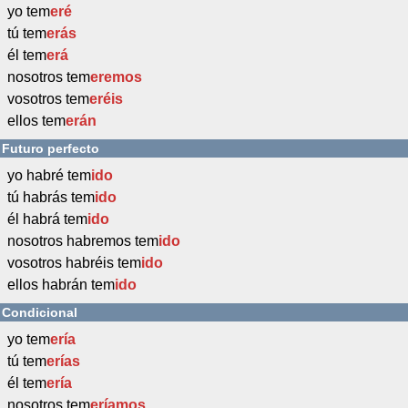
yo tem
eré
tú tem
erás
él tem
erá
nosotros tem
eremos
vosotros tem
eréis
ellos tem
erán
Futuro perfecto
yo habré tem
ido
tú habrás tem
ido
él habrá tem
ido
nosotros habremos tem
ido
vosotros habréis tem
ido
ellos habrán tem
ido
Condicional
yo tem
ería
tú tem
erías
él tem
ería
nosotros tem
eríamos