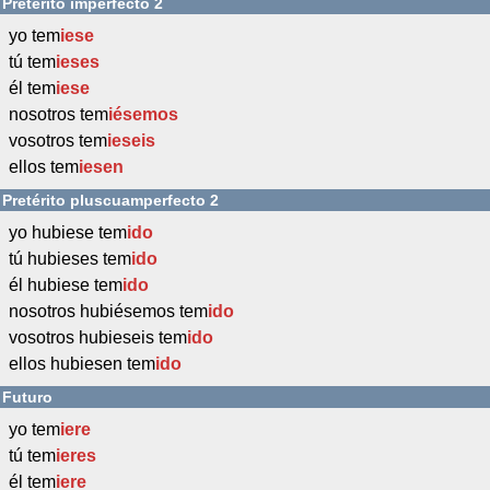
Pretérito imperfecto 2
yo tem
iese
tú tem
ieses
él tem
iese
nosotros tem
iésemos
vosotros tem
ieseis
ellos tem
iesen
Pretérito pluscuamperfecto 2
yo hubiese tem
ido
tú hubieses tem
ido
él hubiese tem
ido
nosotros hubiésemos tem
ido
vosotros hubieseis tem
ido
ellos hubiesen tem
ido
Futuro
yo tem
iere
tú tem
ieres
él tem
iere