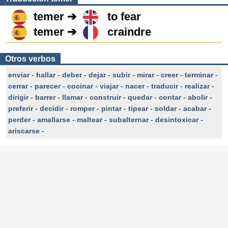
temer ➔
to fear
temer ➔
craindre
Otros verbos
enviar
-
hallar
-
deber
-
dejar
-
subir
-
mirar
-
creer
-
terminar
-
cerrar
-
parecer
-
cocinar
-
viajar
-
nacer
-
traducir
-
realizar
-
dirigir
-
barrer
-
llamar
-
construir
-
quedar
-
contar
-
abolir
-
preferir
-
decidir
-
romper
-
pintar
-
tipear
-
soldar
-
acabar
-
perder
-
amallarse
-
maltear
-
subalternar
-
desintoxicar
-
ariscarse
-