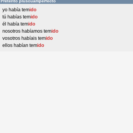
Pretérito pluscuamperfecto
yo había tem
ido
tú habías tem
ido
él había tem
ido
nosotros habíamos tem
ido
vosotros habíais tem
ido
ellos habían tem
ido