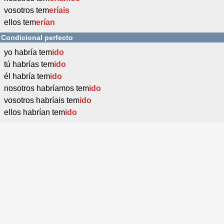
vosotros tem
eríais
ellos tem
erían
Condicional perfecto
yo habría tem
ido
tú habrías tem
ido
él habría tem
ido
nosotros habríamos tem
ido
vosotros habríais tem
ido
ellos habrían tem
ido