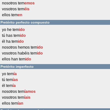
nosotros tem
emos
vosotros tem
éis
ellos tem
en
Pretérito perfecto compuesto
yo he tem
ido
tú has tem
ido
él ha tem
ido
nosotros hemos tem
ido
vosotros habéis tem
ido
ellos han tem
ido
Pretérito imperfecto
yo tem
ía
tú tem
ías
él tem
ía
nosotros tem
íamos
vosotros tem
íais
ellos tem
ían