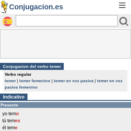
Conjugacion.es
Conjugacion del verbo temer
Verbo regular
temer
|
temer femenino
|
temer en voz pasiva
|
temer en voz
pasiva femenino
Indicativo
Presente
yo tem
o
tú tem
es
él tem
e