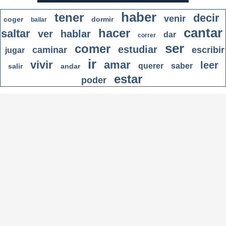
haber
tener
decir
venir
coger
dormir
bailar
cantar
hacer
saltar
ver
hablar
dar
correr
ser
comer
estudiar
caminar
escribir
jugar
ir
vivir
amar
leer
querer
saber
salir
andar
estar
poder