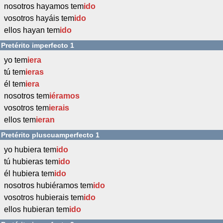
nosotros hayamos tem
ido
vosotros hayáis tem
ido
ellos hayan tem
ido
Pretérito imperfecto 1
yo tem
iera
tú tem
ieras
él tem
iera
nosotros tem
iéramos
vosotros tem
ierais
ellos tem
ieran
Pretérito pluscuamperfecto 1
yo hubiera tem
ido
tú hubieras tem
ido
él hubiera tem
ido
nosotros hubiéramos tem
ido
vosotros hubierais tem
ido
ellos hubieran tem
ido