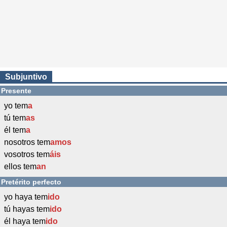
Subjuntivo
Presente
yo tem
a
tú tem
as
él tem
a
nosotros tem
amos
vosotros tem
áis
ellos tem
an
Pretérito perfecto
yo haya tem
ido
tú hayas tem
ido
él haya tem
ido