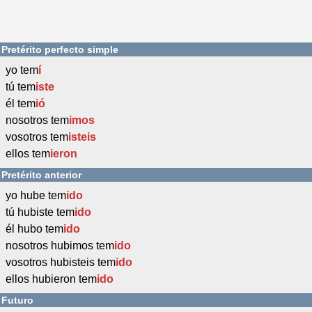
Pretérito perfecto simple
yo tem
í
tú tem
iste
él tem
ió
nosotros tem
imos
vosotros tem
isteis
ellos tem
ieron
Pretérito anterior
yo hube tem
ido
tú hubiste tem
ido
él hubo tem
ido
nosotros hubimos tem
ido
vosotros hubisteis tem
ido
ellos hubieron tem
ido
Futuro