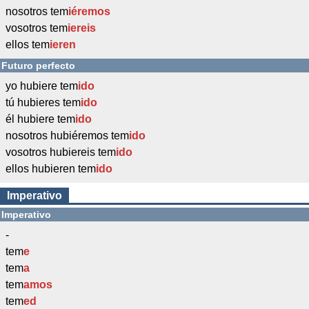
nosotros tem
iéremos
vosotros tem
iereis
ellos tem
ieren
Futuro perfecto
yo hubiere tem
ido
tú hubieres tem
ido
él hubiere tem
ido
nosotros hubiéremos tem
ido
vosotros hubiereis tem
ido
ellos hubieren tem
ido
Imperativo
Imperativo
-
tem
e
tem
a
tem
amos
tem
ed