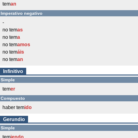
tem
an
Imperativo negativo
-
no tem
as
no tem
a
no tem
amos
no tem
áis
no tem
an
Infinitivo
Simple
tem
er
Compuesto
haber tem
ido
Gerundio
Simple
tem
iendo