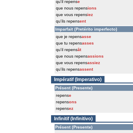
qu'il repens
e
que nous repens
ions
que vous repens
iez
qu'ils repens
ent
Imparfait (Pretérito imperfecto)
que je repens
asse
que tu repens
asses
qu'il repens
ât
que nous repens
assions
que vous repens
assiez
qu'ils repens
assent
Impératif (Imperativo)
Présent (Presente)
repens
e
repens
ons
repens
ez
Infinitif (Infinitivo)
Présent (Presente)