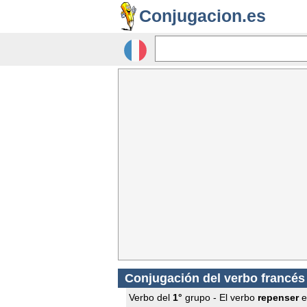
Conjugacion.es
Conjugación del verbo francé
Verbo del
1°
grupo - El verbo
repenser
es