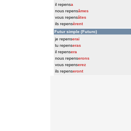
il repens
a
nous repens
âmes
vous repens
âtes
ils repens
èrent
Futur simple (Futuro)
je repens
erai
tu repens
eras
il repens
era
nous repens
erons
vous repens
erez
ils repens
eront