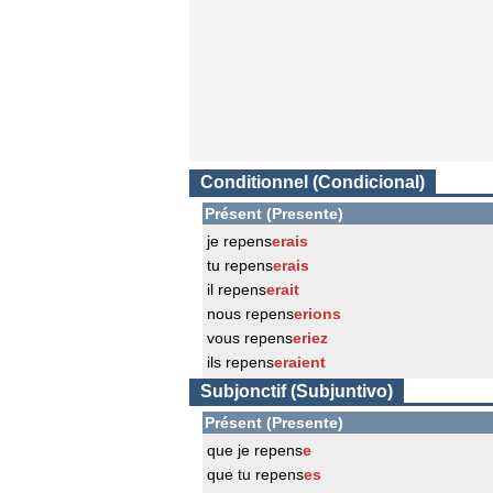
Conditionnel (Condicional)
Présent (Presente)
je repens
erais
tu repens
erais
il repens
erait
nous repens
erions
vous repens
eriez
ils repens
eraient
Subjonctif (Subjuntivo)
Présent (Presente)
que je repens
e
que tu repens
es