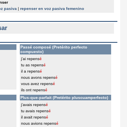
nser
oz pasiva
|
repenser en voz pasiva femenino
sar
Passé composé (Pretérito perfecto
compuesto)
j'ai repens
é
tu as repens
é
il a repens
é
nous avons repens
é
vous avez repens
é
ils ont repens
é
Plus-que-parfait (Pretérito pluscuamperfecto)
j'avais repens
é
tu avais repens
é
il avait repens
é
nous avions repens
é