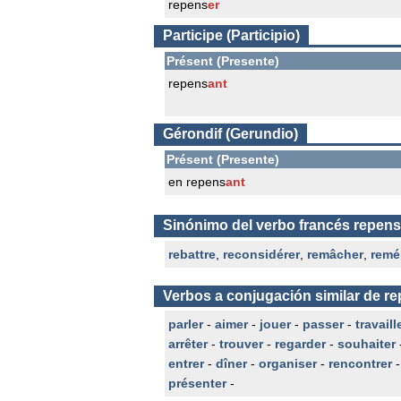
repens
er
Participe (Participio)
Présent (Presente)
repens
ant
Gérondif (Gerundio)
Présent (Presente)
en repens
ant
Sinónimo del verbo francés repens
rebattre
,
reconsidérer
,
remâcher
,
remé
Verbos a conjugación similar de r
parler
-
aimer
-
jouer
-
passer
-
travaill
arrêter
-
trouver
-
regarder
-
souhaiter
entrer
-
dîner
-
organiser
-
rencontrer
présenter
-