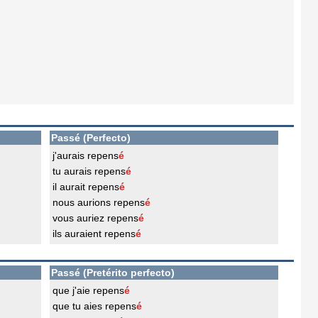
Passé (Perfecto)
j'aurais repens
é
tu aurais repens
é
il aurait repens
é
nous aurions repens
é
vous auriez repens
é
ils auraient repens
é
Passé (Pretérito perfecto)
que j'aie repens
é
que tu aies repens
é