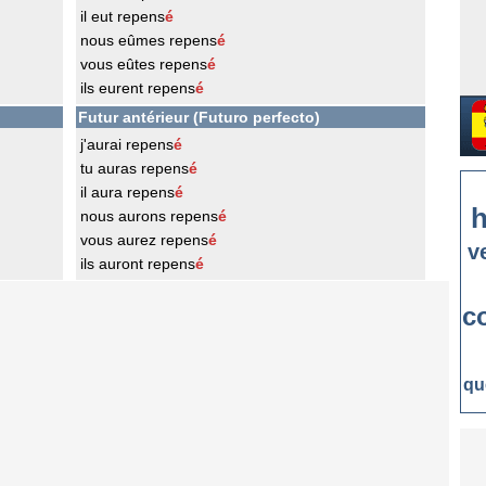
il eut repens
é
nous eûmes repens
é
vous eûtes repens
é
ils eurent repens
é
Futur antérieur (Futuro perfecto)
j'aurai repens
é
tu auras repens
é
il aura repens
é
h
nous aurons repens
é
vous aurez repens
é
v
ils auront repens
é
c
qu