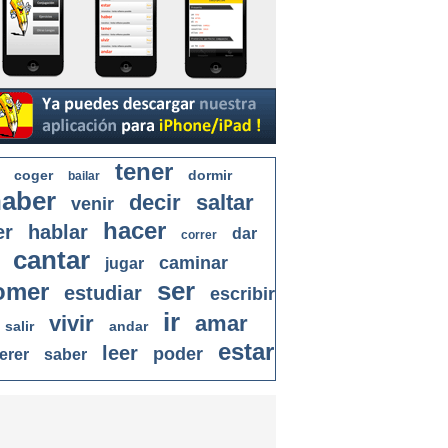
tener
coger
dormir
bailar
aber
decir
saltar
venir
hacer
er
hablar
dar
correr
cantar
caminar
jugar
ser
omer
estudiar
escribir
ir
vivir
amar
salir
andar
estar
leer
poder
erer
saber