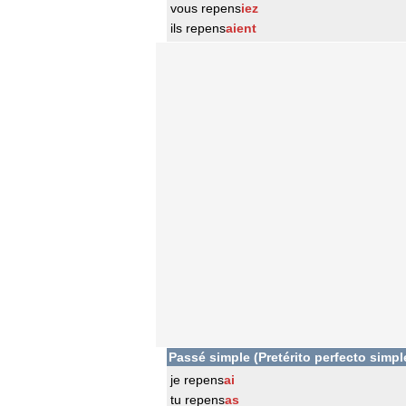
vous repens
iez
ils repens
aient
Passé simple (Pretérito perfecto simpl
je repens
ai
tu repens
as