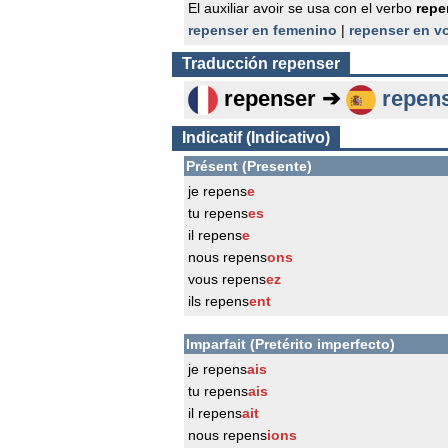
El auxiliar avoir se usa con el verbo
repe
repenser en femenino
|
repenser en v
Traducción
repenser
repenser ➔
repen
Indicatif (Indicativo)
Présent (Presente)
je repens
e
tu repens
es
il repens
e
nous repens
ons
vous repens
ez
ils repens
ent
Imparfait (Pretérito imperfecto)
je repens
ais
tu repens
ais
il repens
ait
nous repens
ions