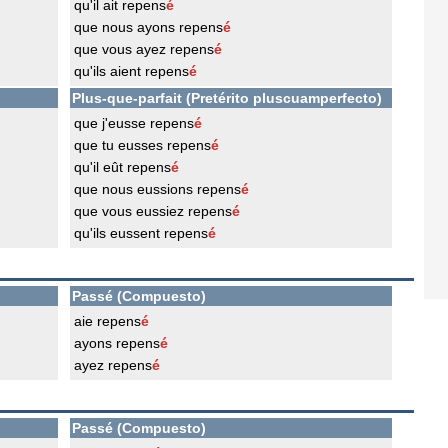
qu'il ait repens
é
que nous ayons repens
é
que vous ayez repens
é
qu'ils aient repens
é
Plus-que-parfait (Pretérito pluscuamperfecto)
que j'eusse repens
é
que tu eusses repens
é
qu'il eût repens
é
que nous eussions repens
é
que vous eussiez repens
é
qu'ils eussent repens
é
Passé (Compuesto)
aie repens
é
ayons repens
é
ayez repens
é
Passé (Compuesto)