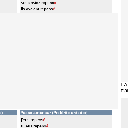
vous aviez repens
é
ils avaient repens
é
L
fra
e)
Passé antérieur (Pretérito anterior)
j'eus repens
é
tu eus repens
é