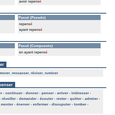
avoir repens
é
Passé (Pasado)
repens
é
ayant repens
é
Passé (Compuesto)
en ayant repens
é
er
morer
,
ressasser
,
réviser
,
ruminer
epenser
er
-
continuer
-
donner
-
penser
-
arriver
-
intéresser
-
-
réveiller
-
demander
-
écouter
-
rester
-
quitter
-
admirer
-
-
monter
-
énerver
-
enfermer
-
discuputer
-
tomber
-