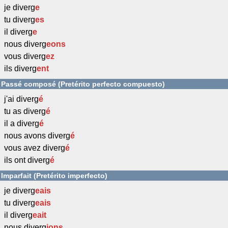
je diverg
e
tu diverg
es
il diverg
e
nous diverg
eons
vous diverg
ez
ils diverg
ent
Passé composé (Pretérito perfecto compuesto)
j'ai diverg
é
tu as diverg
é
il a diverg
é
nous avons diverg
é
vous avez diverg
é
ils ont diverg
é
Imparfait (Pretérito imperfecto)
je diverg
eais
tu diverg
eais
il diverg
eait
nous diverg
ions