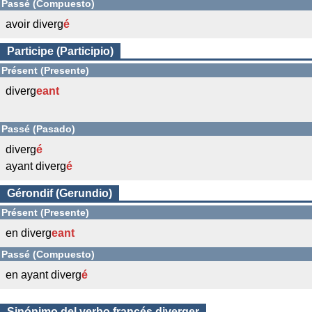
Passé (Compuesto)
avoir diverg
é
Participe (Participio)
Présent (Presente)
diverg
eant
Passé (Pasado)
diverg
é
ayant diverg
é
Gérondif (Gerundio)
Présent (Presente)
en diverg
eant
Passé (Compuesto)
en ayant diverg
é
Sinónimo del verbo francés diverger