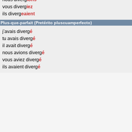
vous diverg
iez
ils diverg
eaient
Plus-que-parfait (Pretérito pluscuamperfecto)
j'avais diverg
é
tu avais diverg
é
il avait diverg
é
nous avions diverg
é
vous aviez diverg
é
ils avaient diverg
é