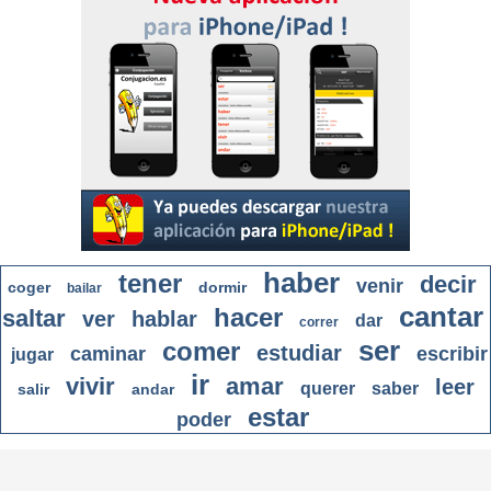
haber
tener
decir
venir
coger
dormir
bailar
cantar
hacer
saltar
ver
hablar
dar
correr
ser
comer
estudiar
caminar
escribir
jugar
ir
vivir
amar
leer
querer
saber
salir
andar
estar
poder