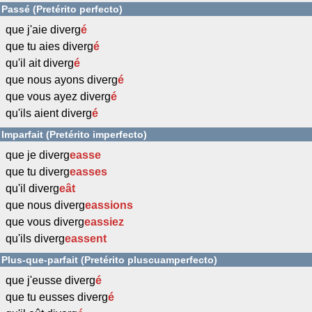
Passé (Pretérito perfecto)
que j'aie diverg
é
que tu aies diverg
é
qu'il ait diverg
é
que nous ayons diverg
é
que vous ayez diverg
é
qu'ils aient diverg
é
Imparfait (Pretérito imperfecto)
que je diverg
easse
que tu diverg
easses
qu'il diverg
eât
que nous diverg
eassions
que vous diverg
eassiez
qu'ils diverg
eassent
Plus-que-parfait (Pretérito pluscuamperfecto)
que j'eusse diverg
é
que tu eusses diverg
é