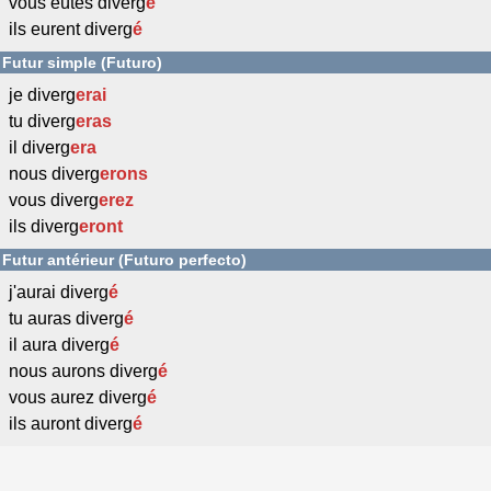
vous eûtes diverg
é
ils eurent diverg
é
Futur simple (Futuro)
je diverg
erai
tu diverg
eras
il diverg
era
nous diverg
erons
vous diverg
erez
ils diverg
eront
Futur antérieur (Futuro perfecto)
j'aurai diverg
é
tu auras diverg
é
il aura diverg
é
nous aurons diverg
é
vous aurez diverg
é
ils auront diverg
é