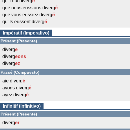
qu'il eût diverg
é
que nous eussions diverg
é
que vous eussiez diverg
é
qu'ils eussent diverg
é
Impératif (Imperativo)
Présent (Presente)
diverg
e
diverg
eons
diverg
ez
Passé (Compuesto)
aie diverg
é
ayons diverg
é
ayez diverg
é
Infinitif (Infinitivo)
Présent (Presente)
diverg
er