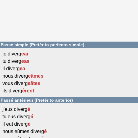
Passé simple (Pretérito perfecto simple)
je diverg
eai
tu diverg
eas
il diverg
ea
nous diverg
eâmes
vous diverg
eâtes
ils diverg
èrent
Passé antérieur (Pretérito anterior)
j'eus diverg
é
tu eus diverg
é
il eut diverg
é
nous eûmes diverg
é