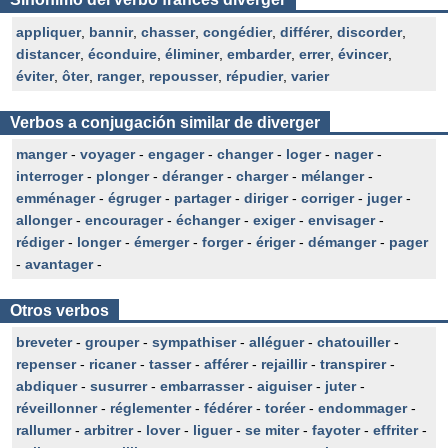
appliquer
,
bannir
,
chasser
,
congédier
,
différer
,
discorder
,
distancer
,
éconduire
,
éliminer
,
embarder
,
errer
,
évincer
,
éviter
,
ôter
,
ranger
,
repousser
,
répudier
,
varier
Verbos a conjugación similar de diverger
manger
-
voyager
-
engager
-
changer
-
loger
-
nager
-
interroger
-
plonger
-
déranger
-
charger
-
mélanger
-
emménager
-
égruger
-
partager
-
diriger
-
corriger
-
juger
-
allonger
-
encourager
-
échanger
-
exiger
-
envisager
-
rédiger
-
longer
-
émerger
-
forger
-
ériger
-
démanger
-
pager
-
avantager
-
Otros verbos
breveter
-
grouper
-
sympathiser
-
alléguer
-
chatouiller
-
repenser
-
ricaner
-
tasser
-
afférer
-
rejaillir
-
transpirer
-
abdiquer
-
susurrer
-
embarrasser
-
aiguiser
-
juter
-
réveillonner
-
réglementer
-
fédérer
-
toréer
-
endommager
-
rallumer
-
arbitrer
-
lover
-
liguer
-
se miter
-
fayoter
-
effriter
-