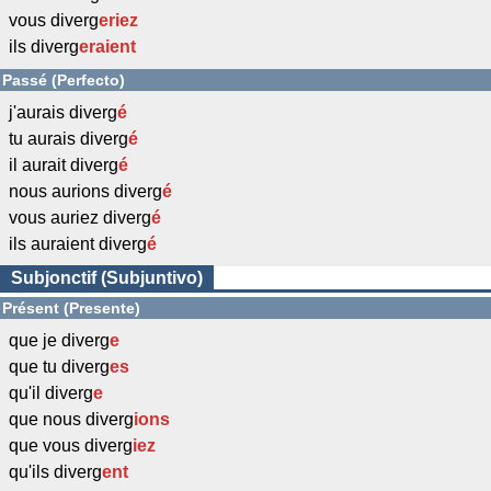
vous diverg
eriez
ils diverg
eraient
Passé (Perfecto)
j'aurais diverg
é
tu aurais diverg
é
il aurait diverg
é
nous aurions diverg
é
vous auriez diverg
é
ils auraient diverg
é
Subjonctif (Subjuntivo)
Présent (Presente)
que je diverg
e
que tu diverg
es
qu'il diverg
e
que nous diverg
ions
que vous diverg
iez
qu'ils diverg
ent