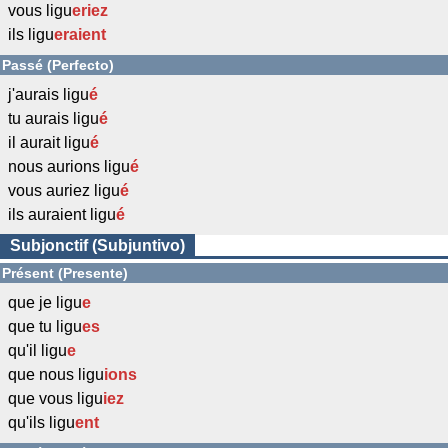
vous ligu
eriez
ils ligu
eraient
Passé (Perfecto)
j'aurais ligu
é
tu aurais ligu
é
il aurait ligu
é
nous aurions ligu
é
vous auriez ligu
é
ils auraient ligu
é
Subjonctif (Subjuntivo)
Présent (Presente)
que je ligu
e
que tu ligu
es
qu'il ligu
e
que nous ligu
ions
que vous ligu
iez
qu'ils ligu
ent