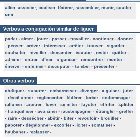
allier
,
associer
,
coaliser
,
fédérer
,
rassembler
,
réunir
,
souder
,
unir
Verbos a conjugación similar de liguer
parler
-
aimer
-
jouer
-
passer
-
travailler
-
continuer
-
donner
-
penser
-
arriver
-
intéresser
-
arrêter
-
trouver
-
regarder
-
souhaiter
-
réveiller
-
demander
-
écouter
-
rester
-
quitter
-
admirer
-
entrer
-
dîner
-
organiser
-
rencontrer
-
monter
-
énerver
-
enfermer
-
discuputer
-
tomber
-
présenter
-
Otros verbos
abdiquer
-
susurrer
-
embarrasser
-
diverger
-
aiguiser
-
juter
-
réveillonner
-
réglementer
-
fédérer
-
toréer
-
endommager
-
rallumer
-
arbitrer
-
lover
-
se miter
-
fayoter
-
effriter
-
splitter
-
tranquilliser
-
avoisiner
-
raccompagner
-
étrangler
-
greffer
-
raire
-
dessécher
-
abêtir
-
biter
-
revouloir
-
brouiller
-
papoter
-
dégalonner
-
excorier
-
liciter
-
somatiser
-
haubaner
-
reclasser
-