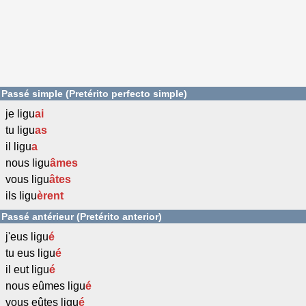
Passé simple (Pretérito perfecto simple)
je ligu
ai
tu ligu
as
il ligu
a
nous ligu
âmes
vous ligu
âtes
ils ligu
èrent
Passé antérieur (Pretérito anterior)
j'eus ligu
é
tu eus ligu
é
il eut ligu
é
nous eûmes ligu
é
vous eûtes ligu
é