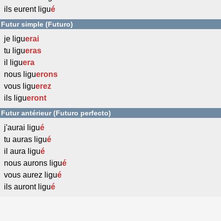
ils eurent ligu
é
Futur simple (Futuro)
je ligu
erai
tu ligu
eras
il ligu
era
nous ligu
erons
vous ligu
erez
ils ligu
eront
Futur antérieur (Futuro perfecto)
j'aurai ligu
é
tu auras ligu
é
il aura ligu
é
nous aurons ligu
é
vous aurez ligu
é
ils auront ligu
é