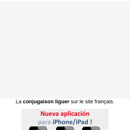
La
conjugaison liguer
sur le site français.