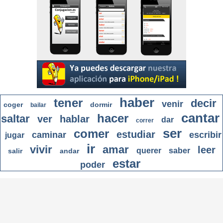
haber
tener
decir
venir
coger
dormir
bailar
cantar
hacer
saltar
ver
hablar
dar
correr
ser
comer
estudiar
caminar
escribir
jugar
ir
vivir
amar
leer
querer
saber
salir
andar
estar
poder