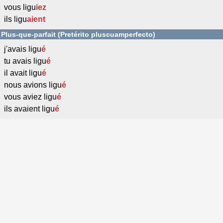
vous ligu
iez
ils ligu
aient
Plus-que-parfait (Pretérito pluscuamperfecto)
j'avais ligu
é
tu avais ligu
é
il avait ligu
é
nous avions ligu
é
vous aviez ligu
é
ils avaient ligu
é