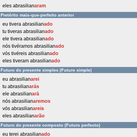
eles abrasilian
aram
Pretérito mais-que-perfeito anterior
eu tivera abrasilian
ado
tu tiveras abrasilian
ado
ele tivera abrasilian
ado
nós tivéramos abrasilian
ado
vós tivéreis abrasilian
ado
eles tiveram abrasilian
ado
Futuro do presente simples (Futuro simple)
eu abrasilian
arei
tu abrasilian
arás
ele abrasilian
ará
nós abrasilian
aremos
vós abrasilian
areis
eles abrasilian
arão
Futuro do presente composto (Futuro perfecto)
eu terei abrasilian
ado