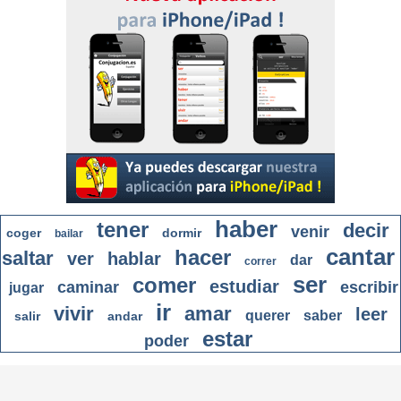
haber
tener
decir
venir
coger
dormir
bailar
cantar
hacer
saltar
ver
hablar
dar
correr
ser
comer
estudiar
caminar
escribir
jugar
ir
vivir
amar
leer
querer
saber
salir
andar
estar
poder