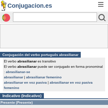
Conjugacion.es
Conjugación del verbo portugués abrasilianar
El verbo
abrasilianar
es transitivo
El verbo
abrasilianar
puede ser conjugado en forma pronominal
:
abrasilianar-se
abrasilianar
|
abrasilianar femenino
abrasilianar en voz pasiva
|
abrasilianar en voz pasiva
femenino
Indicativo (Indicativo)
Presente (Presente)