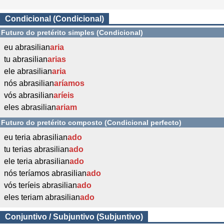
Condicional (Condicional)
Futuro do pretérito simples (Condicional)
eu abrasilian
aria
tu abrasilian
arias
ele abrasilian
aria
nós abrasilian
aríamos
vós abrasilian
aríeis
eles abrasilian
ariam
Futuro do pretérito composto (Condicional perfecto)
eu teria abrasilian
ado
tu terias abrasilian
ado
ele teria abrasilian
ado
nós teríamos abrasilian
ado
vós teríeis abrasilian
ado
eles teriam abrasilian
ado
Conjuntivo / Subjuntivo (Subjuntivo)