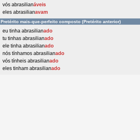
vós abrasilian
áveis
eles abrasilian
avam
Pretérito mais-que-perfeito composto (Pretérito anterior)
eu tinha abrasilian
ado
tu tinhas abrasilian
ado
ele tinha abrasilian
ado
nós tínhamos abrasilian
ado
vós tínheis abrasilian
ado
eles tinham abrasilian
ado