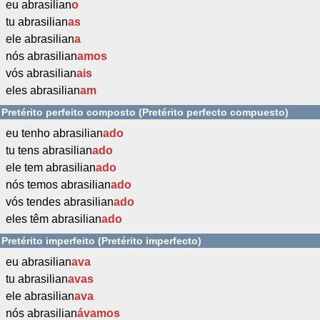
eu abrasilian
o
tu abrasilian
as
ele abrasilian
a
nós abrasilian
amos
vós abrasilian
ais
eles abrasilian
am
Pretérito perfeito composto (Pretérito perfecto compuesto)
eu tenho abrasilian
ado
tu tens abrasilian
ado
ele tem abrasilian
ado
nós temos abrasilian
ado
vós tendes abrasilian
ado
eles têm abrasilian
ado
Pretérito imperfeito (Pretérito imperfecto)
eu abrasilian
ava
tu abrasilian
avas
ele abrasilian
ava
nós abrasilian
ávamos