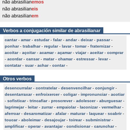
não abrasilian
emos
não abrasilian
eis
não abrasilian
em
Verbos a conjugación similar de abrasilianar
cantar
-
amar
-
estudar
-
falar
-
andar
-
deixar
-
passar
-
ponhar
-
trabalhar
-
regular
-
lavar
-
tomar
-
fraternizar
-
acoitar
-
açoitar
-
acamar
-
açamar
-
viajar
-
aceitar
-
comprar
-
acordar
-
cansar
-
matar
-
chamar
-
estressar
-
levar
-
contatar
-
suar
-
achar
-
contar
-
Otros verbos
desencurralar
-
contratelar
-
desenvencilhar
-
conjungir
-
desentarraxar
-
enfroixercer
-
coligar
-
impronunciar
-
acotiar
-
sofisticar
-
trincafiar
-
proscrever
-
adolescer
-
aburguesar
-
lagrimejar
-
leitar
-
zurrar
-
empaiolar
-
laconizar
-
vermelhar
-
aferroar
-
desaromatizar
-
afalar
-
maturar
-
laquear
-
soabrir
-
toucar
-
aboleimar
-
desajoujar
-
toirear
-
subministrar
-
amplificar
-
operar
-
avantajar
-
condicionar
-
carunchar
-