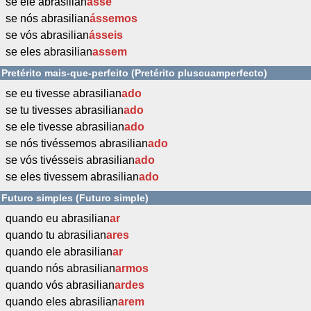
se ele abrasilian
asse
se nós abrasilian
ássemos
se vós abrasilian
ásseis
se eles abrasilian
assem
Pretérito mais-que-perfeito (Pretérito pluscuamperfecto)
se eu tivesse abrasilian
ado
se tu tivesses abrasilian
ado
se ele tivesse abrasilian
ado
se nós tivéssemos abrasilian
ado
se vós tivésseis abrasilian
ado
se eles tivessem abrasilian
ado
Futuro simples (Futuro simple)
quando eu abrasilian
ar
quando tu abrasilian
ares
quando ele abrasilian
ar
quando nós abrasilian
armos
quando vós abrasilian
ardes
quando eles abrasilian
arem