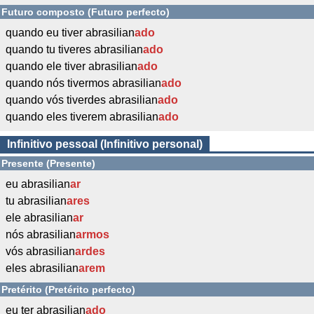
Futuro composto (Futuro perfecto)
quando eu tiver abrasilian
ado
quando tu tiveres abrasilian
ado
quando ele tiver abrasilian
ado
quando nós tivermos abrasilian
ado
quando vós tiverdes abrasilian
ado
quando eles tiverem abrasilian
ado
Infinitivo pessoal (Infinitivo personal)
Presente (Presente)
eu abrasilian
ar
tu abrasilian
ares
ele abrasilian
ar
nós abrasilian
armos
vós abrasilian
ardes
eles abrasilian
arem
Pretérito (Pretérito perfecto)
eu ter abrasilian
ado