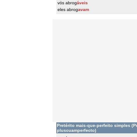
vós abrog
áveis
eles abrog
avam
Pretérito mais-que-perfeito simples (Pr
pluscuamperfecto)