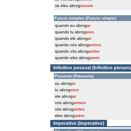
se eles abrog
assem
Futuro simples (Futuro simple)
quando eu abrog
ar
quando tu abrog
ares
quando ele abrog
ar
quando nós abrog
armos
quando vós abrog
ardes
quando eles abrog
arem
Infinitivo pessoal (Infinitivo persona
Presente (Presente)
eu abrog
ar
tu abrog
ares
ele abrog
ar
nós abrog
armos
vós abrog
ardes
eles abrog
arem
Imperativo (Imperativo)