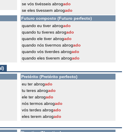
se vós tivésseis abrog
ado
se eles tivessem abrog
ado
Futuro composto (Futuro perfecto)
quando eu tiver abrog
ado
quando tu tiveres abrog
ado
quando ele tiver abrog
ado
quando nós tivermos abrog
ado
quando vós tiverdes abrog
ado
quando eles tiverem abrog
ado
l)
Pretérito (Pretérito perfecto)
eu ter abrog
ado
tu teres abrog
ado
ele ter abrog
ado
nós termos abrog
ado
vós terdes abrog
ado
eles terem abrog
ado