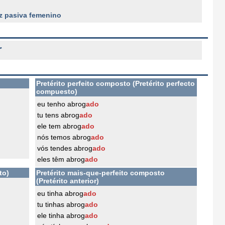
z pasiva femenino
r
Pretérito perfeito composto (Pretérito perfecto
compuesto)
eu tenho abrog
ado
tu tens abrog
ado
ele tem abrog
ado
nós temos abrog
ado
vós tendes abrog
ado
eles têm abrog
ado
to)
Pretérito mais-que-perfeito composto
(Pretérito anterior)
eu tinha abrog
ado
tu tinhas abrog
ado
ele tinha abrog
ado