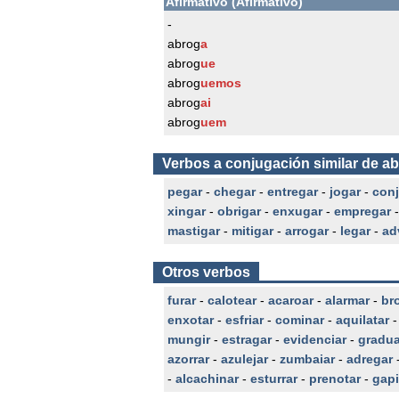
Afirmativo (Afirmativo)
-
abrog
a
abrog
ue
abrog
uemos
abrog
ai
abrog
uem
Verbos a conjugación similar de a
pegar
-
chegar
-
entregar
-
jogar
-
con
xingar
-
obrigar
-
enxugar
-
empregar
mastigar
-
mitigar
-
arrogar
-
legar
-
ad
Otros verbos
furar
-
calotear
-
acaroar
-
alarmar
-
br
enxotar
-
esfriar
-
cominar
-
aquilatar
mungir
-
estragar
-
evidenciar
-
gradua
azorrar
-
azulejar
-
zumbaiar
-
adregar
-
alcachinar
-
esturrar
-
prenotar
-
gapi