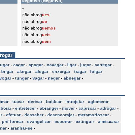
Negativo (Negativo)
-
não abrog
ues
não abrog
ue
não abrog
uemos
não abrog
ueis
não abrog
uem
brogar
jugar
-
cagar
-
apagar
-
navegar
-
ligar
-
jugar
-
carregar
-
-
brigar
-
alargar
-
alugar
-
enxergar
-
tragar
-
folgar
-
vogar
-
tungar
-
vagar
-
negar
-
abnegar
-
omar
-
travar
-
derivar
-
baldear
-
introjetar
-
aglomerar
-
-
boiar
-
entretecer
-
abranger
-
mover
-
capiscar
-
adrogar
-
r
-
efetuar
-
dessaber
-
desencorajar
-
metamorfosear
-
-
pré-formar
-
evangelizar
-
esporrar
-
extinguir
-
almiscarar
nar
-
aranhar-se
-