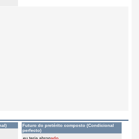
nal)
Futuro do pretérito composto (Condicional
perfecto)
eu teria abrog
ado