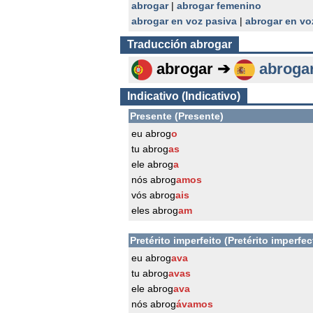
abrogar
|
abrogar femenino
abrogar en voz pasiva
|
abrogar en vo
Traducción
abrogar
abrogar ➔
abroga
Indicativo (Indicativo)
Presente (Presente)
eu abrog
o
tu abrog
as
ele abrog
a
nós abrog
amos
vós abrog
ais
eles abrog
am
Pretérito imperfeito (Pretérito imperfec
eu abrog
ava
tu abrog
avas
ele abrog
ava
nós abrog
ávamos