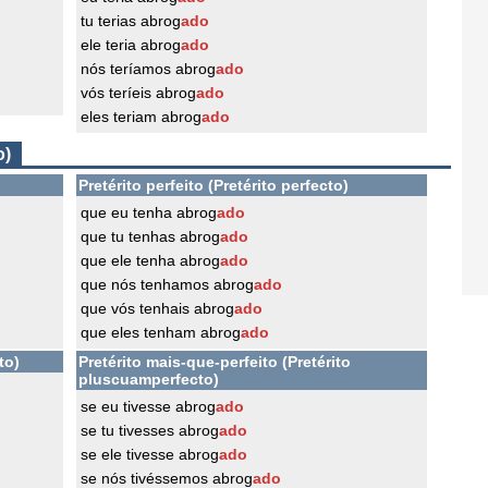
tu terias abrog
ado
ele teria abrog
ado
nós teríamos abrog
ado
vós teríeis abrog
ado
eles teriam abrog
ado
o)
Pretérito perfeito (Pretérito perfecto)
que eu tenha abrog
ado
que tu tenhas abrog
ado
que ele tenha abrog
ado
que nós tenhamos abrog
ado
que vós tenhais abrog
ado
que eles tenham abrog
ado
to)
Pretérito mais-que-perfeito (Pretérito
pluscuamperfecto)
se eu tivesse abrog
ado
se tu tivesses abrog
ado
se ele tivesse abrog
ado
se nós tivéssemos abrog
ado