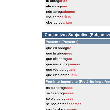
tu abrog
arias
ele abrog
aria
nós abrog
aríamos
vós abrog
aríeis
eles abrog
ariam
Conjuntivo / Subjuntivo (Subjuntiv
Presente (Presente)
que eu abrog
ue
que tu abrog
ues
que ele abrog
ue
que nós abrog
uemos
que vós abrog
ueis
que eles abrog
uem
Pretérito imperfeito (Pretérito imperfec
se eu abrog
asse
se tu abrog
asses
se ele abrog
asse
se nós abrog
ássemos
se vós abrog
ásseis