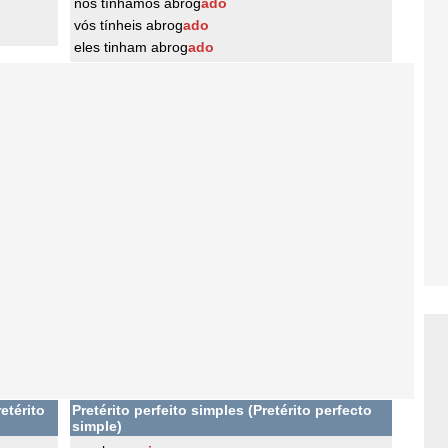
nós tínhamos abrog
ado
vós tínheis abrog
ado
eles tinham abrog
ado
etérito
Pretérito perfeito simples (Pretérito perfecto
simple)