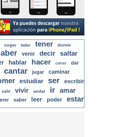
tener
coger
dormir
bailar
aber
decir
saltar
venir
hacer
er
hablar
dar
correr
cantar
caminar
jugar
ser
omer
estudiar
escribir
ir
vivir
amar
salir
andar
estar
leer
poder
erer
saber