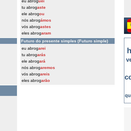
eu abrog
uei
tu abrog
aste
ele abrog
ou
nós abrog
ámos
vós abrog
astes
eles abrog
aram
Futuro do presente simples (Futuro simple)
eu abrog
arei
h
tu abrog
arás
v
ele abrog
ará
nós abrog
aremos
vós abrog
areis
c
eles abrog
arão
qu