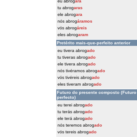
eu abrog
ara
tu abrog
aras
ele abrog
ara
nós abrog
áramos
vós abrog
áreis
eles abrog
aram
Pretérito mais-que-perfeito anterior
eu tivera abrog
ado
tu tiveras abrog
ado
ele tivera abrog
ado
nós tivéramos abrog
ado
vós tivéreis abrog
ado
eles tiveram abrog
ado
Futuro do presente composto (Futuro
perfecto)
eu terei abrog
ado
tu terás abrog
ado
ele terá abrog
ado
nós teremos abrog
ado
vós tereis abrog
ado