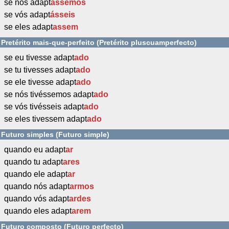
se nós adapt
ássemos
se vós adapt
ásseis
se eles adapt
assem
Pretérito mais-que-perfeito (Pretérito pluscuamperfecto)
se eu tivesse adapt
ado
se tu tivesses adapt
ado
se ele tivesse adapt
ado
se nós tivéssemos adapt
ado
se vós tivésseis adapt
ado
se eles tivessem adapt
ado
Futuro simples (Futuro simple)
quando eu adapt
ar
quando tu adapt
ares
quando ele adapt
ar
quando nós adapt
armos
quando vós adapt
ardes
quando eles adapt
arem
Futuro composto (Futuro perfecto)