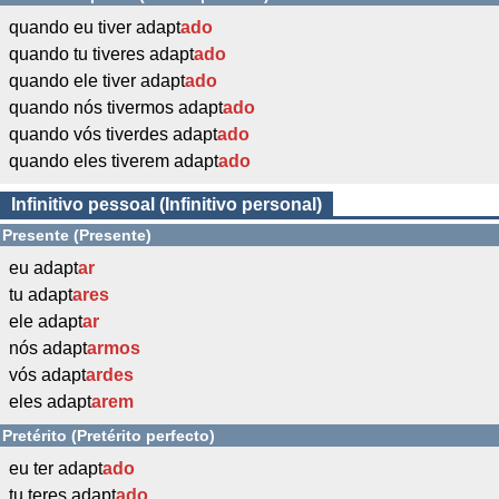
quando eu tiver adapt
ado
quando tu tiveres adapt
ado
quando ele tiver adapt
ado
quando nós tivermos adapt
ado
quando vós tiverdes adapt
ado
quando eles tiverem adapt
ado
Infinitivo pessoal (Infinitivo personal)
Presente (Presente)
eu adapt
ar
tu adapt
ares
ele adapt
ar
nós adapt
armos
vós adapt
ardes
eles adapt
arem
Pretérito (Pretérito perfecto)
eu ter adapt
ado
tu teres adapt
ado