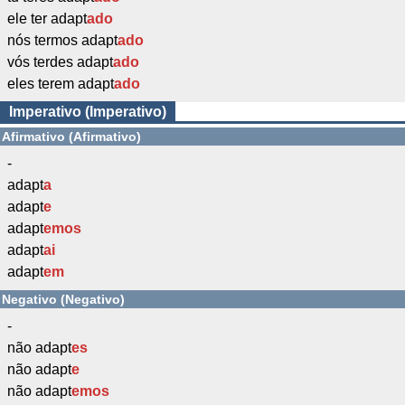
ele ter adapt
ado
nós termos adapt
ado
vós terdes adapt
ado
eles terem adapt
ado
Imperativo (Imperativo)
Afirmativo (Afirmativo)
-
adapt
a
adapt
e
adapt
emos
adapt
ai
adapt
em
Negativo (Negativo)
-
não adapt
es
não adapt
e
não adapt
emos