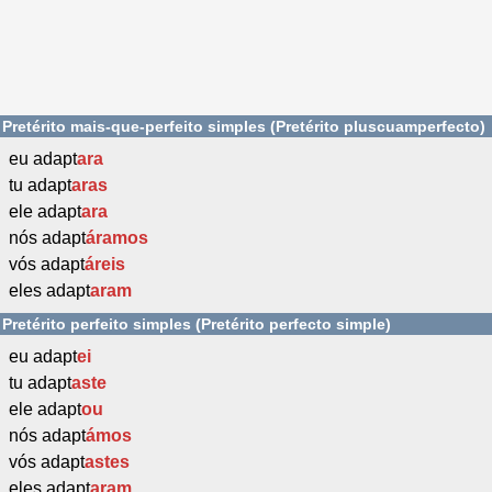
Pretérito mais-que-perfeito simples (Pretérito pluscuamperfecto)
eu adapt
ara
tu adapt
aras
ele adapt
ara
nós adapt
áramos
vós adapt
áreis
eles adapt
aram
Pretérito perfeito simples (Pretérito perfecto simple)
eu adapt
ei
tu adapt
aste
ele adapt
ou
nós adapt
ámos
vós adapt
astes
eles adapt
aram