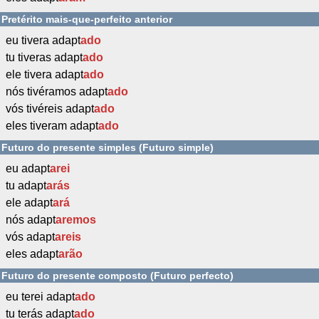
Pretérito mais-que-perfeito anterior
eu tivera adapt
ado
tu tiveras adapt
ado
ele tivera adapt
ado
nós tivéramos adapt
ado
vós tivéreis adapt
ado
eles tiveram adapt
ado
Futuro do presente simples (Futuro simple)
eu adapt
arei
tu adapt
arás
ele adapt
ará
nós adapt
aremos
vós adapt
areis
eles adapt
arão
Futuro do presente composto (Futuro perfecto)
eu terei adapt
ado
tu terás adapt
ado