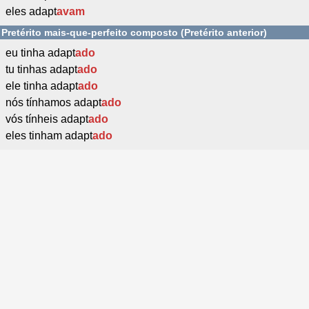
eles adapt
avam
Pretérito mais-que-perfeito composto (Pretérito anterior)
eu tinha adapt
ado
tu tinhas adapt
ado
ele tinha adapt
ado
nós tínhamos adapt
ado
vós tínheis adapt
ado
eles tinham adapt
ado