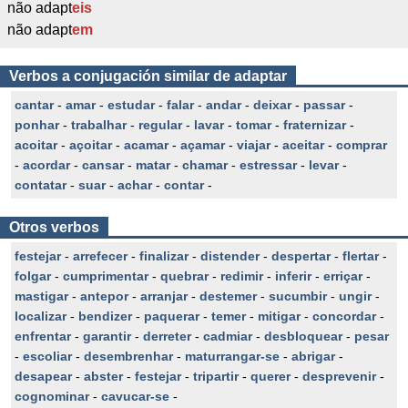
não adapt
eis
não adapt
em
Verbos a conjugación similar de adaptar
cantar
-
amar
-
estudar
-
falar
-
andar
-
deixar
-
passar
-
ponhar
-
trabalhar
-
regular
-
lavar
-
tomar
-
fraternizar
-
acoitar
-
açoitar
-
acamar
-
açamar
-
viajar
-
aceitar
-
comprar
-
acordar
-
cansar
-
matar
-
chamar
-
estressar
-
levar
-
contatar
-
suar
-
achar
-
contar
-
Otros verbos
festejar
-
arrefecer
-
finalizar
-
distender
-
despertar
-
flertar
-
folgar
-
cumprimentar
-
quebrar
-
redimir
-
inferir
-
erriçar
-
mastigar
-
antepor
-
arranjar
-
destemer
-
sucumbir
-
ungir
-
localizar
-
bendizer
-
paquerar
-
temer
-
mitigar
-
concordar
-
enfrentar
-
garantir
-
derreter
-
cadmiar
-
desbloquear
-
pesar
-
escoliar
-
desembrenhar
-
maturrangar-se
-
abrigar
-
desapear
-
abster
-
festejar
-
tripartir
-
querer
-
desprevenir
-
cognominar
-
cavucar-se
-