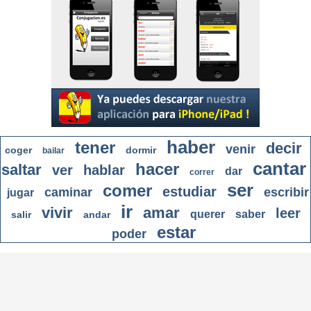
haber
tener
decir
venir
coger
dormir
bailar
cantar
hacer
saltar
ver
hablar
dar
correr
ser
comer
estudiar
caminar
escribir
jugar
ir
vivir
amar
leer
querer
saber
salir
andar
estar
poder