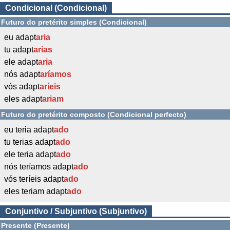
Condicional (Condicional)
Futuro do pretérito simples (Condicional)
eu adapt
aria
tu adapt
arias
ele adapt
aria
nós adapt
aríamos
vós adapt
aríeis
eles adapt
ariam
Futuro do pretérito composto (Condicional perfecto)
eu teria adapt
ado
tu terias adapt
ado
ele teria adapt
ado
nós teríamos adapt
ado
vós teríeis adapt
ado
eles teriam adapt
ado
Conjuntivo / Subjuntivo (Subjuntivo)
Presente (Presente)