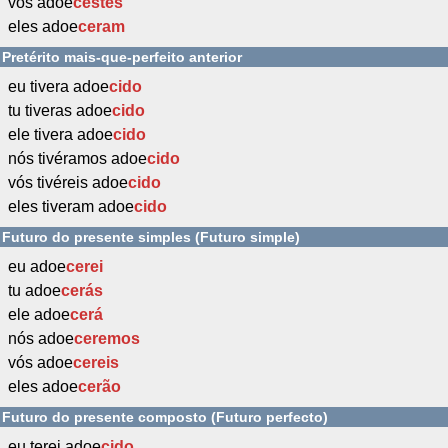
vós adoe
cestes
eles adoe
ceram
Pretérito mais-que-perfeito anterior
eu tivera adoe
cido
tu tiveras adoe
cido
ele tivera adoe
cido
nós tivéramos adoe
cido
vós tivéreis adoe
cido
eles tiveram adoe
cido
Futuro do presente simples (Futuro simple)
eu adoe
cerei
tu adoe
cerás
ele adoe
cerá
nós adoe
ceremos
vós adoe
cereis
eles adoe
cerão
Futuro do presente composto (Futuro perfecto)
eu terei adoe
cido