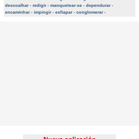
descoalhar
-
redigir
-
manquetear-se
-
dependurar
-
encaminhar
-
impingir
-
esfiapar
-
conglomerar
-