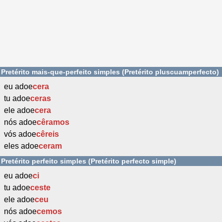
Pretérito mais-que-perfeito simples (Pretérito pluscuamperfecto)
eu adoe
cera
tu adoe
ceras
ele adoe
cera
nós adoe
cêramos
vós adoe
cêreis
eles adoe
ceram
Pretérito perfeito simples (Pretérito perfecto simple)
eu adoe
ci
tu adoe
ceste
ele adoe
ceu
nós adoe
cemos