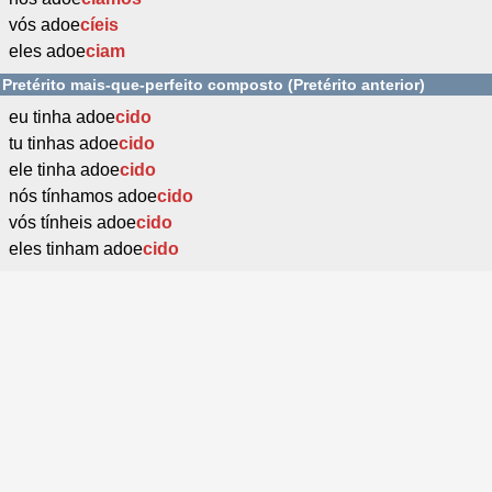
vós adoe
cíeis
eles adoe
ciam
Pretérito mais-que-perfeito composto (Pretérito anterior)
eu tinha adoe
cido
tu tinhas adoe
cido
ele tinha adoe
cido
nós tínhamos adoe
cido
vós tínheis adoe
cido
eles tinham adoe
cido