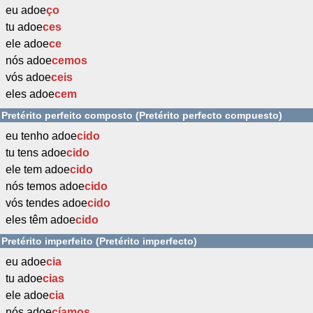
eu adoe
ço
tu adoe
ces
ele adoe
ce
nós adoe
cemos
vós adoe
ceis
eles adoe
cem
Pretérito perfeito composto (Pretérito perfecto compuesto)
eu tenho adoe
cido
tu tens adoe
cido
ele tem adoe
cido
nós temos adoe
cido
vós tendes adoe
cido
eles têm adoe
cido
Pretérito imperfeito (Pretérito imperfecto)
eu adoe
cia
tu adoe
cias
ele adoe
cia
nós adoe
cíamos