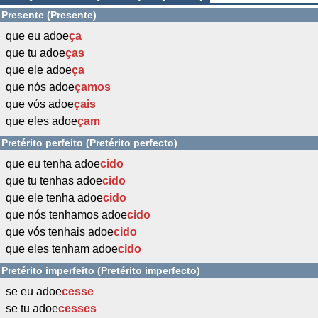
Presente (Presente)
que eu adoe
ça
que tu adoe
ças
que ele adoe
ça
que nós adoe
çamos
que vós adoe
çais
que eles adoe
çam
Pretérito perfeito (Pretérito perfecto)
que eu tenha adoe
cido
que tu tenhas adoe
cido
que ele tenha adoe
cido
que nós tenhamos adoe
cido
que vós tenhais adoe
cido
que eles tenham adoe
cido
Pretérito imperfeito (Pretérito imperfecto)
se eu adoe
cesse
se tu adoe
cesses