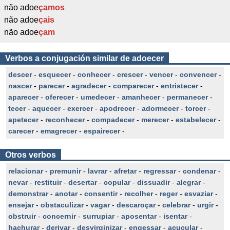
não adoe
çamos
não adoe
çais
não adoe
çam
Verbos a conjugación similar de adoecer
descer
-
esquecer
-
conhecer
-
crescer
-
vencer
-
convencer
-
nascer
-
parecer
-
agradecer
-
comparecer
-
entristecer
-
aparecer
-
oferecer
-
umedecer
-
amanhecer
-
permanecer
-
tecer
-
aquecer
-
exercer
-
apodrecer
-
adormecer
-
torcer
-
apetecer
-
reconhecer
-
compadecer
-
merecer
-
estabelecer
-
carecer
-
emagrecer
-
espairecer
-
Otros verbos
relacionar
-
premunir
-
lavrar
-
afretar
-
regressar
-
condenar
-
nevar
-
restituir
-
desertar
-
copular
-
dissuadir
-
alegrar
-
demonstrar
-
anotar
-
consentir
-
recolher
-
reger
-
esvaziar
-
ensejar
-
obstaculizar
-
vagar
-
descaroçar
-
celebrar
-
urgir
-
obstruir
-
concernir
-
surrupiar
-
aposentar
-
isentar
-
hachurar
-
derivar
-
desvirginizar
-
engessar
-
acucular
-