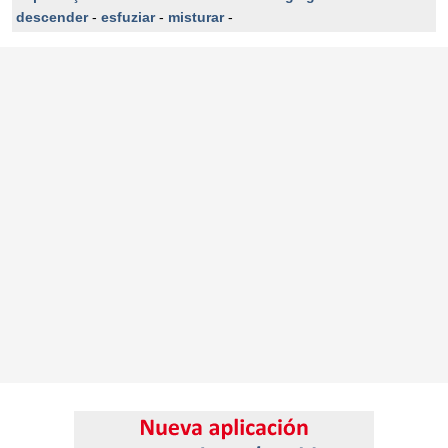
descender
-
esfuziar
-
misturar
-