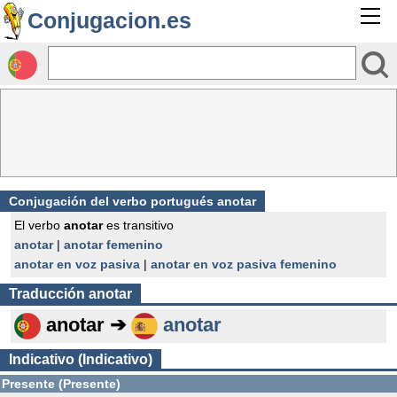
Conjugacion.es
Conjugación del verbo portugués anotar
El verbo
anotar
es transitivo
anotar
|
anotar femenino
anotar en voz pasiva
|
anotar en voz pasiva femenino
Traducción
anotar
anotar ➔
anotar
Indicativo (Indicativo)
Presente (Presente)