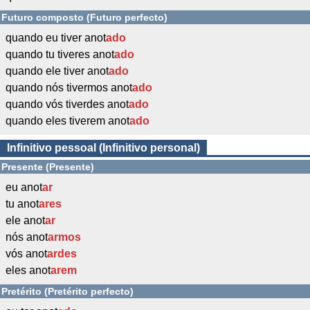
Futuro composto (Futuro perfecto)
quando eu tiver anot
ado
quando tu tiveres anot
ado
quando ele tiver anot
ado
quando nós tivermos anot
ado
quando vós tiverdes anot
ado
quando eles tiverem anot
ado
Infinitivo pessoal (Infinitivo personal)
Presente (Presente)
eu anot
ar
tu anot
ares
ele anot
ar
nós anot
armos
vós anot
ardes
eles anot
arem
Pretérito (Pretérito perfecto)