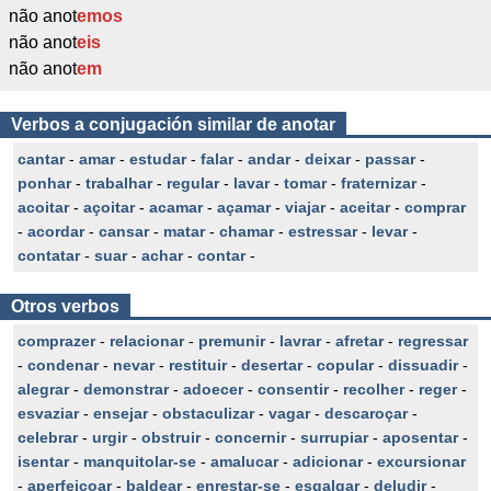
não anot
emos
não anot
eis
não anot
em
Verbos a conjugación similar de anotar
cantar
-
amar
-
estudar
-
falar
-
andar
-
deixar
-
passar
-
ponhar
-
trabalhar
-
regular
-
lavar
-
tomar
-
fraternizar
-
acoitar
-
açoitar
-
acamar
-
açamar
-
viajar
-
aceitar
-
comprar
-
acordar
-
cansar
-
matar
-
chamar
-
estressar
-
levar
-
contatar
-
suar
-
achar
-
contar
-
Otros verbos
comprazer
-
relacionar
-
premunir
-
lavrar
-
afretar
-
regressar
-
condenar
-
nevar
-
restituir
-
desertar
-
copular
-
dissuadir
-
alegrar
-
demonstrar
-
adoecer
-
consentir
-
recolher
-
reger
-
esvaziar
-
ensejar
-
obstaculizar
-
vagar
-
descaroçar
-
celebrar
-
urgir
-
obstruir
-
concernir
-
surrupiar
-
aposentar
-
isentar
-
manquitolar-se
-
amalucar
-
adicionar
-
excursionar
-
aperfeiçoar
-
baldear
-
enrestar-se
-
esgalgar
-
deludir
-