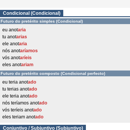
Condicional (Condicional)
Futuro do pretérito simples (Condicional)
eu anot
aria
tu anot
arias
ele anot
aria
nós anot
aríamos
vós anot
aríeis
eles anot
ariam
Futuro do pretérito composto (Condicional perfecto)
eu teria anot
ado
tu terias anot
ado
ele teria anot
ado
nós teríamos anot
ado
vós teríeis anot
ado
eles teriam anot
ado
Conjuntivo / Subjuntivo (Subjuntivo)