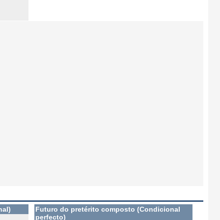
nal)
Futuro do pretérito composto (Condicional
perfecto)