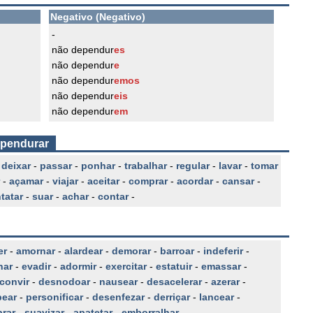
Negativo (Negativo)
-
não dependur
es
não dependur
e
não dependur
emos
não dependur
eis
não dependur
em
ependurar
-
deixar
-
passar
-
ponhar
-
trabalhar
-
regular
-
lavar
-
tomar
-
açamar
-
viajar
-
aceitar
-
comprar
-
acordar
-
cansar
-
tatar
-
suar
-
achar
-
contar
-
er
-
amornar
-
alardear
-
demorar
-
barroar
-
indeferir
-
nar
-
evadir
-
adormir
-
exercitar
-
estatuir
-
emassar
-
convir
-
desnodoar
-
nausear
-
desacelerar
-
azerar
-
pear
-
personificar
-
desenfezar
-
derriçar
-
lancear
-
rar
-
suavizar
-
apatetar
-
emborralhar
-