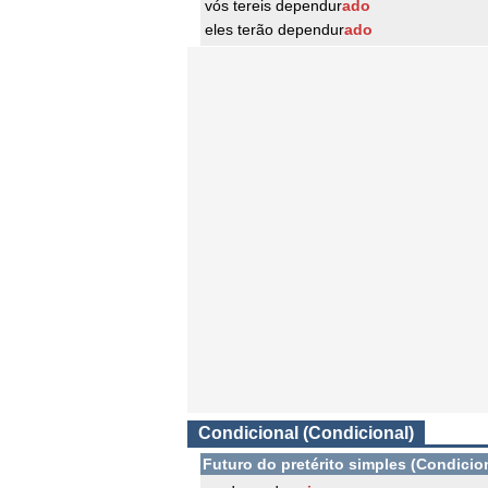
vós tereis dependur
ado
eles terão dependur
ado
Condicional (Condicional)
Futuro do pretérito simples (Condicio