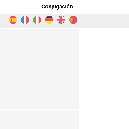
Conjugación