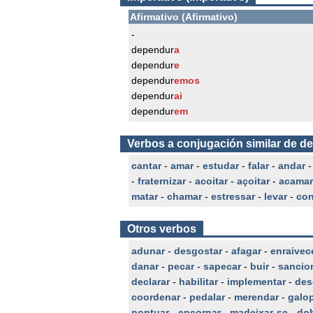
Afirmativo (Afirmativo)
-
dependur
a
dependur
e
dependur
emos
dependur
ai
dependur
em
Verbos a conjugación similar de d
cantar
-
amar
-
estudar
-
falar
-
andar
-
fraternizar
-
acoitar
-
açoitar
-
acamar
matar
-
chamar
-
estressar
-
levar
-
con
Otros verbos
adunar
-
desgostar
-
afagar
-
enraivec
danar
-
pecar
-
sapecar
-
buir
-
sancio
declarar
-
habilitar
-
implementar
-
des
coordenar
-
pedalar
-
merendar
-
galo
pontuar
-
encornar
-
madeixar-se
-
dob