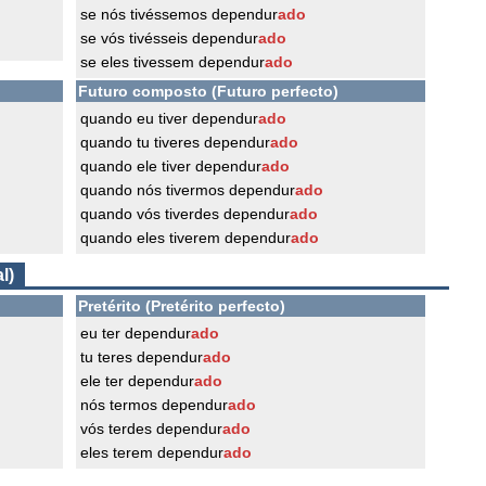
se nós tivéssemos dependur
ado
se vós tivésseis dependur
ado
se eles tivessem dependur
ado
Futuro composto (Futuro perfecto)
quando eu tiver dependur
ado
quando tu tiveres dependur
ado
quando ele tiver dependur
ado
quando nós tivermos dependur
ado
quando vós tiverdes dependur
ado
quando eles tiverem dependur
ado
l)
Pretérito (Pretérito perfecto)
eu ter dependur
ado
tu teres dependur
ado
ele ter dependur
ado
nós termos dependur
ado
vós terdes dependur
ado
eles terem dependur
ado