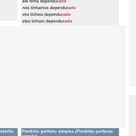
ele tinha dependur
ado
nós tínhamos dependur
ado
vós tínheis dependur
ado
eles tinham dependur
ado
etérito
Pretérito perfeito simples (Pretérito perfecto