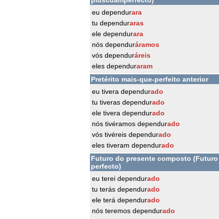
pluscuamperfecto)
eu dependur
ara
tu dependur
aras
ele dependur
ara
nós dependur
áramos
vós dependur
áreis
eles dependur
aram
Pretérito mais-que-perfeito anterior
eu tivera dependur
ado
tu tiveras dependur
ado
ele tivera dependur
ado
nós tivéramos dependur
ado
vós tivéreis dependur
ado
eles tiveram dependur
ado
Futuro do presente composto (Futuro
perfecto)
eu terei dependur
ado
tu terás dependur
ado
ele terá dependur
ado
nós teremos dependur
ado