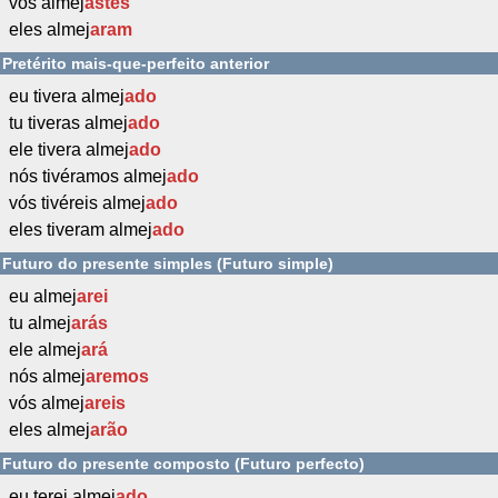
vós almej
astes
eles almej
aram
Pretérito mais-que-perfeito anterior
eu tivera almej
ado
tu tiveras almej
ado
ele tivera almej
ado
nós tivéramos almej
ado
vós tivéreis almej
ado
eles tiveram almej
ado
Futuro do presente simples (Futuro simple)
eu almej
arei
tu almej
arás
ele almej
ará
nós almej
aremos
vós almej
areis
eles almej
arão
Futuro do presente composto (Futuro perfecto)
eu terei almej
ado