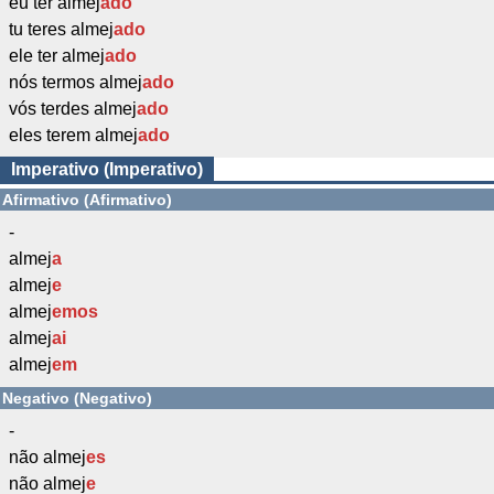
eu ter almej
ado
tu teres almej
ado
ele ter almej
ado
nós termos almej
ado
vós terdes almej
ado
eles terem almej
ado
Imperativo (Imperativo)
Afirmativo (Afirmativo)
-
almej
a
almej
e
almej
emos
almej
ai
almej
em
Negativo (Negativo)
-
não almej
es
não almej
e