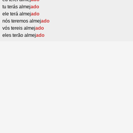
tu terás almej
ado
ele terá almej
ado
nós teremos almej
ado
vós tereis almej
ado
eles terão almej
ado