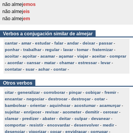
não almej
emos
não almej
eis
não almej
em
Verbos a conjugación similar de almejar
cantar
-
amar
-
estudar
-
falar
-
andar
-
deixar
-
passar
-
ponhar
-
trabalhar
-
regular
-
lavar
-
tomar
-
fraternizar
-
acoitar
-
açoitar
-
acamar
-
açamar
-
viajar
-
aceitar
-
comprar
-
acordar
-
cansar
-
matar
-
chamar
-
estressar
-
levar
-
contatar
-
suar
-
achar
-
contar
-
Otros verbos
citar
-
generalizar
-
corroborar
-
pinçar
-
cobiçar
-
fremir
-
encantar
-
negociar
-
destrocar
-
destroçar
-
cotar
-
bambolear
-
orientar
-
aquinhoar
-
acostumar
-
acamurçar
-
sujeitar
-
enrijecer
-
revisar
-
acometer
-
demitir
-
cercear
-
clarear
-
predizer
-
abater
-
deitar
-
culpar
-
devanear
-
comportar
-
resistir
-
encovardar
-
desenvolver
-
medir
-
desenojar
-
vigorizar
-
cocar
-
envidraçar
-
corrugar
-