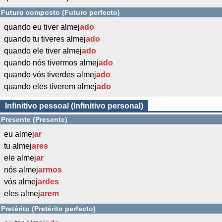
Futuro composto (Futuro perfecto)
quando eu tiver almej
ado
quando tu tiveres almej
ado
quando ele tiver almej
ado
quando nós tivermos almej
ado
quando vós tiverdes almej
ado
quando eles tiverem almej
ado
Infinitivo pessoal (Infinitivo personal)
Presente (Presente)
eu almej
ar
tu almej
ares
ele almej
ar
nós almej
armos
vós almej
ardes
eles almej
arem
Pretérito (Pretérito perfecto)