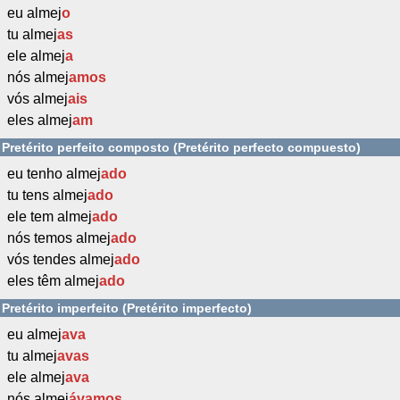
eu almej
o
tu almej
as
ele almej
a
nós almej
amos
vós almej
ais
eles almej
am
Pretérito perfeito composto (Pretérito perfecto compuesto)
eu tenho almej
ado
tu tens almej
ado
ele tem almej
ado
nós temos almej
ado
vós tendes almej
ado
eles têm almej
ado
Pretérito imperfeito (Pretérito imperfecto)
eu almej
ava
tu almej
avas
ele almej
ava
nós almej
ávamos