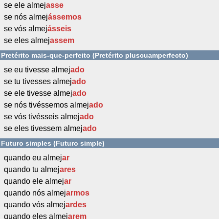
se ele almej
asse
se nós almej
ássemos
se vós almej
ásseis
se eles almej
assem
Pretérito mais-que-perfeito (Pretérito pluscuamperfecto)
se eu tivesse almej
ado
se tu tivesses almej
ado
se ele tivesse almej
ado
se nós tivéssemos almej
ado
se vós tivésseis almej
ado
se eles tivessem almej
ado
Futuro simples (Futuro simple)
quando eu almej
ar
quando tu almej
ares
quando ele almej
ar
quando nós almej
armos
quando vós almej
ardes
quando eles almej
arem