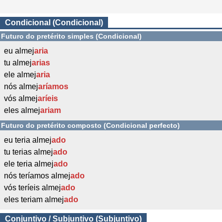
Condicional (Condicional)
Futuro do pretérito simples (Condicional)
eu almej
aria
tu almej
arias
ele almej
aria
nós almej
aríamos
vós almej
aríeis
eles almej
ariam
Futuro do pretérito composto (Condicional perfecto)
eu teria almej
ado
tu terias almej
ado
ele teria almej
ado
nós teríamos almej
ado
vós teríeis almej
ado
eles teriam almej
ado
Conjuntivo / Subjuntivo (Subjuntivo)