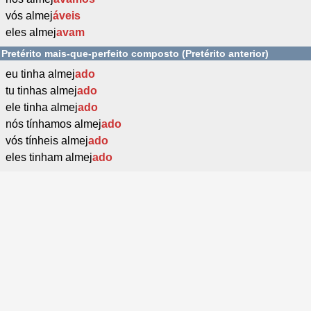
vós almej
áveis
eles almej
avam
Pretérito mais-que-perfeito composto (Pretérito anterior)
eu tinha almej
ado
tu tinhas almej
ado
ele tinha almej
ado
nós tínhamos almej
ado
vós tínheis almej
ado
eles tinham almej
ado