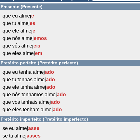
Presente (Presente)
que eu almej
e
que tu almej
es
que ele almej
e
que nós almej
emos
que vós almej
eis
que eles almej
em
Pretérito perfeito (Pretérito perfecto)
que eu tenha almej
ado
que tu tenhas almej
ado
que ele tenha almej
ado
que nós tenhamos almej
ado
que vós tenhais almej
ado
que eles tenham almej
ado
Pretérito imperfeito (Pretérito imperfecto)
se eu almej
asse
se tu almej
asses