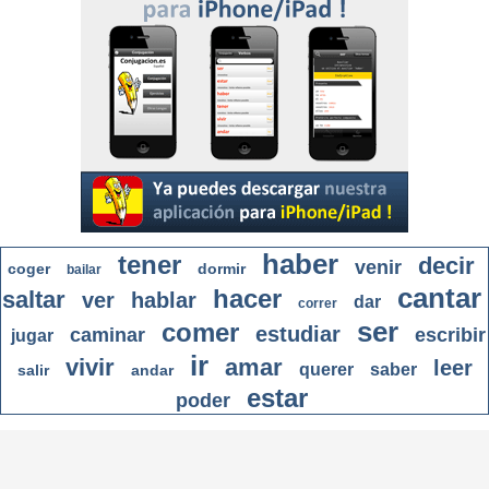
haber
tener
decir
venir
coger
dormir
bailar
cantar
hacer
saltar
ver
hablar
dar
correr
ser
comer
estudiar
caminar
escribir
jugar
ir
vivir
amar
leer
querer
saber
salir
andar
estar
poder