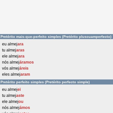
Pretérito mais-que-perfeito simples (Pretérito pluscuamperfecto)
eu almej
ara
tu almej
aras
ele almej
ara
nós almej
áramos
vós almej
áreis
eles almej
aram
Pretérito perfeito simples (Pretérito perfecto simple)
eu almej
ei
tu almej
aste
ele almej
ou
nós almej
ámos