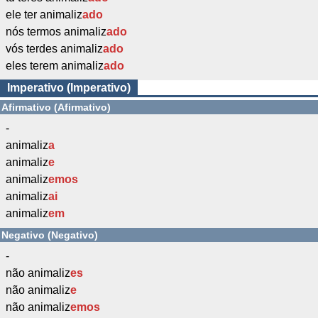
ele ter animaliz
ado
nós termos animaliz
ado
vós terdes animaliz
ado
eles terem animaliz
ado
Imperativo (Imperativo)
Afirmativo (Afirmativo)
-
animaliz
a
animaliz
e
animaliz
emos
animaliz
ai
animaliz
em
Negativo (Negativo)
-
não animaliz
es
não animaliz
e
não animaliz
emos