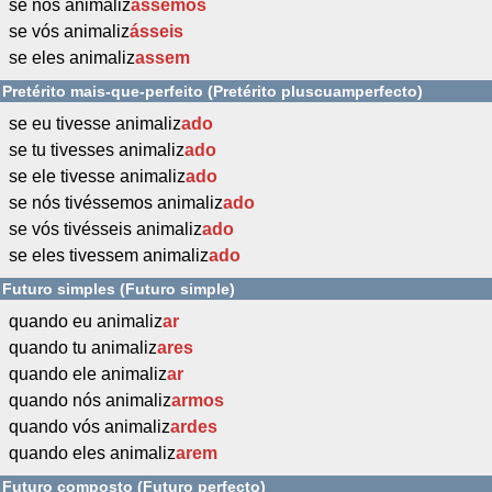
se nós animaliz
ássemos
se vós animaliz
ásseis
se eles animaliz
assem
Pretérito mais-que-perfeito (Pretérito pluscuamperfecto)
se eu tivesse animaliz
ado
se tu tivesses animaliz
ado
se ele tivesse animaliz
ado
se nós tivéssemos animaliz
ado
se vós tivésseis animaliz
ado
se eles tivessem animaliz
ado
Futuro simples (Futuro simple)
quando eu animaliz
ar
quando tu animaliz
ares
quando ele animaliz
ar
quando nós animaliz
armos
quando vós animaliz
ardes
quando eles animaliz
arem
Futuro composto (Futuro perfecto)