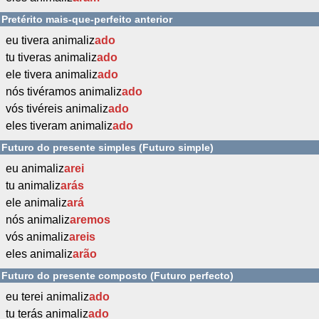
Pretérito mais-que-perfeito anterior
eu tivera animaliz
ado
tu tiveras animaliz
ado
ele tivera animaliz
ado
nós tivéramos animaliz
ado
vós tivéreis animaliz
ado
eles tiveram animaliz
ado
Futuro do presente simples (Futuro simple)
eu animaliz
arei
tu animaliz
arás
ele animaliz
ará
nós animaliz
aremos
vós animaliz
areis
eles animaliz
arão
Futuro do presente composto (Futuro perfecto)
eu terei animaliz
ado
tu terás animaliz
ado