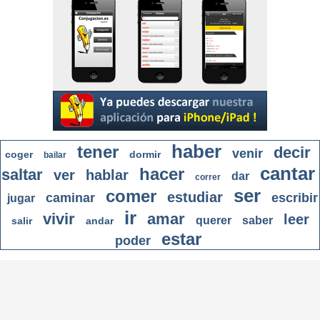
haber
tener
decir
venir
coger
dormir
bailar
cantar
hacer
saltar
ver
hablar
dar
correr
ser
comer
estudiar
caminar
escribir
jugar
ir
vivir
amar
leer
querer
saber
salir
andar
estar
poder