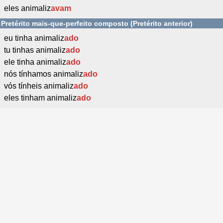
eles animaliz
avam
Pretérito mais-que-perfeito composto (Pretérito anterior)
eu tinha animaliz
ado
tu tinhas animaliz
ado
ele tinha animaliz
ado
nós tínhamos animaliz
ado
vós tínheis animaliz
ado
eles tinham animaliz
ado