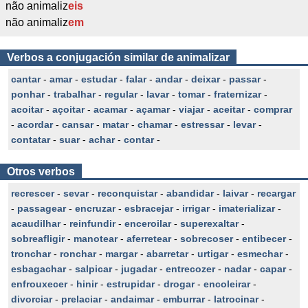
não animaliz
eis
não animaliz
em
Verbos a conjugación similar de animalizar
cantar
-
amar
-
estudar
-
falar
-
andar
-
deixar
-
passar
-
ponhar
-
trabalhar
-
regular
-
lavar
-
tomar
-
fraternizar
-
acoitar
-
açoitar
-
acamar
-
açamar
-
viajar
-
aceitar
-
comprar
-
acordar
-
cansar
-
matar
-
chamar
-
estressar
-
levar
-
contatar
-
suar
-
achar
-
contar
-
Otros verbos
recrescer
-
sevar
-
reconquistar
-
abandidar
-
laivar
-
recargar
-
passagear
-
encruzar
-
esbracejar
-
irrigar
-
imaterializar
-
acaudilhar
-
reinfundir
-
enceroilar
-
superexaltar
-
sobreafligir
-
manotear
-
aferretear
-
sobrecoser
-
entibecer
-
tronchar
-
ronchar
-
margar
-
abarretar
-
urtigar
-
esmechar
-
esbagachar
-
salpicar
-
jugadar
-
entrecozer
-
nadar
-
capar
-
enfrouxecer
-
hinir
-
estrupidar
-
drogar
-
encoleirar
-
divorciar
-
prelaciar
-
andaimar
-
emburrar
-
latrocinar
-