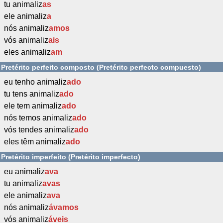
tu animaliz
as
ele animaliz
a
nós animaliz
amos
vós animaliz
ais
eles animaliz
am
Pretérito perfeito composto (Pretérito perfecto compuesto)
eu tenho animaliz
ado
tu tens animaliz
ado
ele tem animaliz
ado
nós temos animaliz
ado
vós tendes animaliz
ado
eles têm animaliz
ado
Pretérito imperfeito (Pretérito imperfecto)
eu animaliz
ava
tu animaliz
avas
ele animaliz
ava
nós animaliz
ávamos
vós animaliz
áveis