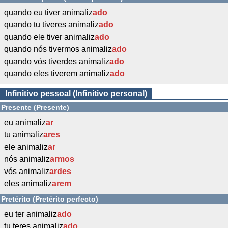
quando eu tiver animaliz
ado
quando tu tiveres animaliz
ado
quando ele tiver animaliz
ado
quando nós tivermos animaliz
ado
quando vós tiverdes animaliz
ado
quando eles tiverem animaliz
ado
Infinitivo pessoal (Infinitivo personal)
Presente (Presente)
eu animaliz
ar
tu animaliz
ares
ele animaliz
ar
nós animaliz
armos
vós animaliz
ardes
eles animaliz
arem
Pretérito (Pretérito perfecto)
eu ter animaliz
ado
tu teres animaliz
ado