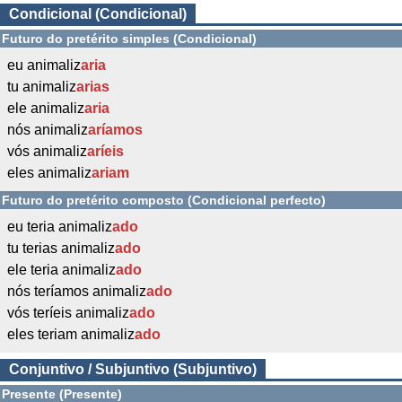
Condicional (Condicional)
Futuro do pretérito simples (Condicional)
eu animaliz
aria
tu animaliz
arias
ele animaliz
aria
nós animaliz
aríamos
vós animaliz
aríeis
eles animaliz
ariam
Futuro do pretérito composto (Condicional perfecto)
eu teria animaliz
ado
tu terias animaliz
ado
ele teria animaliz
ado
nós teríamos animaliz
ado
vós teríeis animaliz
ado
eles teriam animaliz
ado
Conjuntivo / Subjuntivo (Subjuntivo)
Presente (Presente)