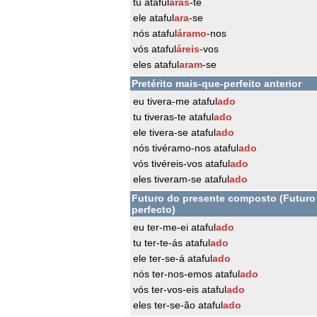
tu ataful
aras
-te
ele ataful
ara
-se
nós ataful
áramo
-nos
vós ataful
áreis
-vos
eles ataful
aram
-se
Pretérito mais-que-perfeito anterior
eu tivera-me ataful
ado
tu tiveras-te ataful
ado
ele tivera-se ataful
ado
nós tivéramo-nos ataful
ado
vós tivéreis-vos ataful
ado
eles tiveram-se ataful
ado
Futuro do presente composto (Futuro
perfecto)
eu ter-me-ei ataful
ado
tu ter-te-ás ataful
ado
ele ter-se-á ataful
ado
nós ter-nos-emos ataful
ado
vós ter-vos-eis ataful
ado
eles ter-se-ão ataful
ado