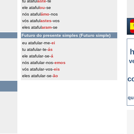
tu ataful
aste
-te
ele ataful
ou
-se
nós ataful
ámo
-nos
vós ataful
astes
-vos
eles ataful
aram
-se
Futuro do presente simples (Futuro simple)
eu atafular-me-
ei
tu atafular-te-
ás
h
ele atafular-se-
á
v
nós atafular-nos-
emos
vós atafular-vos-
eis
eles atafular-se-
ão
c
qu