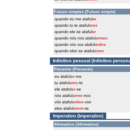
Futuro simples (Futuro simple)
quando eu me ataful
ar
quando tu te ataful
ares
quando ele se ataful
ar
quando nós nos ataful
armos
quando vós vos ataful
ardes
quando eles se ataful
arem
Infinitivo pessoal (Infinitivo persona
Presente (Presente)
eu ataful
ar
-me
tu ataful
ares
-te
ele ataful
ar
-se
nós ataful
armo
-nos
vós ataful
ardes
-vos
eles ataful
arem
-se
Imperativo (Imperativo)
Afirmativo (Afirmativo)