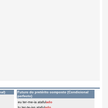
nal)
Futuro do pretérito composto (Condicional
perfecto)
eu ter-me-ia ataful
ado
tu ter-te-ias ataful
ado