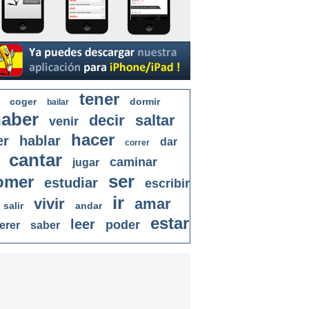
tener
coger
dormir
bailar
aber
decir
saltar
venir
hacer
er
hablar
dar
correr
cantar
caminar
jugar
ser
omer
estudiar
escribir
ir
vivir
amar
salir
andar
estar
leer
poder
erer
saber