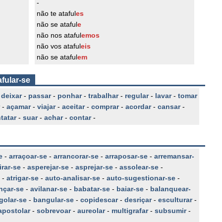
-
não te ataful
es
não se ataful
e
não nos ataful
emos
não vos ataful
eis
não se ataful
em
afular-se
-
deixar
-
passar
-
ponhar
-
trabalhar
-
regular
-
lavar
-
tomar
-
açamar
-
viajar
-
aceitar
-
comprar
-
acordar
-
cansar
-
tatar
-
suar
-
achar
-
contar
-
e
-
arraçoar-se
-
arrancorar-se
-
arraposar-se
-
arremansar-
irar-se
-
asperejar-se
-
asprejar-se
-
assolear-se
-
-
atrigar-se
-
auto-analisar-se
-
auto-sugestionar-se
-
nçar-se
-
avilanar-se
-
babatar-se
-
baiar-se
-
balanquear-
golar-se
-
bangular-se
-
copidescar
-
desriçar
-
esculturar
-
apostolar
-
sobrevoar
-
aureolar
-
multigrafar
-
subsumir
-