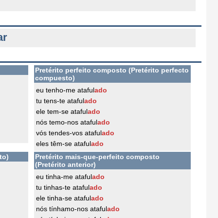
ar
Pretérito perfeito composto (Pretérito perfecto
compuesto)
eu tenho-me ataful
ado
tu tens-te ataful
ado
ele tem-se ataful
ado
nós temo-nos ataful
ado
vós tendes-vos ataful
ado
eles têm-se ataful
ado
to)
Pretérito mais-que-perfeito composto
(Pretérito anterior)
eu tinha-me ataful
ado
tu tinhas-te ataful
ado
ele tinha-se ataful
ado
nós tínhamo-nos ataful
ado