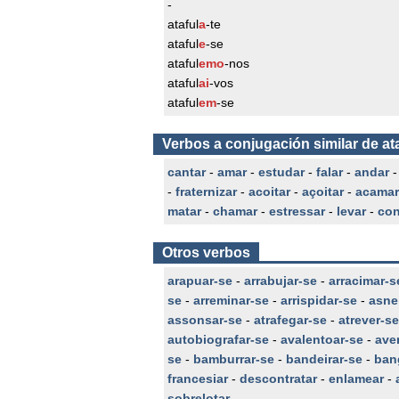
-
ataful
a
-te
ataful
e
-se
ataful
emo
-nos
ataful
ai
-vos
ataful
em
-se
Verbos a conjugación similar de at
cantar
-
amar
-
estudar
-
falar
-
andar
-
fraternizar
-
acoitar
-
açoitar
-
acamar
matar
-
chamar
-
estressar
-
levar
-
con
Otros verbos
arapuar-se
-
arrabujar-se
-
arracimar-s
se
-
arreminar-se
-
arrispidar-se
-
asne
assonsar-se
-
atrafegar-se
-
atrever-se
autobiografar-se
-
avalentoar-se
-
ave
se
-
bamburrar-se
-
bandeirar-se
-
ban
francesiar
-
descontratar
-
enlamear
-
sobrelotar
-