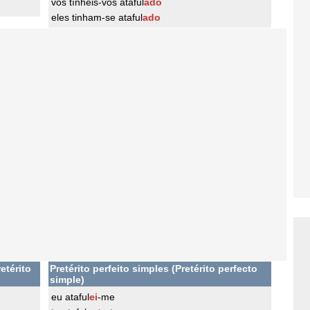
vós tínheis-vos ataful
ado
eles tinham-se ataful
ado
etérito
Pretérito perfeito simples (Pretérito perfecto
simple)
eu ataful
ei
-me