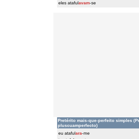
eles ataful
avam
-se
Pretérito mais-que-perfeito simples (Pr
pluscuamperfecto)
eu ataful
ara
-me