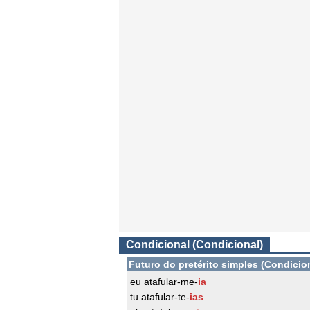
Condicional (Condicional)
Futuro do pretérito simples (Condicio
eu atafular-me-
ia
tu atafular-te-
ias