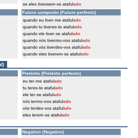
se eles tivessem-se ataful
ado
Futuro composto (Futuro perfecto)
quando eu tiver-me ataful
ado
quando tu tiveres-te ataful
ado
quando ele tiver-se ataful
ado
quando nós tivermo-nos ataful
ado
quando vós tiverdes-vos ataful
ado
quando eles tiverem-se ataful
ado
l)
Pretérito (Pretérito perfecto)
eu ter-me ataful
ado
tu teres-te ataful
ado
ele ter-se ataful
ado
nós termo-nos ataful
ado
vós terdes-vos ataful
ado
eles terem-se ataful
ado
Negativo (Negativo)