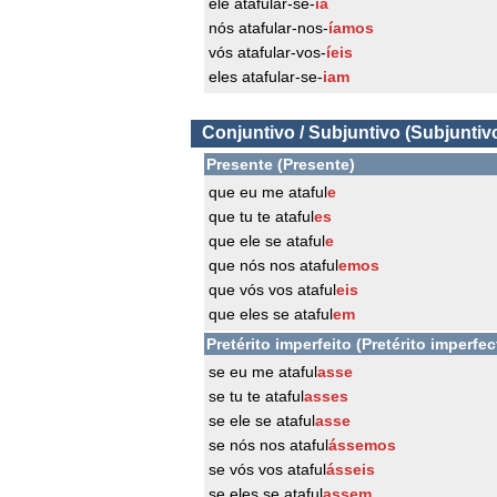
ele atafular-se-
ia
nós atafular-nos-
íamos
vós atafular-vos-
íeis
eles atafular-se-
iam
Conjuntivo / Subjuntivo (Subjuntiv
Presente (Presente)
que eu me ataful
e
que tu te ataful
es
que ele se ataful
e
que nós nos ataful
emos
que vós vos ataful
eis
que eles se ataful
em
Pretérito imperfeito (Pretérito imperfec
se eu me ataful
asse
se tu te ataful
asses
se ele se ataful
asse
se nós nos ataful
ássemos
se vós vos ataful
ásseis
se eles se ataful
assem