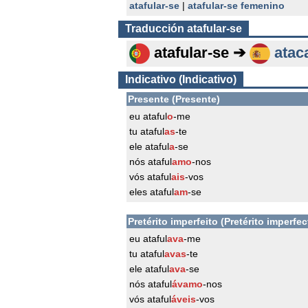
atafular-se
|
atafular-se femenino
Traducción
atafular-se
atafular-se ➔
atac
Indicativo (Indicativo)
Presente (Presente)
eu ataful
o
-me
tu ataful
as
-te
ele ataful
a
-se
nós ataful
amo
-nos
vós ataful
ais
-vos
eles ataful
am
-se
Pretérito imperfeito (Pretérito imperfec
eu ataful
ava
-me
tu ataful
avas
-te
ele ataful
ava
-se
nós ataful
ávamo
-nos
vós ataful
áveis
-vos