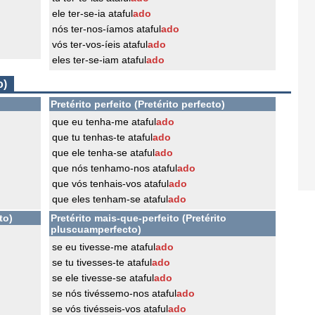
ele ter-se-ia ataful
ado
nós ter-nos-íamos ataful
ado
vós ter-vos-íeis ataful
ado
eles ter-se-iam ataful
ado
o)
Pretérito perfeito (Pretérito perfecto)
que eu tenha-me ataful
ado
que tu tenhas-te ataful
ado
que ele tenha-se ataful
ado
que nós tenhamo-nos ataful
ado
que vós tenhais-vos ataful
ado
que eles tenham-se ataful
ado
to)
Pretérito mais-que-perfeito (Pretérito
pluscuamperfecto)
se eu tivesse-me ataful
ado
se tu tivesses-te ataful
ado
se ele tivesse-se ataful
ado
se nós tivéssemo-nos ataful
ado
se vós tivésseis-vos ataful
ado