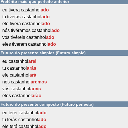
Pretérito mais-que-perfeito anterior
eu tivera castanhol
ado
tu tiveras castanhol
ado
ele tivera castanhol
ado
nós tivéramos castanhol
ado
vós tivéreis castanhol
ado
eles tiveram castanhol
ado
Futuro do presente simples (Futuro simple)
eu castanhol
arei
tu castanhol
arás
ele castanhol
ará
nós castanhol
aremos
vós castanhol
areis
eles castanhol
arão
Futuro do presente composto (Futuro perfecto)
eu terei castanhol
ado
tu terás castanhol
ado
ele terá castanhol
ado