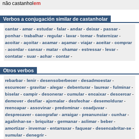
não castanhol
em
Verbos a conjugación similar de castanholar
cantar
-
amar
-
estudar
-
falar
-
andar
-
deixar
-
passar
-
ponhar
-
trabalhar
-
regular
-
lavar
-
tomar
-
fraternizar
-
acoitar
-
açoitar
-
acamar
-
açamar
-
viajar
-
aceitar
-
comprar
-
acordar
-
cansar
-
matar
-
chamar
-
estressar
-
levar
-
contatar
-
suar
-
achar
-
contar
-
Otros verbos
rebarbar
-
lenir
-
desensoberbecer
-
desadmoestar
-
escurecer
-
gravitar
-
alegar
-
debenturar
-
laurear
-
fulminar
-
biselar
-
campir
-
desonerar
-
cumular
-
encaixar
-
descercar
-
demover
-
desfiar
-
ajornalar
-
desfechar
-
desemoldurar
-
reencapar
-
assovinar
-
predominar
-
coadjuvar
-
desprecaver
-
cacografar
-
arraigar
-
preanunciar
-
cunhar
-
agalinhar-se
-
briquitar
-
germanar
-
aclimar
-
beber
-
amortizar
-
invernar
-
entarraxar
-
faquear
-
desencabritar-se
-
sumular
-
denegrir
-