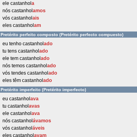
ele castanhol
a
nós castanhol
amos
vós castanhol
ais
eles castanhol
am
Pretérito perfeito composto (Pretérito perfecto compuesto)
eu tenho castanhol
ado
tu tens castanhol
ado
ele tem castanhol
ado
nós temos castanhol
ado
vós tendes castanhol
ado
eles têm castanhol
ado
Pretérito imperfeito (Pretérito imperfecto)
eu castanhol
ava
tu castanhol
avas
ele castanhol
ava
nós castanhol
ávamos
vós castanhol
áveis
eles castanhol
avam