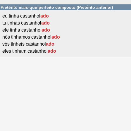
Pretérito mais-que-perfeito composto (Pretérito anterior)
eu tinha castanhol
ado
tu tinhas castanhol
ado
ele tinha castanhol
ado
nós tínhamos castanhol
ado
vós tínheis castanhol
ado
eles tinham castanhol
ado