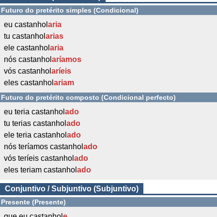
Futuro do pretérito simples (Condicional)
eu castanhol
aria
tu castanhol
arias
ele castanhol
aria
nós castanhol
aríamos
vós castanhol
aríeis
eles castanhol
ariam
Futuro do pretérito composto (Condicional perfecto)
eu teria castanhol
ado
tu terias castanhol
ado
ele teria castanhol
ado
nós teríamos castanhol
ado
vós teríeis castanhol
ado
eles teriam castanhol
ado
Conjuntivo / Subjuntivo (Subjuntivo)
Presente (Presente)
que eu castanhol
e