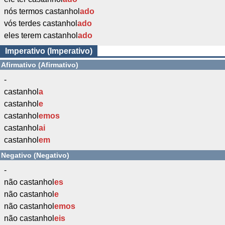
nós termos castanhol
ado
vós terdes castanhol
ado
eles terem castanhol
ado
Imperativo (Imperativo)
Afirmativo (Afirmativo)
-
castanhol
a
castanhol
e
castanhol
emos
castanhol
ai
castanhol
em
Negativo (Negativo)
-
não castanhol
es
não castanhol
e
não castanhol
emos
não castanhol
eis