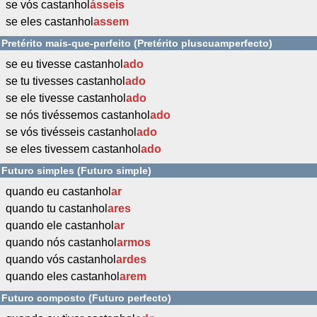
se vós castanhol
ásseis
se eles castanhol
assem
Pretérito mais-que-perfeito (Pretérito pluscuamperfecto)
se eu tivesse castanhol
ado
se tu tivesses castanhol
ado
se ele tivesse castanhol
ado
se nós tivéssemos castanhol
ado
se vós tivésseis castanhol
ado
se eles tivessem castanhol
ado
Futuro simples (Futuro simple)
quando eu castanhol
ar
quando tu castanhol
ares
quando ele castanhol
ar
quando nós castanhol
armos
quando vós castanhol
ardes
quando eles castanhol
arem
Futuro composto (Futuro perfecto)