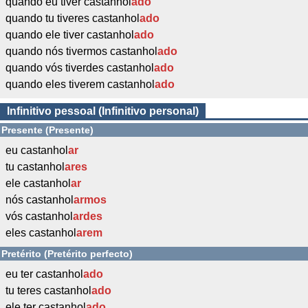
quando eu tiver castanhol
ado
quando tu tiveres castanhol
ado
quando ele tiver castanhol
ado
quando nós tivermos castanhol
ado
quando vós tiverdes castanhol
ado
quando eles tiverem castanhol
ado
Infinitivo pessoal (Infinitivo personal)
Presente (Presente)
eu castanhol
ar
tu castanhol
ares
ele castanhol
ar
nós castanhol
armos
vós castanhol
ardes
eles castanhol
arem
Pretérito (Pretérito perfecto)
eu ter castanhol
ado
tu teres castanhol
ado
ele ter castanhol
ado