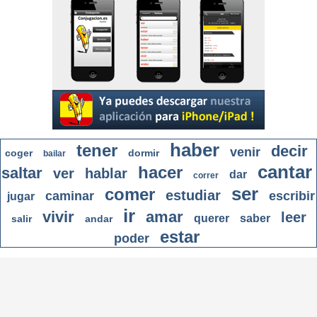
haber
tener
decir
venir
coger
dormir
bailar
cantar
hacer
saltar
ver
hablar
dar
correr
ser
comer
estudiar
caminar
escribir
jugar
ir
vivir
amar
leer
querer
saber
salir
andar
estar
poder