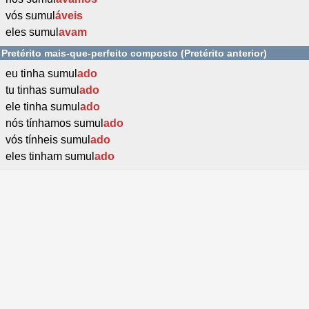
vós sumul
áveis
eles sumul
avam
Pretérito mais-que-perfeito composto (Pretérito anterior)
eu tinha sumul
ado
tu tinhas sumul
ado
ele tinha sumul
ado
nós tínhamos sumul
ado
vós tínheis sumul
ado
eles tinham sumul
ado