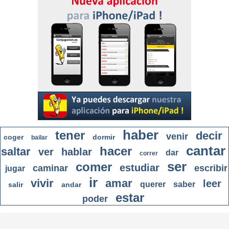
haber
tener
decir
venir
coger
dormir
bailar
cantar
hacer
saltar
ver
hablar
dar
correr
ser
comer
estudiar
caminar
escribir
jugar
ir
vivir
amar
leer
querer
saber
salir
andar
estar
poder