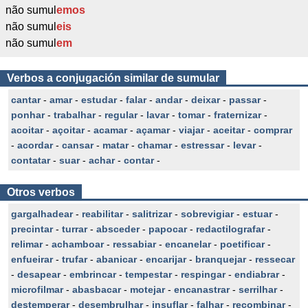
não sumul
emos
não sumul
eis
não sumul
em
Verbos a conjugación similar de sumular
cantar
-
amar
-
estudar
-
falar
-
andar
-
deixar
-
passar
-
ponhar
-
trabalhar
-
regular
-
lavar
-
tomar
-
fraternizar
-
acoitar
-
açoitar
-
acamar
-
açamar
-
viajar
-
aceitar
-
comprar
-
acordar
-
cansar
-
matar
-
chamar
-
estressar
-
levar
-
contatar
-
suar
-
achar
-
contar
-
Otros verbos
gargalhadear
-
reabilitar
-
salitrizar
-
sobrevigiar
-
estuar
-
precintar
-
turrar
-
absceder
-
papocar
-
redactilografar
-
relimar
-
achamboar
-
ressabiar
-
encanelar
-
poetificar
-
enfueirar
-
trufar
-
abanicar
-
encarijar
-
branquejar
-
ressecar
-
desapear
-
embrincar
-
tempestar
-
respingar
-
endiabrar
-
microfilmar
-
abasbacar
-
motejar
-
encanastrar
-
serrilhar
-
destemperar
-
desembrulhar
-
insuflar
-
falhar
-
recombinar
-