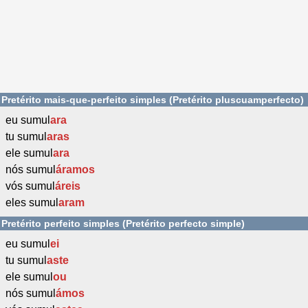
Pretérito mais-que-perfeito simples (Pretérito pluscuamperfecto)
eu sumul
ara
tu sumul
aras
ele sumul
ara
nós sumul
áramos
vós sumul
áreis
eles sumul
aram
Pretérito perfeito simples (Pretérito perfecto simple)
eu sumul
ei
tu sumul
aste
ele sumul
ou
nós sumul
ámos