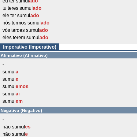
eu ter sumul
ado
tu teres sumul
ado
ele ter sumul
ado
nós termos sumul
ado
vós terdes sumul
ado
eles terem sumul
ado
Imperativo (Imperativo)
Afirmativo (Afirmativo)
-
sumul
a
sumul
e
sumul
emos
sumul
ai
sumul
em
Negativo (Negativo)
-
não sumul
es
não sumul
e