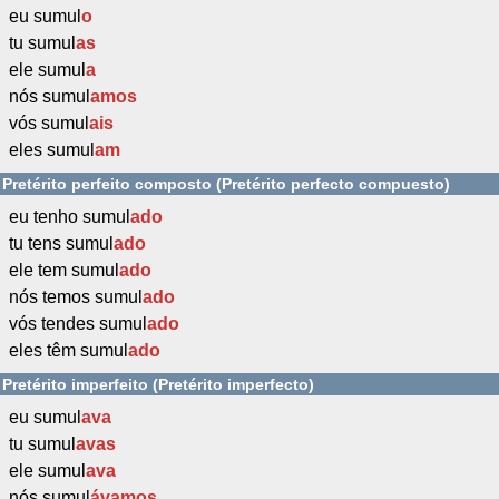
eu sumul
o
tu sumul
as
ele sumul
a
nós sumul
amos
vós sumul
ais
eles sumul
am
Pretérito perfeito composto (Pretérito perfecto compuesto)
eu tenho sumul
ado
tu tens sumul
ado
ele tem sumul
ado
nós temos sumul
ado
vós tendes sumul
ado
eles têm sumul
ado
Pretérito imperfeito (Pretérito imperfecto)
eu sumul
ava
tu sumul
avas
ele sumul
ava
nós sumul
ávamos