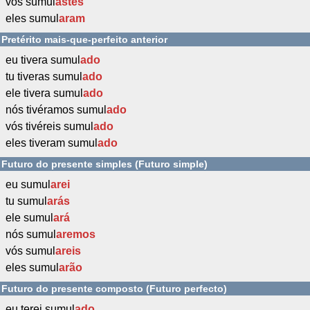
vós sumul
astes
eles sumul
aram
Pretérito mais-que-perfeito anterior
eu tivera sumul
ado
tu tiveras sumul
ado
ele tivera sumul
ado
nós tivéramos sumul
ado
vós tivéreis sumul
ado
eles tiveram sumul
ado
Futuro do presente simples (Futuro simple)
eu sumul
arei
tu sumul
arás
ele sumul
ará
nós sumul
aremos
vós sumul
areis
eles sumul
arão
Futuro do presente composto (Futuro perfecto)
eu terei sumul
ado