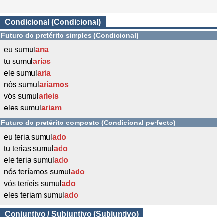
Condicional (Condicional)
Futuro do pretérito simples (Condicional)
eu sumul
aria
tu sumul
arias
ele sumul
aria
nós sumul
aríamos
vós sumul
aríeis
eles sumul
ariam
Futuro do pretérito composto (Condicional perfecto)
eu teria sumul
ado
tu terias sumul
ado
ele teria sumul
ado
nós teríamos sumul
ado
vós teríeis sumul
ado
eles teriam sumul
ado
Conjuntivo / Subjuntivo (Subjuntivo)