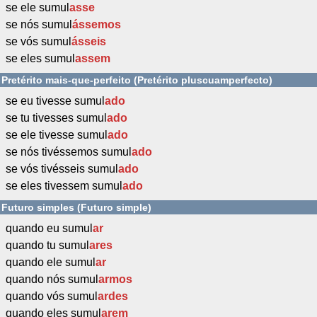
se ele sumul
asse
se nós sumul
ássemos
se vós sumul
ásseis
se eles sumul
assem
Pretérito mais-que-perfeito (Pretérito pluscuamperfecto)
se eu tivesse sumul
ado
se tu tivesses sumul
ado
se ele tivesse sumul
ado
se nós tivéssemos sumul
ado
se vós tivésseis sumul
ado
se eles tivessem sumul
ado
Futuro simples (Futuro simple)
quando eu sumul
ar
quando tu sumul
ares
quando ele sumul
ar
quando nós sumul
armos
quando vós sumul
ardes
quando eles sumul
arem