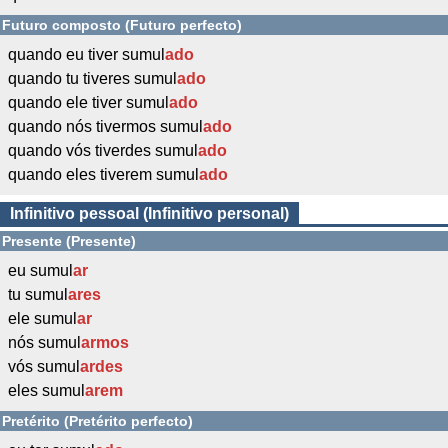
Futuro composto (Futuro perfecto)
quando eu tiver sumul
ado
quando tu tiveres sumul
ado
quando ele tiver sumul
ado
quando nós tivermos sumul
ado
quando vós tiverdes sumul
ado
quando eles tiverem sumul
ado
Infinitivo pessoal (Infinitivo personal)
Presente (Presente)
eu sumul
ar
tu sumul
ares
ele sumul
ar
nós sumul
armos
vós sumul
ardes
eles sumul
arem
Pretérito (Pretérito perfecto)