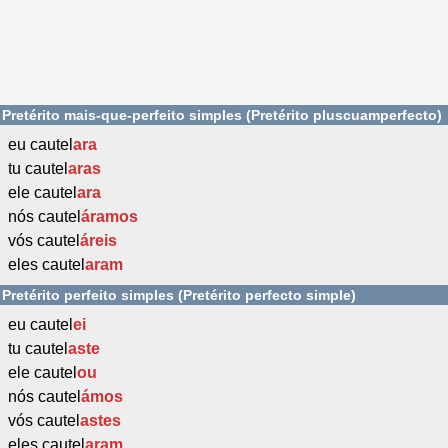
Pretérito mais-que-perfeito simples (Pretérito pluscuamperfecto)
eu cautel
ara
tu cautel
aras
ele cautel
ara
nós cautel
áramos
vós cautel
áreis
eles cautel
aram
Pretérito perfeito simples (Pretérito perfecto simple)
eu cautel
ei
tu cautel
aste
ele cautel
ou
nós cautel
ámos
vós cautel
astes
eles cautel
aram