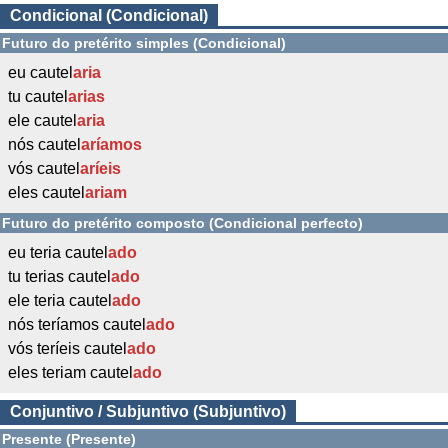
Condicional (Condicional)
Futuro do pretérito simples (Condicional)
eu cautel
aria
tu cautel
arias
ele cautel
aria
nós cautel
aríamos
vós cautel
aríeis
eles cautel
ariam
Futuro do pretérito composto (Condicional perfecto)
eu teria cautel
ado
tu terias cautel
ado
ele teria cautel
ado
nós teríamos cautel
ado
vós teríeis cautel
ado
eles teriam cautel
ado
Conjuntivo / Subjuntivo (Subjuntivo)
Presente (Presente)