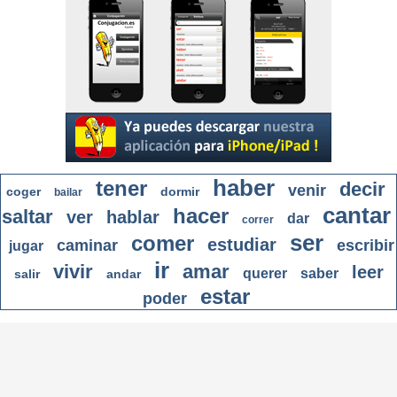
haber
tener
decir
venir
coger
dormir
bailar
cantar
hacer
saltar
ver
hablar
dar
correr
ser
comer
estudiar
caminar
escribir
jugar
ir
vivir
amar
leer
querer
saber
salir
andar
estar
poder