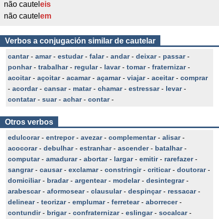
não cautel
eis
não cautel
em
Verbos a conjugación similar de cautelar
cantar
-
amar
-
estudar
-
falar
-
andar
-
deixar
-
passar
-
ponhar
-
trabalhar
-
regular
-
lavar
-
tomar
-
fraternizar
-
acoitar
-
açoitar
-
acamar
-
açamar
-
viajar
-
aceitar
-
comprar
-
acordar
-
cansar
-
matar
-
chamar
-
estressar
-
levar
-
contatar
-
suar
-
achar
-
contar
-
Otros verbos
edulcorar
-
entrepor
-
avezar
-
complementar
-
alisar
-
acocorar
-
debulhar
-
estranhar
-
ascender
-
batalhar
-
computar
-
amadurar
-
abortar
-
largar
-
emitir
-
rarefazer
-
sangrar
-
causar
-
exclamar
-
constringir
-
criticar
-
doutorar
-
domiciliar
-
bradar
-
argentear
-
modelar
-
desintegrar
-
arabescar
-
aformosear
-
clausular
-
despinçar
-
ressacar
-
delinear
-
teorizar
-
emplumar
-
ferretear
-
aborrecer
-
contundir
-
brigar
-
confraternizar
-
eslingar
-
socalcar
-