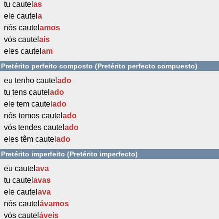
tu cautel
as
ele cautel
a
nós cautel
amos
vós cautel
ais
eles cautel
am
Pretérito perfeito composto (Pretérito perfecto compuesto)
eu tenho cautel
ado
tu tens cautel
ado
ele tem cautel
ado
nós temos cautel
ado
vós tendes cautel
ado
eles têm cautel
ado
Pretérito imperfeito (Pretérito imperfecto)
eu cautel
ava
tu cautel
avas
ele cautel
ava
nós cautel
ávamos
vós cautel
áveis