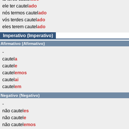
ele ter cautel
ado
nós termos cautel
ado
vós terdes cautel
ado
eles terem cautel
ado
Imperativo (Imperativo)
Afirmativo (Afirmativo)
-
cautel
a
cautel
e
cautel
emos
cautel
ai
cautel
em
Negativo (Negativo)
-
não cautel
es
não cautel
e
não cautel
emos