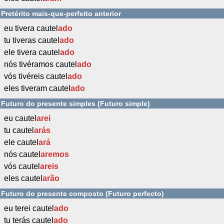
Pretérito mais-que-perfeito anterior
eu tivera cautel
ado
tu tiveras cautel
ado
ele tivera cautel
ado
nós tivéramos cautel
ado
vós tivéreis cautel
ado
eles tiveram cautel
ado
Futuro do presente simples (Futuro simple)
eu cautel
arei
tu cautel
arás
ele cautel
ará
nós cautel
aremos
vós cautel
areis
eles cautel
arão
Futuro do presente composto (Futuro perfecto)
eu terei cautel
ado
tu terás cautel
ado