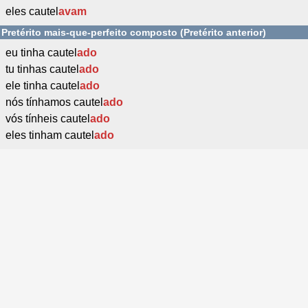
eles cautel
avam
Pretérito mais-que-perfeito composto (Pretérito anterior)
eu tinha cautel
ado
tu tinhas cautel
ado
ele tinha cautel
ado
nós tínhamos cautel
ado
vós tínheis cautel
ado
eles tinham cautel
ado