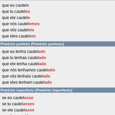
que eu cautel
e
que tu cautel
es
que ele cautel
e
que nós cautel
emos
que vós cautel
eis
que eles cautel
em
Pretérito perfeito (Pretérito perfecto)
que eu tenha cautel
ado
que tu tenhas cautel
ado
que ele tenha cautel
ado
que nós tenhamos cautel
ado
que vós tenhais cautel
ado
que eles tenham cautel
ado
Pretérito imperfeito (Pretérito imperfecto)
se eu cautel
asse
se tu cautel
asses
se ele cautel
asse