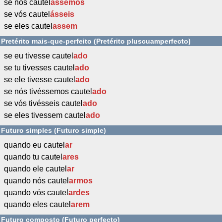
se nós cautel
ássemos
se vós cautel
ásseis
se eles cautel
assem
Pretérito mais-que-perfeito (Pretérito pluscuamperfecto)
se eu tivesse cautel
ado
se tu tivesses cautel
ado
se ele tivesse cautel
ado
se nós tivéssemos cautel
ado
se vós tivésseis cautel
ado
se eles tivessem cautel
ado
Futuro simples (Futuro simple)
quando eu cautel
ar
quando tu cautel
ares
quando ele cautel
ar
quando nós cautel
armos
quando vós cautel
ardes
quando eles cautel
arem
Futuro composto (Futuro perfecto)