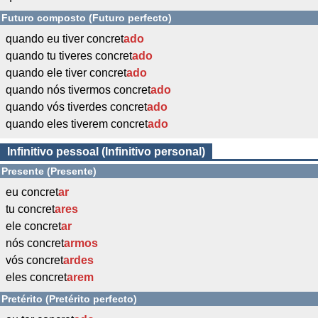
Futuro composto (Futuro perfecto)
quando eu tiver concret
ado
quando tu tiveres concret
ado
quando ele tiver concret
ado
quando nós tivermos concret
ado
quando vós tiverdes concret
ado
quando eles tiverem concret
ado
Infinitivo pessoal (Infinitivo personal)
Presente (Presente)
eu concret
ar
tu concret
ares
ele concret
ar
nós concret
armos
vós concret
ardes
eles concret
arem
Pretérito (Pretérito perfecto)