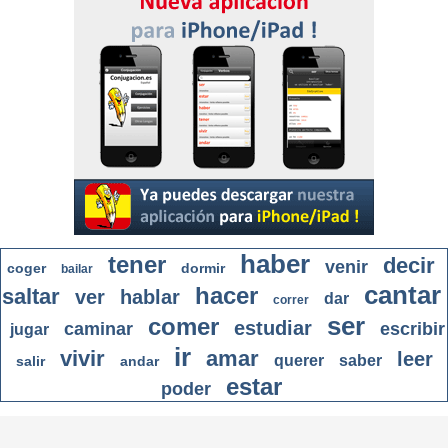
haber
tener
decir
venir
coger
dormir
bailar
cantar
hacer
saltar
ver
hablar
dar
correr
ser
comer
estudiar
caminar
escribir
jugar
ir
vivir
amar
leer
querer
saber
salir
andar
estar
poder