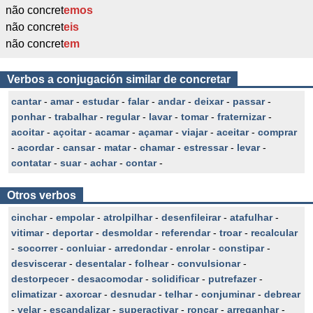
não concret
emos
não concret
eis
não concret
em
Verbos a conjugación similar de concretar
cantar
-
amar
-
estudar
-
falar
-
andar
-
deixar
-
passar
-
ponhar
-
trabalhar
-
regular
-
lavar
-
tomar
-
fraternizar
-
acoitar
-
açoitar
-
acamar
-
açamar
-
viajar
-
aceitar
-
comprar
-
acordar
-
cansar
-
matar
-
chamar
-
estressar
-
levar
-
contatar
-
suar
-
achar
-
contar
-
Otros verbos
cinchar
-
empolar
-
atrolpilhar
-
desenfileirar
-
atafulhar
-
vitimar
-
deportar
-
desmoldar
-
referendar
-
troar
-
recalcular
-
socorrer
-
conluiar
-
arredondar
-
enrolar
-
constipar
-
desviscerar
-
desentalar
-
folhear
-
convulsionar
-
destorpecer
-
desacomodar
-
solidificar
-
putrefazer
-
climatizar
-
axorcar
-
desnudar
-
telhar
-
conjuminar
-
debrear
-
velar
-
escandalizar
-
superactivar
-
roncar
-
arreganhar
-