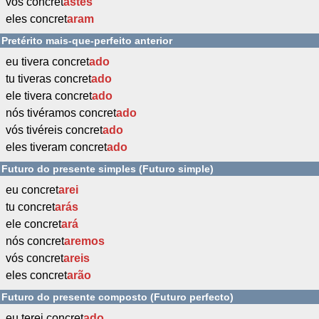
vós concret
astes
eles concret
aram
Pretérito mais-que-perfeito anterior
eu tivera concret
ado
tu tiveras concret
ado
ele tivera concret
ado
nós tivéramos concret
ado
vós tivéreis concret
ado
eles tiveram concret
ado
Futuro do presente simples (Futuro simple)
eu concret
arei
tu concret
arás
ele concret
ará
nós concret
aremos
vós concret
areis
eles concret
arão
Futuro do presente composto (Futuro perfecto)
eu terei concret
ado