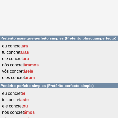
Pretérito mais-que-perfeito simples (Pretérito pluscuamperfecto)
eu concret
ara
tu concret
aras
ele concret
ara
nós concret
áramos
vós concret
áreis
eles concret
aram
Pretérito perfeito simples (Pretérito perfecto simple)
eu concret
ei
tu concret
aste
ele concret
ou
nós concret
ámos