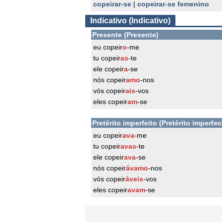
copeirar-se
|
copeirar-se femenino
Indicativo (Indicativo)
Presente (Presente)
eu copeir
o
-me
tu copeir
as
-te
ele copeir
a
-se
nós copeir
amo
-nos
vós copeir
ais
-vos
eles copeir
am
-se
Pretérito imperfeito (Pretérito imperfec
eu copeir
ava
-me
tu copeir
avas
-te
ele copeir
ava
-se
nós copeir
ávamo
-nos
vós copeir
áveis
-vos
eles copeir
avam
-se