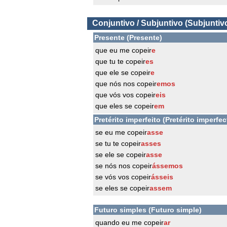
Conjuntivo / Subjuntivo (Subjuntiv
Presente (Presente)
que eu me copeir
e
que tu te copeir
es
que ele se copeir
e
que nós nos copeir
emos
que vós vos copeir
eis
que eles se copeir
em
Pretérito imperfeito (Pretérito imperfec
se eu me copeir
asse
se tu te copeir
asses
se ele se copeir
asse
se nós nos copeir
ássemos
se vós vos copeir
ásseis
se eles se copeir
assem
Futuro simples (Futuro simple)
quando eu me copeir
ar