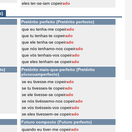
eles ter-se-iam copeir
ado
o)
Pretérito perfeito (Pretérito perfecto)
que eu tenha-me copeir
ado
que tu tenhas-te copeir
ado
que ele tenha-se copeir
ado
que nós tenhamo-nos copeir
ado
que vós tenhais-vos copeir
ado
que eles tenham-se copeir
ado
to)
Pretérito mais-que-perfeito (Pretérito
pluscuamperfecto)
se eu tivesse-me copeir
ado
se tu tivesses-te copeir
ado
se ele tivesse-se copeir
ado
se nós tivéssemo-nos copeir
ado
se vós tivésseis-vos copeir
ado
se eles tivessem-se copeir
ado
Futuro composto (Futuro perfecto)
quando eu tiver-me copeir
ado