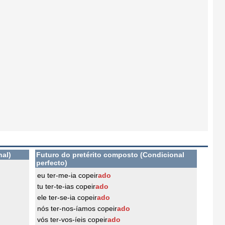
nal)
Futuro do pretérito composto (Condicional
perfecto)
eu ter-me-ia copeir
ado
tu ter-te-ias copeir
ado
ele ter-se-ia copeir
ado
nós ter-nos-íamos copeir
ado
vós ter-vos-íeis copeir
ado