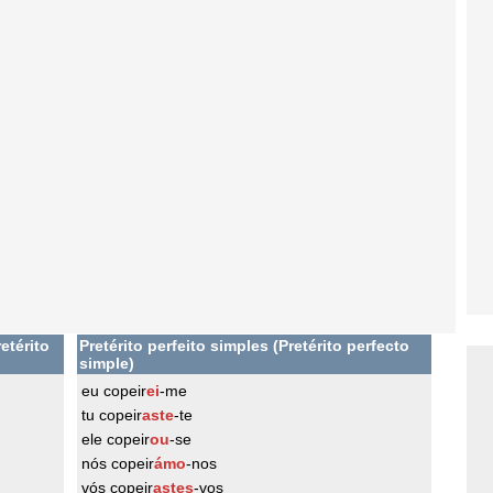
etérito
Pretérito perfeito simples (Pretérito perfecto
simple)
eu copeir
ei
-me
tu copeir
aste
-te
ele copeir
ou
-se
nós copeir
ámo
-nos
vós copeir
astes
-vos