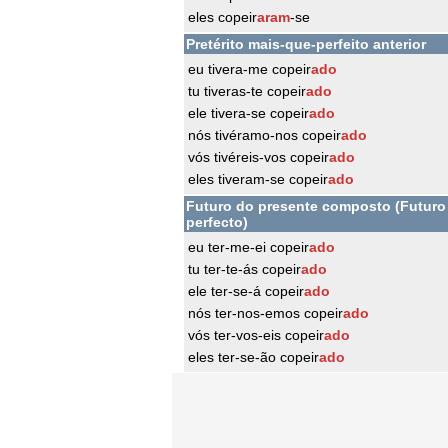
eles copeir
aram
-se
Pretérito mais-que-perfeito anterior
eu tivera-me copeir
ado
tu tiveras-te copeir
ado
ele tivera-se copeir
ado
nós tivéramo-nos copeir
ado
vós tivéreis-vos copeir
ado
eles tiveram-se copeir
ado
Futuro do presente composto (Futuro
perfecto)
eu ter-me-ei copeir
ado
tu ter-te-ás copeir
ado
ele ter-se-á copeir
ado
nós ter-nos-emos copeir
ado
vós ter-vos-eis copeir
ado
eles ter-se-ão copeir
ado