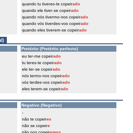
quando tu tiveres-te copeir
ado
quando ele tiver-se copeir
ado
quando nós tivermo-nos copeir
ado
quando vós tiverdes-vos copeir
ado
quando eles tiverem-se copeir
ado
l)
Pretérito (Pretérito perfecto)
eu ter-me copeir
ado
tu teres-te copeir
ado
ele ter-se copeir
ado
nós termo-nos copeir
ado
vós terdes-vos copeir
ado
eles terem-se copeir
ado
Negativo (Negativo)
-
não te copeir
es
não se copeir
e
não nos copeir
emos