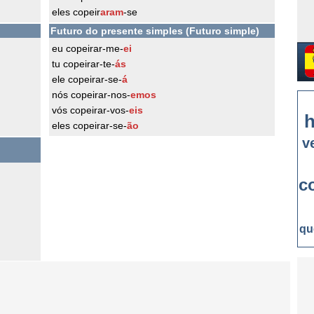
eles copeir
aram
-se
Futuro do presente simples (Futuro simple)
eu copeirar-me-
ei
tu copeirar-te-
ás
ele copeirar-se-
á
nós copeirar-nos-
emos
vós copeirar-vos-
eis
h
eles copeirar-se-
ão
v
c
qu