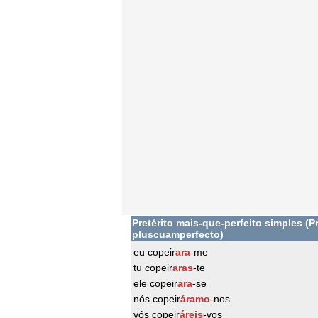
Pretérito mais-que-perfeito simples (Pr
pluscuamperfecto)
eu copeir
ara
-me
tu copeir
aras
-te
ele copeir
ara
-se
nós copeir
áramo
-nos
vós copeir
áreis
-vos