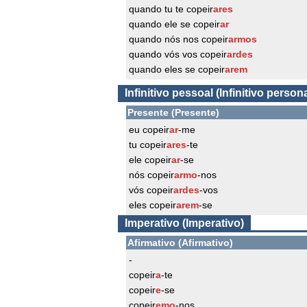
quando tu te copeir
ares
quando ele se copeir
ar
quando nós nos copeir
armos
quando vós vos copeir
ardes
quando eles se copeir
arem
Infinitivo pessoal (Infinitivo persona
Presente (Presente)
eu copeir
ar
-me
tu copeir
ares
-te
ele copeir
ar
-se
nós copeir
armo
-nos
vós copeir
ardes
-vos
eles copeir
arem
-se
Imperativo (Imperativo)
Afirmativo (Afirmativo)
-
copeir
a
-te
copeir
e
-se
copeir
emo
-nos