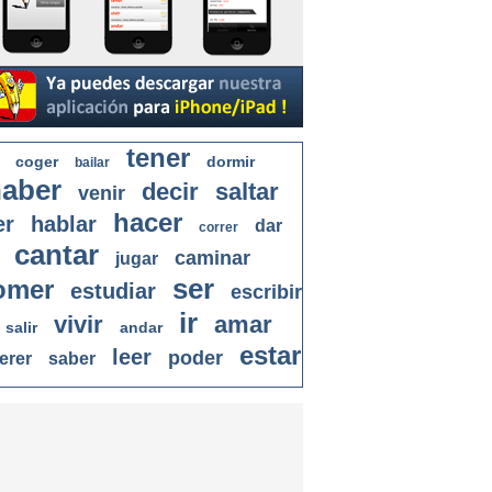
tener
coger
dormir
bailar
aber
decir
saltar
venir
hacer
er
hablar
dar
correr
cantar
caminar
jugar
ser
omer
estudiar
escribir
ir
vivir
amar
salir
andar
estar
leer
poder
erer
saber