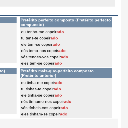
Pretérito perfeito composto (Pretérito perfecto
compuesto)
eu tenho-me copeir
ado
tu tens-te copeir
ado
ele tem-se copeir
ado
nós temo-nos copeir
ado
vós tendes-vos copeir
ado
eles têm-se copeir
ado
to)
Pretérito mais-que-perfeito composto
(Pretérito anterior)
eu tinha-me copeir
ado
tu tinhas-te copeir
ado
ele tinha-se copeir
ado
nós tínhamo-nos copeir
ado
vós tínheis-vos copeir
ado
eles tinham-se copeir
ado