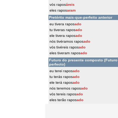
vós rapos
áreis
eles rapos
aram
Pretérito mais-que-perfeito anterior
eu tivera rapos
ado
tu tiveras rapos
ado
ele tivera rapos
ado
nós tivéramos rapos
ado
vós tivéreis rapos
ado
eles tiveram rapos
ado
Futuro do presente composto (Futuro
perfecto)
eu terei rapos
ado
tu terás rapos
ado
ele terá rapos
ado
nós teremos rapos
ado
vós tereis rapos
ado
eles terão rapos
ado