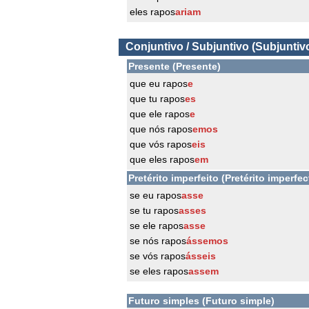
eles rapos
ariam
Conjuntivo / Subjuntivo (Subjuntiv
Presente (Presente)
que eu rapos
e
que tu rapos
es
que ele rapos
e
que nós rapos
emos
que vós rapos
eis
que eles rapos
em
Pretérito imperfeito (Pretérito imperfec
se eu rapos
asse
se tu rapos
asses
se ele rapos
asse
se nós rapos
ássemos
se vós rapos
ásseis
se eles rapos
assem
Futuro simples (Futuro simple)