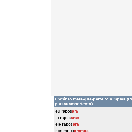
Pretérito mais-que-perfeito simples (Pr
pluscuamperfecto)
eu rapos
ara
tu rapos
aras
ele rapos
ara
nós rapos
áramos