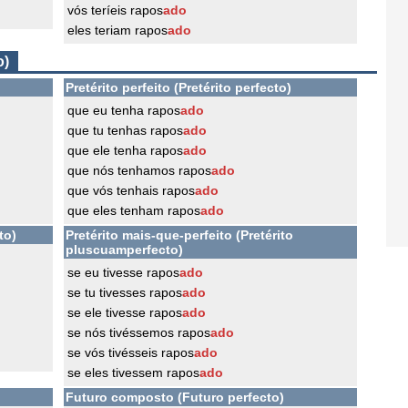
vós teríeis rapos
ado
eles teriam rapos
ado
o)
Pretérito perfeito (Pretérito perfecto)
que eu tenha rapos
ado
que tu tenhas rapos
ado
que ele tenha rapos
ado
que nós tenhamos rapos
ado
que vós tenhais rapos
ado
que eles tenham rapos
ado
to)
Pretérito mais-que-perfeito (Pretérito
pluscuamperfecto)
se eu tivesse rapos
ado
se tu tivesses rapos
ado
se ele tivesse rapos
ado
se nós tivéssemos rapos
ado
se vós tivésseis rapos
ado
se eles tivessem rapos
ado
Futuro composto (Futuro perfecto)