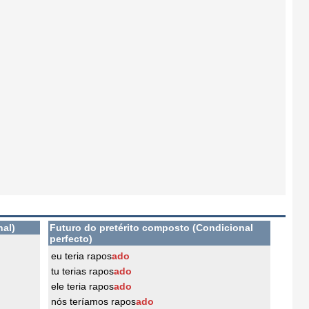
nal)
Futuro do pretérito composto (Condicional
perfecto)
eu teria rapos
ado
tu terias rapos
ado
ele teria rapos
ado
nós teríamos rapos
ado