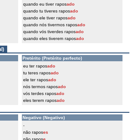
quando eu tiver rapos
ado
quando tu tiveres rapos
ado
quando ele tiver rapos
ado
quando nós tivermos rapos
ado
quando vós tiverdes rapos
ado
quando eles tiverem rapos
ado
l)
Pretérito (Pretérito perfecto)
eu ter rapos
ado
tu teres rapos
ado
ele ter rapos
ado
nós termos rapos
ado
vós terdes rapos
ado
eles terem rapos
ado
Negativo (Negativo)
-
não rapos
es
não rapos
e