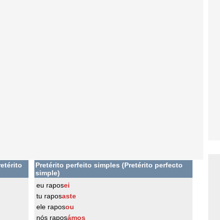
etérito
Pretérito perfeito simples (Pretérito perfecto
simple)
eu rapos
ei
tu rapos
aste
ele rapos
ou
nós rapos
ámos