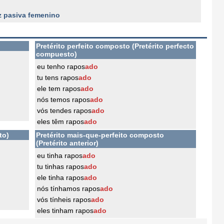
z pasiva femenino
Pretérito perfeito composto (Pretérito perfecto
compuesto)
eu tenho rapos
ado
tu tens rapos
ado
ele tem rapos
ado
nós temos rapos
ado
vós tendes rapos
ado
eles têm rapos
ado
to)
Pretérito mais-que-perfeito composto
(Pretérito anterior)
eu tinha rapos
ado
tu tinhas rapos
ado
ele tinha rapos
ado
nós tínhamos rapos
ado
vós tínheis rapos
ado
eles tinham rapos
ado