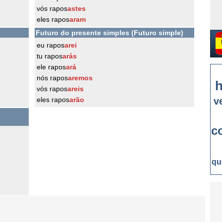
vós rapos
astes
eles rapos
aram
Futuro do presente simples (Futuro simple)
eu rapos
arei
tu rapos
arás
ele rapos
ará
nós rapos
aremos
h
vós rapos
areis
eles rapos
arão
v
c
qu