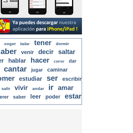
tener
coger
dormir
bailar
aber
decir
saltar
venir
hacer
er
hablar
dar
correr
cantar
caminar
jugar
ser
omer
estudiar
escribir
ir
vivir
amar
salir
andar
estar
leer
poder
erer
saber