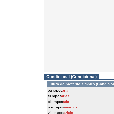
Condicional (Condicional)
Futuro do pretérito simples (Condicio
eu rapos
aria
tu rapos
arias
ele rapos
aria
nós rapos
aríamos
vós rapos
aríeis