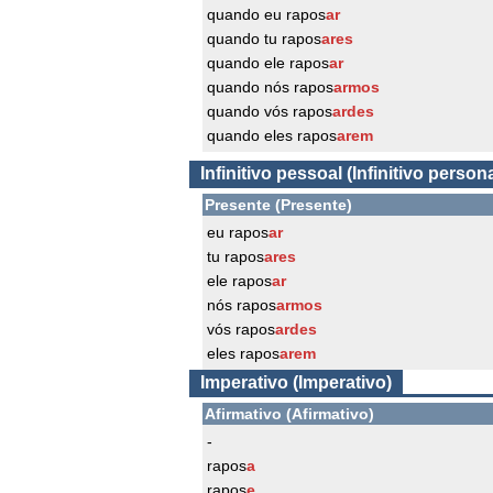
quando eu rapos
ar
quando tu rapos
ares
quando ele rapos
ar
quando nós rapos
armos
quando vós rapos
ardes
quando eles rapos
arem
Infinitivo pessoal (Infinitivo persona
Presente (Presente)
eu rapos
ar
tu rapos
ares
ele rapos
ar
nós rapos
armos
vós rapos
ardes
eles rapos
arem
Imperativo (Imperativo)
Afirmativo (Afirmativo)
-
rapos
a
rapos
e