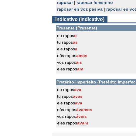
raposar
|
raposar femenino
raposar en voz pasiva
|
raposar en vo
Indicativo (Indicativo)
Presente (Presente)
eu rapos
o
tu rapos
as
ele rapos
a
nós rapos
amos
vós rapos
ais
eles rapos
am
Pretérito imperfeito (Pretérito imperfec
eu rapos
ava
tu rapos
avas
ele rapos
ava
nós rapos
ávamos
vós rapos
áveis
eles rapos
avam