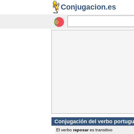
Conjugacion.es
Conjugación del verbo portug
El verbo
raposar
es transitivo