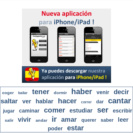
haber
tener
decir
venir
coger
dormir
bailar
cantar
hacer
saltar
ver
hablar
dar
correr
ser
comer
estudiar
caminar
escribir
jugar
ir
vivir
amar
leer
querer
saber
salir
andar
estar
poder