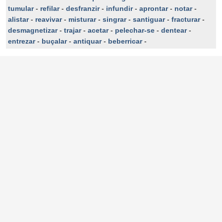
tumular
-
refilar
-
desfranzir
-
infundir
-
aprontar
-
notar
-
alistar
-
reavivar
-
misturar
-
singrar
-
santiguar
-
fracturar
-
desmagnetizar
-
trajar
-
acetar
-
pelechar-se
-
dentear
-
entrezar
-
buçalar
-
antiquar
-
beberricar
-