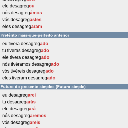
ele desagreg
ou
nós desagreg
ámos
vós desagreg
astes
eles desagreg
aram
Pretérito mais-que-perfeito anterior
eu tivera desagreg
ado
tu tiveras desagreg
ado
ele tivera desagreg
ado
nós tivéramos desagreg
ado
vós tivéreis desagreg
ado
eles tiveram desagreg
ado
Futuro do presente simples (Futuro simple)
eu desagreg
arei
tu desagreg
arás
ele desagreg
ará
nós desagreg
aremos
vós desagreg
areis