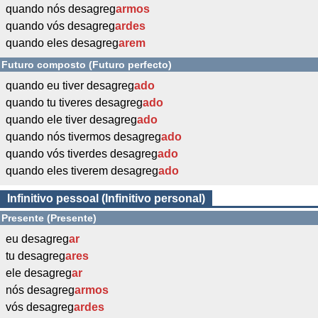
quando nós desagreg
armos
quando vós desagreg
ardes
quando eles desagreg
arem
Futuro composto (Futuro perfecto)
quando eu tiver desagreg
ado
quando tu tiveres desagreg
ado
quando ele tiver desagreg
ado
quando nós tivermos desagreg
ado
quando vós tiverdes desagreg
ado
quando eles tiverem desagreg
ado
Infinitivo pessoal (Infinitivo personal)
Presente (Presente)
eu desagreg
ar
tu desagreg
ares
ele desagreg
ar
nós desagreg
armos
vós desagreg
ardes