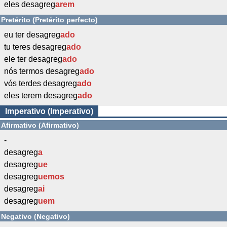
eles desagreg
arem
Pretérito (Pretérito perfecto)
eu ter desagreg
ado
tu teres desagreg
ado
ele ter desagreg
ado
nós termos desagreg
ado
vós terdes desagreg
ado
eles terem desagreg
ado
Imperativo (Imperativo)
Afirmativo (Afirmativo)
-
desagreg
a
desagreg
ue
desagreg
uemos
desagreg
ai
desagreg
uem
Negativo (Negativo)