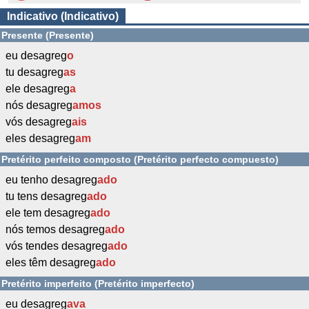
Indicativo (Indicativo)
Presente (Presente)
eu desagreg
o
tu desagreg
as
ele desagreg
a
nós desagreg
amos
vós desagreg
ais
eles desagreg
am
Pretérito perfeito composto (Pretérito perfecto compuesto)
eu tenho desagreg
ado
tu tens desagreg
ado
ele tem desagreg
ado
nós temos desagreg
ado
vós tendes desagreg
ado
eles têm desagreg
ado
Pretérito imperfeito (Pretérito imperfecto)
eu desagreg
ava