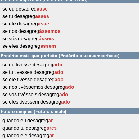
se eu desagreg
asse
se tu desagreg
asses
se ele desagreg
asse
se nós desagreg
ássemos
se vós desagreg
ásseis
se eles desagreg
assem
Pretérito mais-que-perfeito (Pretérito pluscuamperfecto)
se eu tivesse desagreg
ado
se tu tivesses desagreg
ado
se ele tivesse desagreg
ado
se nós tivéssemos desagreg
ado
se vós tivésseis desagreg
ado
se eles tivessem desagreg
ado
Futuro simples (Futuro simple)
quando eu desagreg
ar
quando tu desagreg
ares
quando ele desagreg
ar