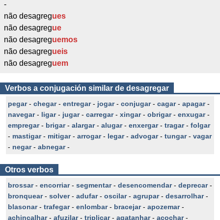
-
não desagreg
ues
não desagreg
ue
não desagreg
uemos
não desagreg
ueis
não desagreg
uem
Verbos a conjugación similar de desagregar
pegar
-
chegar
-
entregar
-
jogar
-
conjugar
-
cagar
-
apagar
-
navegar
-
ligar
-
jugar
-
carregar
-
xingar
-
obrigar
-
enxugar
-
empregar
-
brigar
-
alargar
-
alugar
-
enxergar
-
tragar
-
folgar
-
mastigar
-
mitigar
-
arrogar
-
legar
-
advogar
-
tungar
-
vagar
-
negar
-
abnegar
-
Otros verbos
brossar
-
encorriar
-
segmentar
-
desencomendar
-
deprecar
-
bronquear
-
solver
-
adufar
-
oscilar
-
agrupar
-
desarrolhar
-
blasonar
-
trafegar
-
enlombar
-
bracejar
-
apozemar
-
achincalhar
-
afuzilar
-
triplicar
-
agatanhar
-
acochar
-