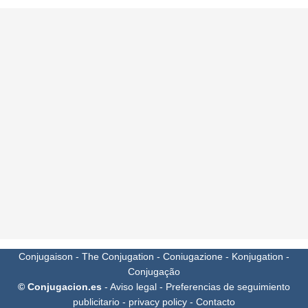
Conjugaison
-
The Conjugation
-
Coniugazione
-
Konjugation
-
Conjugação
© Conjugacion.es
-
Aviso legal
-
Preferencias de seguimiento
publicitario
-
privacy policy
-
Contacto