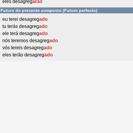
eles desagreg
arão
Futuro do presente composto (Futuro perfecto)
eu terei desagreg
ado
tu terás desagreg
ado
ele terá desagreg
ado
nós teremos desagreg
ado
vós tereis desagreg
ado
eles terão desagreg
ado