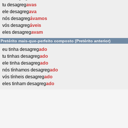
tu desagreg
avas
ele desagreg
ava
nós desagreg
ávamos
vós desagreg
áveis
eles desagreg
avam
Pretérito mais-que-perfeito composto (Pretérito anterior)
eu tinha desagreg
ado
tu tinhas desagreg
ado
ele tinha desagreg
ado
nós tínhamos desagreg
ado
vós tínheis desagreg
ado
eles tinham desagreg
ado