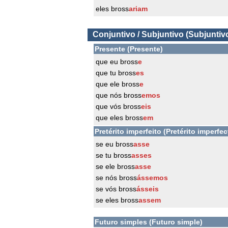
eles bross
ariam
Conjuntivo / Subjuntivo (Subjuntiv
Presente (Presente)
que eu bross
e
que tu bross
es
que ele bross
e
que nós bross
emos
que vós bross
eis
que eles bross
em
Pretérito imperfeito (Pretérito imperfec
se eu bross
asse
se tu bross
asses
se ele bross
asse
se nós bross
ássemos
se vós bross
ásseis
se eles bross
assem
Futuro simples (Futuro simple)