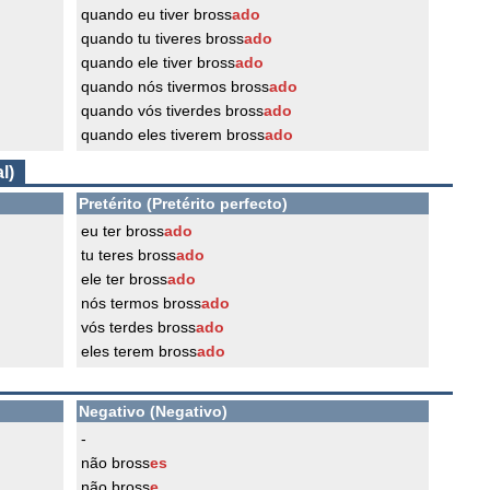
quando eu tiver bross
ado
quando tu tiveres bross
ado
quando ele tiver bross
ado
quando nós tivermos bross
ado
quando vós tiverdes bross
ado
quando eles tiverem bross
ado
l)
Pretérito (Pretérito perfecto)
eu ter bross
ado
tu teres bross
ado
ele ter bross
ado
nós termos bross
ado
vós terdes bross
ado
eles terem bross
ado
Negativo (Negativo)
-
não bross
es
não bross
e