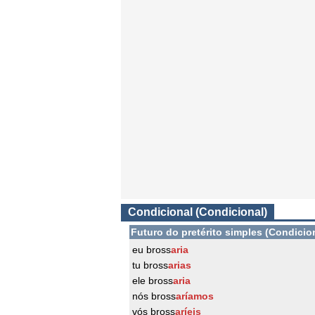
Condicional (Condicional)
Futuro do pretérito simples (Condicio
eu bross
aria
tu bross
arias
ele bross
aria
nós bross
aríamos
vós bross
aríeis