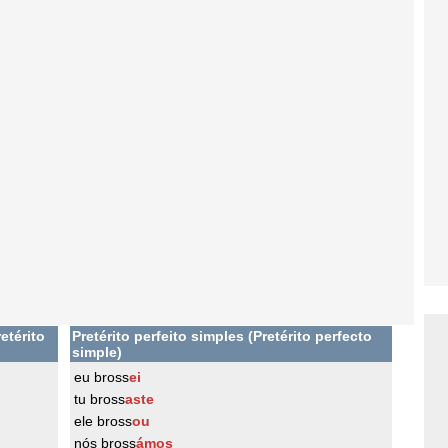
etérito
Pretérito perfeito simples (Pretérito perfecto
simple)
eu bross
ei
tu bross
aste
ele bross
ou
nós bross
ámos