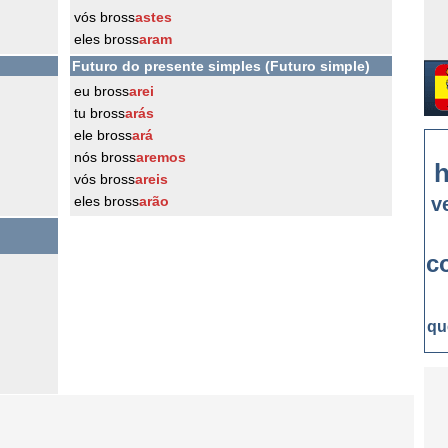
vós bross
astes
eles bross
aram
Futuro do presente simples (Futuro simple)
eu bross
arei
tu bross
arás
ele bross
ará
nós bross
aremos
h
vós bross
areis
eles bross
arão
v
c
qu