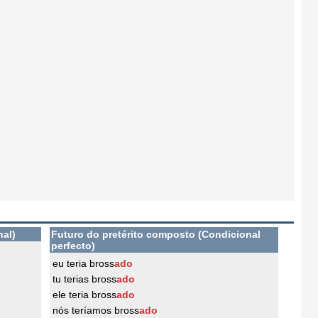
nal)
Futuro do pretérito composto (Condicional
perfecto)
eu teria bross
ado
tu terias bross
ado
ele teria bross
ado
nós teríamos bross
ado