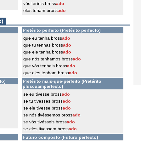
vós teríeis bross
ado
eles teriam bross
ado
o)
Pretérito perfeito (Pretérito perfecto)
que eu tenha bross
ado
que tu tenhas bross
ado
que ele tenha bross
ado
que nós tenhamos bross
ado
que vós tenhais bross
ado
que eles tenham bross
ado
to)
Pretérito mais-que-perfeito (Pretérito
pluscuamperfecto)
se eu tivesse bross
ado
se tu tivesses bross
ado
se ele tivesse bross
ado
se nós tivéssemos bross
ado
se vós tivésseis bross
ado
se eles tivessem bross
ado
Futuro composto (Futuro perfecto)