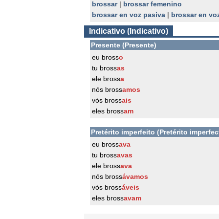
brossar
|
brossar femenino
brossar en voz pasiva
|
brossar en vo
Indicativo (Indicativo)
Presente (Presente)
eu bross
o
tu bross
as
ele bross
a
nós bross
amos
vós bross
ais
eles bross
am
Pretérito imperfeito (Pretérito imperfec
eu bross
ava
tu bross
avas
ele bross
ava
nós bross
ávamos
vós bross
áveis
eles bross
avam