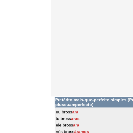
Pretérito mais-que-perfeito simples (Pr
pluscuamperfecto)
eu bross
ara
tu bross
aras
ele bross
ara
nós bross
áramos