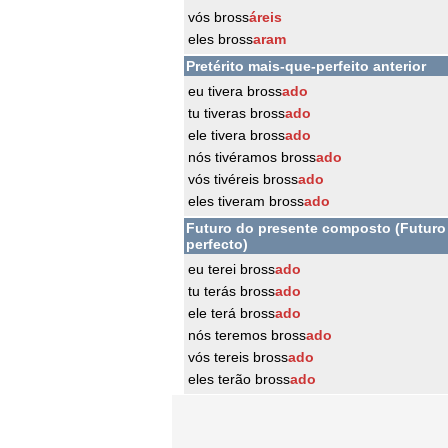
vós bross
áreis
eles bross
aram
Pretérito mais-que-perfeito anterior
eu tivera bross
ado
tu tiveras bross
ado
ele tivera bross
ado
nós tivéramos bross
ado
vós tivéreis bross
ado
eles tiveram bross
ado
Futuro do presente composto (Futuro
perfecto)
eu terei bross
ado
tu terás bross
ado
ele terá bross
ado
nós teremos bross
ado
vós tereis bross
ado
eles terão bross
ado