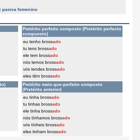
z pasiva femenino
Pretérito perfeito composto (Pretérito perfecto
compuesto)
eu tenho bross
ado
tu tens bross
ado
ele tem bross
ado
nós temos bross
ado
vós tendes bross
ado
eles têm bross
ado
to)
Pretérito mais-que-perfeito composto
(Pretérito anterior)
eu tinha bross
ado
tu tinhas bross
ado
ele tinha bross
ado
nós tínhamos bross
ado
vós tínheis bross
ado
eles tinham bross
ado