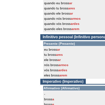
quando eu bross
ar
quando tu bross
ares
quando ele bross
ar
quando nós bross
armos
quando vós bross
ardes
quando eles bross
arem
Infinitivo pessoal (Infinitivo persona
Presente (Presente)
eu bross
ar
tu bross
ares
ele bross
ar
nós bross
armos
vós bross
ardes
eles bross
arem
Imperativo (Imperativo)
Afirmativo (Afirmativo)
-
bross
a
bross
e