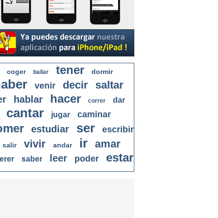
tener
coger
dormir
bailar
aber
decir
saltar
venir
hacer
er
hablar
dar
correr
cantar
caminar
jugar
ser
omer
estudiar
escribir
ir
vivir
amar
salir
andar
estar
leer
poder
erer
saber