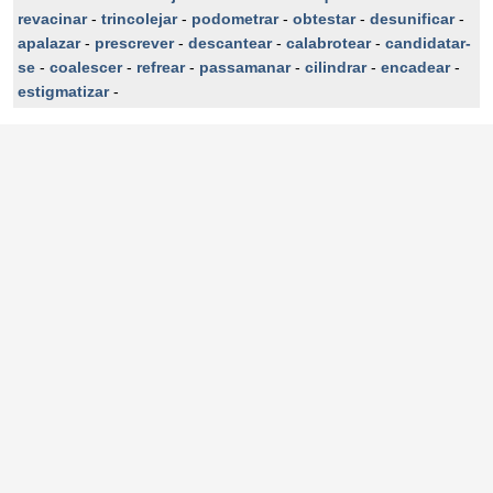
revacinar
-
trincolejar
-
podometrar
-
obtestar
-
desunificar
-
apalazar
-
prescrever
-
descantear
-
calabrotear
-
candidatar-
se
-
coalescer
-
refrear
-
passamanar
-
cilindrar
-
encadear
-
estigmatizar
-