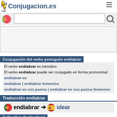
Conjugacion.es
Conjugación del verbo portugués endiabrar
El verbo
endiabrar
es transitivo
El verbo
endiabrar
puede ser conjugado en forma pronominal :
endiabrar-se
endiabrar
|
endiabrar femenino
endiabrar en voz pasiva
|
endiabrar en voz pasiva femenino
Traducción
endiabrar
endiabrar ➔
idear