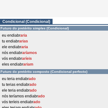
Condicional (Condicional)
Futuro do pretérito simples (Condicional)
eu endiabr
aria
tu endiabr
arias
ele endiabr
aria
nós endiabr
aríamos
vós endiabr
aríeis
eles endiabr
ariam
Futuro do pretérito composto (Condicional perfecto)
eu teria endiabr
ado
tu terias endiabr
ado
ele teria endiabr
ado
nós teríamos endiabr
ado
vós teríeis endiabr
ado
eles teriam endiabr
ado