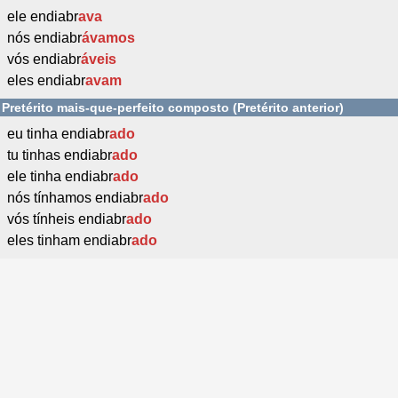
ele endiabr
ava
nós endiabr
ávamos
vós endiabr
áveis
eles endiabr
avam
Pretérito mais-que-perfeito composto (Pretérito anterior)
eu tinha endiabr
ado
tu tinhas endiabr
ado
ele tinha endiabr
ado
nós tínhamos endiabr
ado
vós tínheis endiabr
ado
eles tinham endiabr
ado