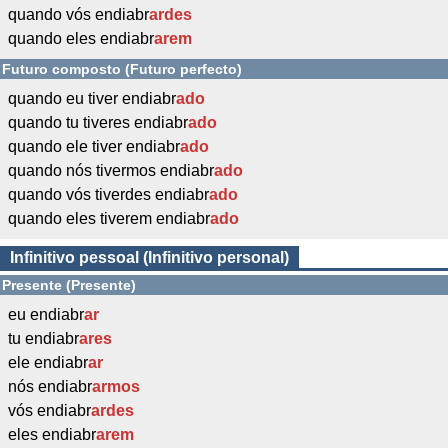
quando vós endiabr
ardes
quando eles endiabr
arem
Futuro composto (Futuro perfecto)
quando eu tiver endiabr
ado
quando tu tiveres endiabr
ado
quando ele tiver endiabr
ado
quando nós tivermos endiabr
ado
quando vós tiverdes endiabr
ado
quando eles tiverem endiabr
ado
Infinitivo pessoal (Infinitivo personal)
Presente (Presente)
eu endiabr
ar
tu endiabr
ares
ele endiabr
ar
nós endiabr
armos
vós endiabr
ardes
eles endiabr
arem