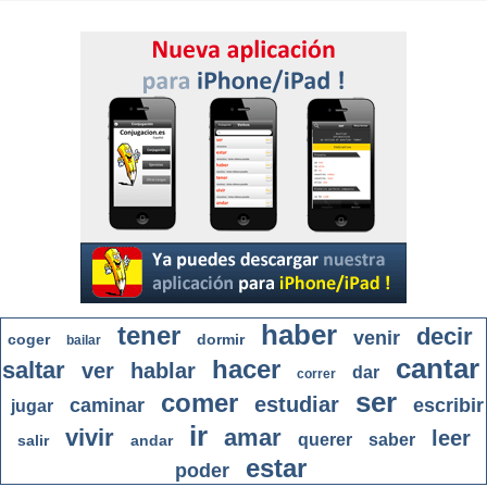
haber
tener
decir
venir
coger
dormir
bailar
cantar
hacer
saltar
ver
hablar
dar
correr
ser
comer
estudiar
caminar
escribir
jugar
ir
vivir
amar
leer
querer
saber
salir
andar
estar
poder