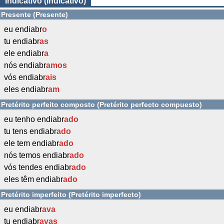
Indicativo (Indicativo)
Presente (Presente)
eu endiabr
o
tu endiabr
as
ele endiabr
a
nós endiabr
amos
vós endiabr
ais
eles endiabr
am
Pretérito perfeito composto (Pretérito perfecto compuesto)
eu tenho endiabr
ado
tu tens endiabr
ado
ele tem endiabr
ado
nós temos endiabr
ado
vós tendes endiabr
ado
eles têm endiabr
ado
Pretérito imperfeito (Pretérito imperfecto)
eu endiabr
ava
tu endiabr
avas