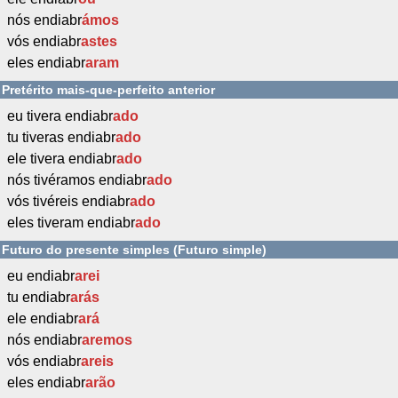
nós endiabr
ámos
vós endiabr
astes
eles endiabr
aram
Pretérito mais-que-perfeito anterior
eu tivera endiabr
ado
tu tiveras endiabr
ado
ele tivera endiabr
ado
nós tivéramos endiabr
ado
vós tivéreis endiabr
ado
eles tiveram endiabr
ado
Futuro do presente simples (Futuro simple)
eu endiabr
arei
tu endiabr
arás
ele endiabr
ará
nós endiabr
aremos
vós endiabr
areis
eles endiabr
arão