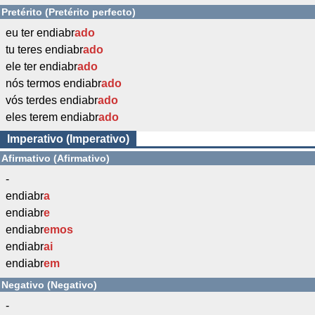
Pretérito (Pretérito perfecto)
eu ter endiabr
ado
tu teres endiabr
ado
ele ter endiabr
ado
nós termos endiabr
ado
vós terdes endiabr
ado
eles terem endiabr
ado
Imperativo (Imperativo)
Afirmativo (Afirmativo)
-
endiabr
a
endiabr
e
endiabr
emos
endiabr
ai
endiabr
em
Negativo (Negativo)
-