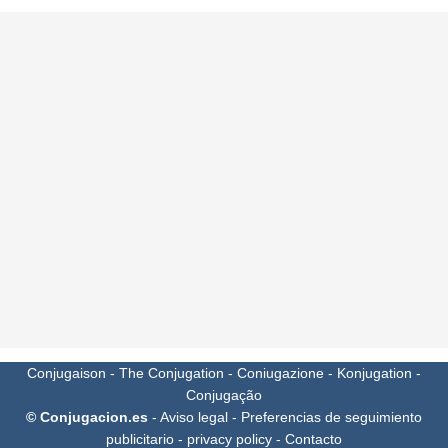
Conjugaison
-
The Conjugation
-
Coniugazione
-
Konjugation
-
Conjugação
© Conjugacion.es
-
Aviso legal
-
Preferencias de seguimiento
publicitario
-
privacy policy
-
Contacto