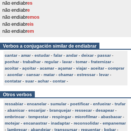
não endiabr
es
não endiabr
e
não endiabr
emos
não endiabr
eis
não endiabr
em
Verbos a conjugación similar de endiabrar
cantar
-
amar
-
estudar
-
falar
-
andar
-
deixar
-
passar
-
ponhar
-
trabalhar
-
regular
-
lavar
-
tomar
-
fraternizar
-
acoitar
-
açoitar
-
acamar
-
açamar
-
viajar
-
aceitar
-
comprar
-
acordar
-
cansar
-
matar
-
chamar
-
estressar
-
levar
-
contatar
-
suar
-
achar
-
contar
-
Otros verbos
ressabiar
-
encanelar
-
sumular
-
poetificar
-
enfueirar
-
trufar
-
abanicar
-
encarijar
-
branquejar
-
ressecar
-
desapear
-
embrincar
-
tempestar
-
respingar
-
microfilmar
-
abasbacar
-
motejar
-
encanastrar
-
inadaptar
-
reconsolidar
-
empanemar
-
lambrecar
-
abandejar
-
transcursar
-
requentar
-
bobar
-