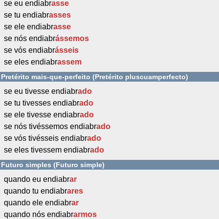
se eu endiabr
asse
se tu endiabr
asses
se ele endiabr
asse
se nós endiabr
ássemos
se vós endiabr
ásseis
se eles endiabr
assem
Pretérito mais-que-perfeito (Pretérito pluscuamperfecto)
se eu tivesse endiabr
ado
se tu tivesses endiabr
ado
se ele tivesse endiabr
ado
se nós tivéssemos endiabr
ado
se vós tivésseis endiabr
ado
se eles tivessem endiabr
ado
Futuro simples (Futuro simple)
quando eu endiabr
ar
quando tu endiabr
ares
quando ele endiabr
ar
quando nós endiabr
armos