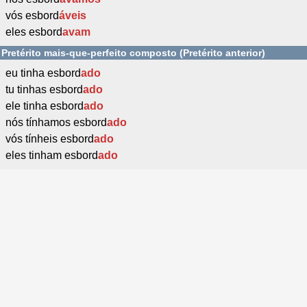
vós esbord
áveis
eles esbord
avam
Pretérito mais-que-perfeito composto (Pretérito anterior)
eu tinha esbord
ado
tu tinhas esbord
ado
ele tinha esbord
ado
nós tínhamos esbord
ado
vós tínheis esbord
ado
eles tinham esbord
ado