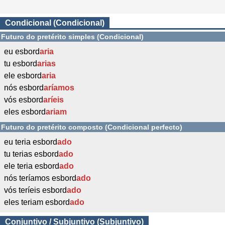
Condicional (Condicional)
Futuro do pretérito simples (Condicional)
eu esbord
aria
tu esbord
arias
ele esbord
aria
nós esbord
aríamos
vós esbord
aríeis
eles esbord
ariam
Futuro do pretérito composto (Condicional perfecto)
eu teria esbord
ado
tu terias esbord
ado
ele teria esbord
ado
nós teríamos esbord
ado
vós teríeis esbord
ado
eles teriam esbord
ado
Conjuntivo / Subjuntivo (Subjuntivo)