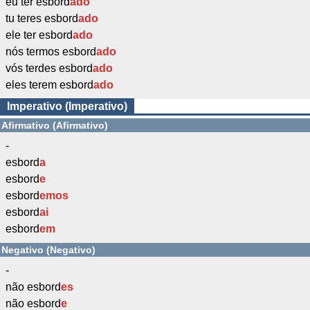
eu ter esbord
ado
tu teres esbord
ado
ele ter esbord
ado
nós termos esbord
ado
vós terdes esbord
ado
eles terem esbord
ado
Imperativo (Imperativo)
Afirmativo (Afirmativo)
-
esbord
a
esbord
e
esbord
emos
esbord
ai
esbord
em
Negativo (Negativo)
-
não esbord
es
não esbord
e