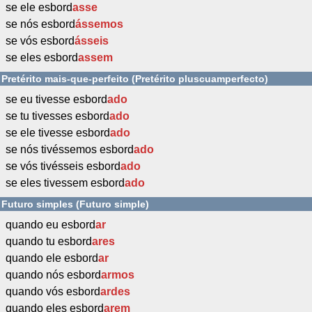
se ele esbord
asse
se nós esbord
ássemos
se vós esbord
ásseis
se eles esbord
assem
Pretérito mais-que-perfeito (Pretérito pluscuamperfecto)
se eu tivesse esbord
ado
se tu tivesses esbord
ado
se ele tivesse esbord
ado
se nós tivéssemos esbord
ado
se vós tivésseis esbord
ado
se eles tivessem esbord
ado
Futuro simples (Futuro simple)
quando eu esbord
ar
quando tu esbord
ares
quando ele esbord
ar
quando nós esbord
armos
quando vós esbord
ardes
quando eles esbord
arem