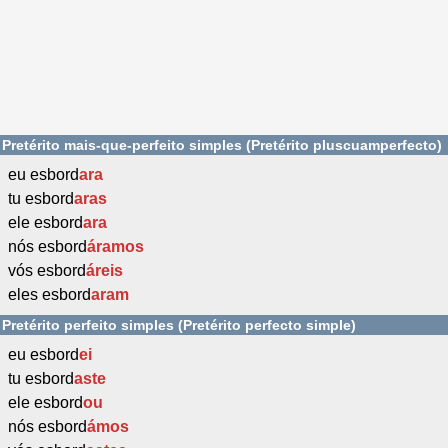
Pretérito mais-que-perfeito simples (Pretérito pluscuamperfecto)
eu esbord
ara
tu esbord
aras
ele esbord
ara
nós esbord
áramos
vós esbord
áreis
eles esbord
aram
Pretérito perfeito simples (Pretérito perfecto simple)
eu esbord
ei
tu esbord
aste
ele esbord
ou
nós esbord
ámos