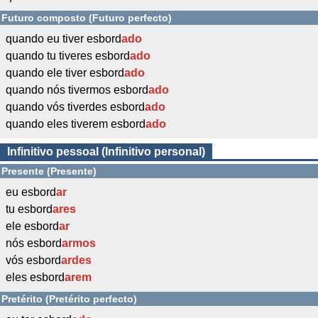
Futuro composto (Futuro perfecto)
quando eu tiver esbord
ado
quando tu tiveres esbord
ado
quando ele tiver esbord
ado
quando nós tivermos esbord
ado
quando vós tiverdes esbord
ado
quando eles tiverem esbord
ado
Infinitivo pessoal (Infinitivo personal)
Presente (Presente)
eu esbord
ar
tu esbord
ares
ele esbord
ar
nós esbord
armos
vós esbord
ardes
eles esbord
arem
Pretérito (Pretérito perfecto)