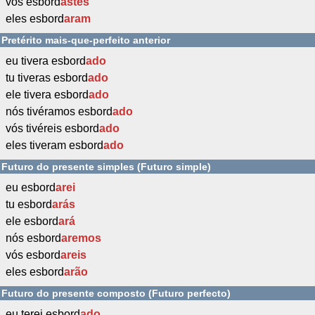
vós esbord
astes
eles esbord
aram
Pretérito mais-que-perfeito anterior
eu tivera esbord
ado
tu tiveras esbord
ado
ele tivera esbord
ado
nós tivéramos esbord
ado
vós tivéreis esbord
ado
eles tiveram esbord
ado
Futuro do presente simples (Futuro simple)
eu esbord
arei
tu esbord
arás
ele esbord
ará
nós esbord
aremos
vós esbord
areis
eles esbord
arão
Futuro do presente composto (Futuro perfecto)
eu terei esbord
ado