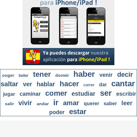
haber
tener
decir
venir
coger
dormir
bailar
cantar
hacer
saltar
ver
hablar
dar
correr
ser
comer
estudiar
caminar
escribir
jugar
ir
vivir
amar
leer
querer
saber
salir
andar
estar
poder