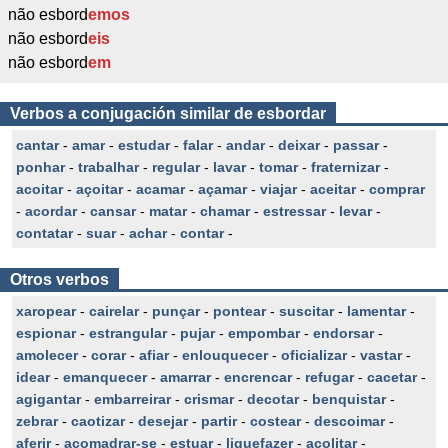
não esbord
emos
não esbord
eis
não esbord
em
Verbos a conjugación similar de esbordar
cantar
-
amar
-
estudar
-
falar
-
andar
-
deixar
-
passar
-
ponhar
-
trabalhar
-
regular
-
lavar
-
tomar
-
fraternizar
-
acoitar
-
açoitar
-
acamar
-
açamar
-
viajar
-
aceitar
-
comprar
-
acordar
-
cansar
-
matar
-
chamar
-
estressar
-
levar
-
contatar
-
suar
-
achar
-
contar
-
Otros verbos
xaropear
-
cairelar
-
punçar
-
pontear
-
suscitar
-
lamentar
-
espionar
-
estrangular
-
pujar
-
empombar
-
endorsar
-
amolecer
-
corar
-
afiar
-
enlouquecer
-
oficializar
-
vastar
-
idear
-
emanquecer
-
amarrar
-
encrencar
-
refugar
-
cacetar
-
agigantar
-
embarreirar
-
crismar
-
decotar
-
benquistar
-
zebrar
-
caotizar
-
desejar
-
partir
-
costear
-
descoimar
-
aferir
-
acomadrar-se
-
estuar
-
liquefazer
-
acolitar
-