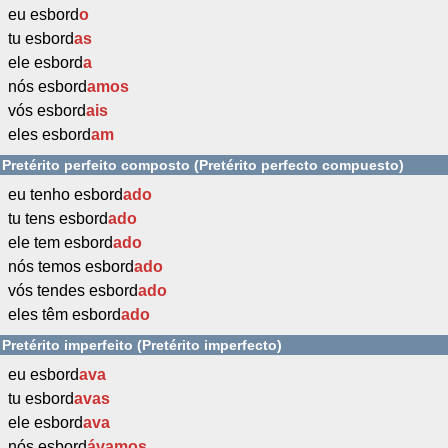
eu esbord
o
tu esbord
as
ele esbord
a
nós esbord
amos
vós esbord
ais
eles esbord
am
Pretérito perfeito composto (Pretérito perfecto compuesto)
eu tenho esbord
ado
tu tens esbord
ado
ele tem esbord
ado
nós temos esbord
ado
vós tendes esbord
ado
eles têm esbord
ado
Pretérito imperfeito (Pretérito imperfecto)
eu esbord
ava
tu esbord
avas
ele esbord
ava
nós esbord
ávamos