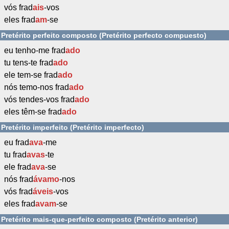
vós frad
ais
-vos
eles frad
am
-se
Pretérito perfeito composto (Pretérito perfecto compuesto)
eu tenho-me frad
ado
tu tens-te frad
ado
ele tem-se frad
ado
nós temo-nos frad
ado
vós tendes-vos frad
ado
eles têm-se frad
ado
Pretérito imperfeito (Pretérito imperfecto)
eu frad
ava
-me
tu frad
avas
-te
ele frad
ava
-se
nós frad
ávamo
-nos
vós frad
áveis
-vos
eles frad
avam
-se
Pretérito mais-que-perfeito composto (Pretérito anterior)