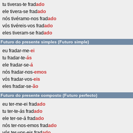
tu tiveras-te frad
ado
ele tivera-se frad
ado
nós tivéramo-nos frad
ado
vós tivéreis-vos frad
ado
eles tiveram-se frad
ado
Futuro do presente simples (Futuro simple)
eu fradar-me-
ei
tu fradar-te-
ás
ele fradar-se-
á
nós fradar-nos-
emos
vós fradar-vos-
eis
eles fradar-se-
ão
Futuro do presente composto (Futuro perfecto)
eu ter-me-ei frad
ado
tu ter-te-ás frad
ado
ele ter-se-á frad
ado
nós ter-nos-emos frad
ado
vós ter-vos-eis frad
ado