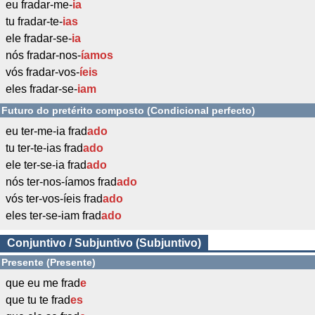
eu fradar-me-
ia
tu fradar-te-
ias
ele fradar-se-
ia
nós fradar-nos-
íamos
vós fradar-vos-
íeis
eles fradar-se-
iam
Futuro do pretérito composto (Condicional perfecto)
eu ter-me-ia frad
ado
tu ter-te-ias frad
ado
ele ter-se-ia frad
ado
nós ter-nos-íamos frad
ado
vós ter-vos-íeis frad
ado
eles ter-se-iam frad
ado
Conjuntivo / Subjuntivo (Subjuntivo)
Presente (Presente)
que eu me frad
e
que tu te frad
es