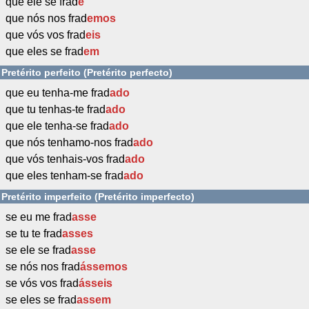
que ele se frad
e
que nós nos frad
emos
que vós vos frad
eis
que eles se frad
em
Pretérito perfeito (Pretérito perfecto)
que eu tenha-me frad
ado
que tu tenhas-te frad
ado
que ele tenha-se frad
ado
que nós tenhamo-nos frad
ado
que vós tenhais-vos frad
ado
que eles tenham-se frad
ado
Pretérito imperfeito (Pretérito imperfecto)
se eu me frad
asse
se tu te frad
asses
se ele se frad
asse
se nós nos frad
ássemos
se vós vos frad
ásseis
se eles se frad
assem