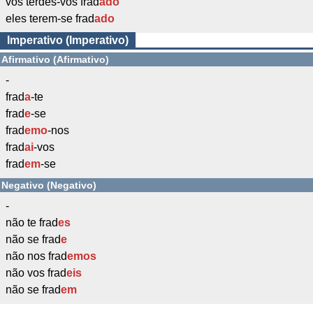
vós terdes-vos frad
ado
eles terem-se frad
ado
Imperativo (Imperativo)
Afirmativo (Afirmativo)
-
frad
a
-te
frad
e
-se
frad
emo
-nos
frad
ai
-vos
frad
em
-se
Negativo (Negativo)
-
não te frad
es
não se frad
e
não nos frad
emos
não vos frad
eis
não se frad
em