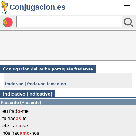
Conjugacion.es
Conjugación del verbo portugués fradar-se
fradar-se
|
fradar-se femenino
Indicativo (Indicativo)
Presente (Presente)
eu frad
o
-me
tu frad
as
-te
ele frad
a
-se
nós frad
amo
-nos