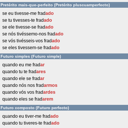
Pretérito mais-que-perfeito (Pretérito pluscuamperfecto)
se eu tivesse-me frad
ado
se tu tivesses-te frad
ado
se ele tivesse-se frad
ado
se nós tivéssemo-nos frad
ado
se vós tivésseis-vos frad
ado
se eles tivessem-se frad
ado
Futuro simples (Futuro simple)
quando eu me frad
ar
quando tu te frad
ares
quando ele se frad
ar
quando nós nos frad
armos
quando vós vos frad
ardes
quando eles se frad
arem
Futuro composto (Futuro perfecto)
quando eu tiver-me frad
ado
quando tu tiveres-te frad
ado