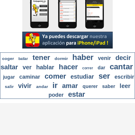
haber
tener
decir
venir
coger
dormir
bailar
cantar
hacer
saltar
ver
hablar
dar
correr
ser
comer
estudiar
caminar
escribir
jugar
ir
vivir
amar
leer
querer
saber
salir
andar
estar
poder