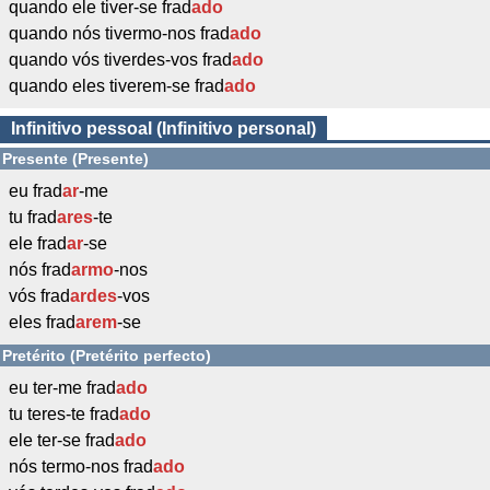
quando ele tiver-se frad
ado
quando nós tivermo-nos frad
ado
quando vós tiverdes-vos frad
ado
quando eles tiverem-se frad
ado
Infinitivo pessoal (Infinitivo personal)
Presente (Presente)
eu frad
ar
-me
tu frad
ares
-te
ele frad
ar
-se
nós frad
armo
-nos
vós frad
ardes
-vos
eles frad
arem
-se
Pretérito (Pretérito perfecto)
eu ter-me frad
ado
tu teres-te frad
ado
ele ter-se frad
ado
nós termo-nos frad
ado