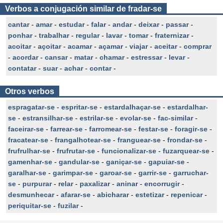
Verbos a conjugación similar de fradar-se
cantar
-
amar
-
estudar
-
falar
-
andar
-
deixar
-
passar
-
ponhar
-
trabalhar
-
regular
-
lavar
-
tomar
-
fraternizar
-
acoitar
-
açoitar
-
acamar
-
açamar
-
viajar
-
aceitar
-
comprar
-
acordar
-
cansar
-
matar
-
chamar
-
estressar
-
levar
-
contatar
-
suar
-
achar
-
contar
-
Otros verbos
espragatar-se
-
espritar-se
-
estardalhaçar-se
-
estardalhar-
se
-
estransilhar-se
-
estrilar-se
-
evolar-se
-
fac-similar
-
faceirar-se
-
farrear-se
-
farromear-se
-
festar-se
-
foragir-se
-
fracatear-se
-
frangalhotear-se
-
franguear-se
-
frondar-se
-
frufrulhar-se
-
frufrutar-se
-
funcionalizar-se
-
fuzarquear-se
-
gamenhar-se
-
gandular-se
-
ganiçar-se
-
gapuiar-se
-
garalhar-se
-
garimpar-se
-
garoar-se
-
garrir-se
-
garruchar-
se
-
purpurar
-
relar
-
paxalizar
-
aninar
-
encorrugir
-
desmunhecar
-
afarar-se
-
abicharar
-
estetizar
-
repenicar
-
periquitar-se
-
fuzilar
-