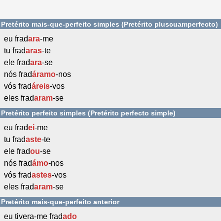
Pretérito mais-que-perfeito simples (Pretérito pluscuamperfecto)
eu frad
ara
-me
tu frad
aras
-te
ele frad
ara
-se
nós frad
áramo
-nos
vós frad
áreis
-vos
eles frad
aram
-se
Pretérito perfeito simples (Pretérito perfecto simple)
eu frad
ei
-me
tu frad
aste
-te
ele frad
ou
-se
nós frad
ámo
-nos
vós frad
astes
-vos
eles frad
aram
-se
Pretérito mais-que-perfeito anterior
eu tivera-me frad
ado