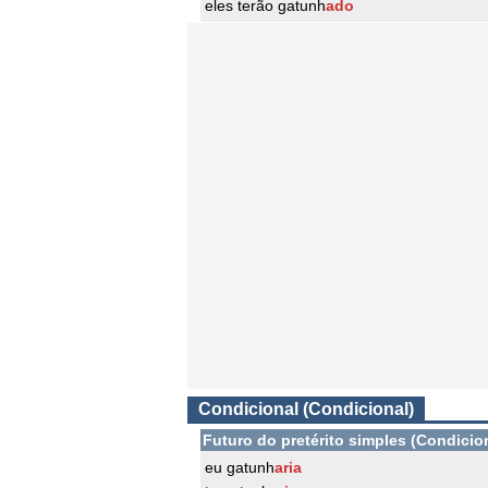
eles terão gatunh
ado
Condicional (Condicional)
Futuro do pretérito simples (Condicio
eu gatunh
aria