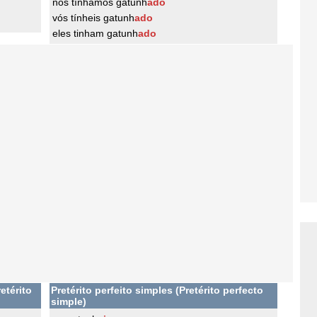
nós tínhamos gatunh
ado
vós tínheis gatunh
ado
eles tinham gatunh
ado
etérito
Pretérito perfeito simples (Pretérito perfecto
simple)