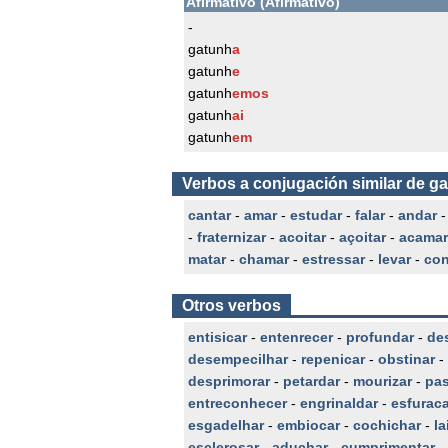
Afirmativo (Afirmativo)
-
gatunh
a
gatunh
e
gatunh
emos
gatunh
ai
gatunh
em
Verbos a conjugación similar de g
cantar
-
amar
-
estudar
-
falar
-
andar
-
fraternizar
-
acoitar
-
açoitar
-
acamar
matar
-
chamar
-
estressar
-
levar
-
con
Otros verbos
entisicar
-
entenrecer
-
profundar
-
de
desempecilhar
-
repenicar
-
obstinar
-
desprimorar
-
petardar
-
mourizar
-
pas
entreconhecer
-
engrinaldar
-
esfuraca
esgadelhar
-
embiocar
-
cochichar
-
la
esclerosar
-
aduchar
-
cumprimentar
-