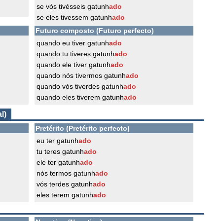
se vós tivésseis gatunh
ado
se eles tivessem gatunh
ado
Futuro composto (Futuro perfecto)
quando eu tiver gatunh
ado
quando tu tiveres gatunh
ado
quando ele tiver gatunh
ado
quando nós tivermos gatunh
ado
quando vós tiverdes gatunh
ado
quando eles tiverem gatunh
ado
l)
Pretérito (Pretérito perfecto)
eu ter gatunh
ado
tu teres gatunh
ado
ele ter gatunh
ado
nós termos gatunh
ado
vós terdes gatunh
ado
eles terem gatunh
ado