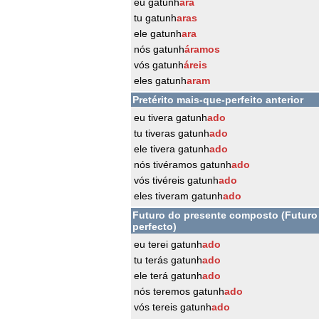
eu gatunh
ara
tu gatunh
aras
ele gatunh
ara
nós gatunh
áramos
vós gatunh
áreis
eles gatunh
aram
Pretérito mais-que-perfeito anterior
eu tivera gatunh
ado
tu tiveras gatunh
ado
ele tivera gatunh
ado
nós tivéramos gatunh
ado
vós tivéreis gatunh
ado
eles tiveram gatunh
ado
Futuro do presente composto (Futuro
perfecto)
eu terei gatunh
ado
tu terás gatunh
ado
ele terá gatunh
ado
nós teremos gatunh
ado
vós tereis gatunh
ado