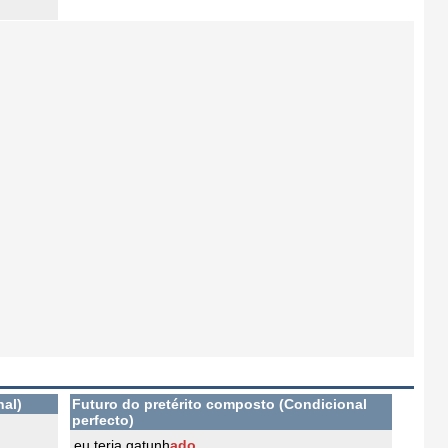
nal)
Futuro do pretérito composto (Condicional
perfecto)
eu teria gatunh
ado