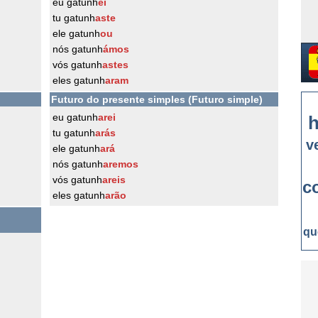
eu gatunh
ei
tu gatunh
aste
ele gatunh
ou
nós gatunh
ámos
vós gatunh
astes
eles gatunh
aram
Futuro do presente simples (Futuro simple)
eu gatunh
arei
h
tu gatunh
arás
v
ele gatunh
ará
nós gatunh
aremos
vós gatunh
areis
c
eles gatunh
arão
qu