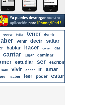
tener
coger
dormir
bailar
aber
decir
saltar
venir
hacer
er
hablar
dar
correr
cantar
caminar
jugar
ser
omer
estudiar
escribir
ir
vivir
amar
salir
andar
estar
leer
poder
erer
saber