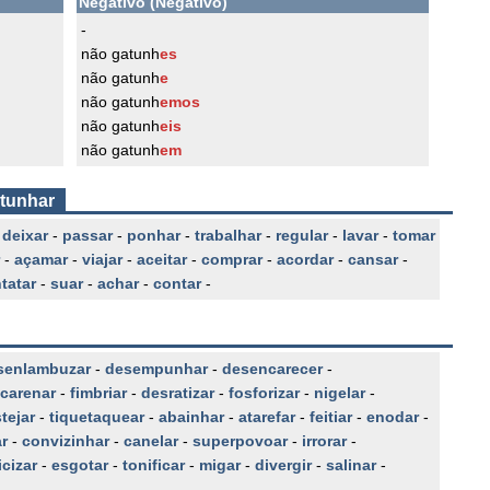
Negativo (Negativo)
-
não gatunh
es
não gatunh
e
não gatunh
emos
não gatunh
eis
não gatunh
em
atunhar
-
deixar
-
passar
-
ponhar
-
trabalhar
-
regular
-
lavar
-
tomar
-
açamar
-
viajar
-
aceitar
-
comprar
-
acordar
-
cansar
-
tatar
-
suar
-
achar
-
contar
-
senlambuzar
-
desempunhar
-
desencarecer
-
carenar
-
fimbriar
-
desratizar
-
fosforizar
-
nigelar
-
tejar
-
tiquetaquear
-
abainhar
-
atarefar
-
feitiar
-
enodar
-
r
-
convizinhar
-
canelar
-
superpovoar
-
irrorar
-
icizar
-
esgotar
-
tonificar
-
migar
-
divergir
-
salinar
-