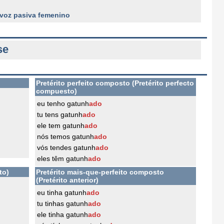
 voz pasiva femenino
se
Pretérito perfeito composto (Pretérito perfecto
compuesto)
eu tenho gatunh
ado
tu tens gatunh
ado
ele tem gatunh
ado
nós temos gatunh
ado
vós tendes gatunh
ado
eles têm gatunh
ado
to)
Pretérito mais-que-perfeito composto
(Pretérito anterior)
eu tinha gatunh
ado
tu tinhas gatunh
ado
ele tinha gatunh
ado