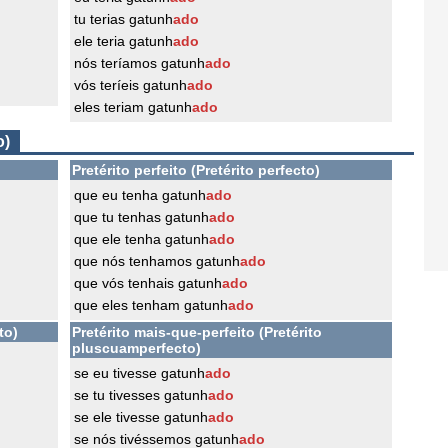
tu terias gatunh
ado
ele teria gatunh
ado
nós teríamos gatunh
ado
vós teríeis gatunh
ado
eles teriam gatunh
ado
o)
Pretérito perfeito (Pretérito perfecto)
que eu tenha gatunh
ado
que tu tenhas gatunh
ado
que ele tenha gatunh
ado
que nós tenhamos gatunh
ado
que vós tenhais gatunh
ado
que eles tenham gatunh
ado
to)
Pretérito mais-que-perfeito (Pretérito
pluscuamperfecto)
se eu tivesse gatunh
ado
se tu tivesses gatunh
ado
se ele tivesse gatunh
ado
se nós tivéssemos gatunh
ado