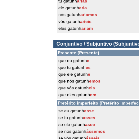
tu gatunh
arias
ele gatunh
aria
nós gatunh
aríamos
vós gatunh
aríeis
eles gatunh
ariam
Conjuntivo / Subjuntivo (Subjuntiv
Presente (Presente)
que eu gatunh
e
que tu gatunh
es
que ele gatunh
e
que nós gatunh
emos
que vós gatunh
eis
que eles gatunh
em
Pretérito imperfeito (Pretérito imperfec
se eu gatunh
asse
se tu gatunh
asses
se ele gatunh
asse
se nós gatunh
ássemos
se vós gatunh
ásseis