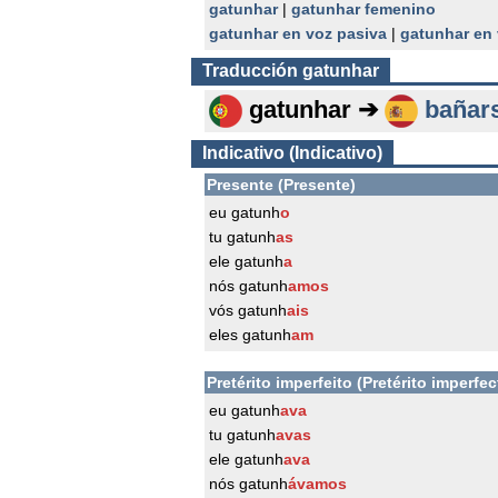
gatunhar
|
gatunhar femenino
gatunhar en voz pasiva
|
gatunhar en
Traducción
gatunhar
gatunhar ➔
bañar
Indicativo (Indicativo)
Presente (Presente)
eu gatunh
o
tu gatunh
as
ele gatunh
a
nós gatunh
amos
vós gatunh
ais
eles gatunh
am
Pretérito imperfeito (Pretérito imperfec
eu gatunh
ava
tu gatunh
avas
ele gatunh
ava
nós gatunh
ávamos