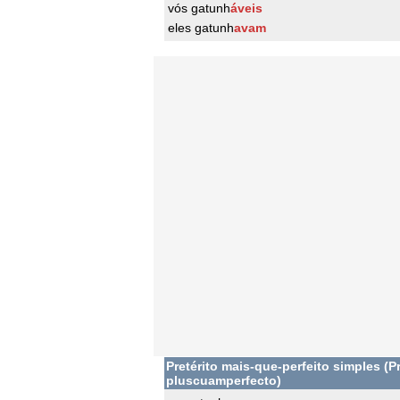
vós gatunh
áveis
eles gatunh
avam
Pretérito mais-que-perfeito simples (Pr
pluscuamperfecto)