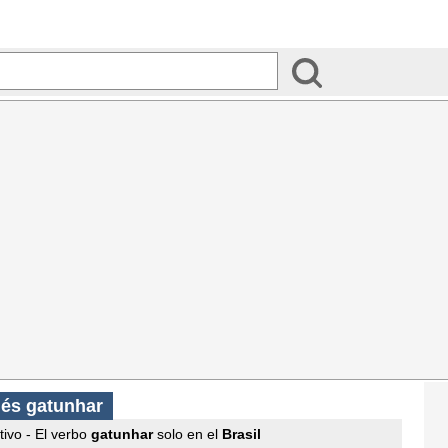
ués gatunhar
itivo - El verbo
gatunhar
solo en el
Brasil