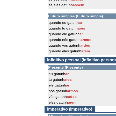
se eles gatunh
assem
Futuro simples (Futuro simple)
quando eu gatunh
ar
quando tu gatunh
ares
quando ele gatunh
ar
quando nós gatunh
armos
quando vós gatunh
ardes
quando eles gatunh
arem
Infinitivo pessoal (Infinitivo persona
Presente (Presente)
eu gatunh
ar
tu gatunh
ares
ele gatunh
ar
nós gatunh
armos
vós gatunh
ardes
eles gatunh
arem
Imperativo (Imperativo)