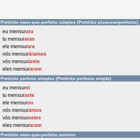
Pretérito mais-que-perfeito simples (Pretérito pluscuamperfecto)
eu mensur
ara
tu mensur
aras
ele mensur
ara
nós mensur
áramos
vós mensur
áreis
eles mensur
aram
Pretérito perfeito simples (Pretérito perfecto simple)
eu mensur
ei
tu mensur
aste
ele mensur
ou
nós mensur
ámos
vós mensur
astes
eles mensur
aram
Pretérito mais-que-perfeito anterior