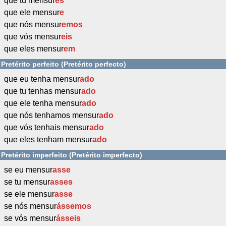
que tu mensur
es
que ele mensur
e
que nós mensur
emos
que vós mensur
eis
que eles mensur
em
Pretérito perfeito (Pretérito perfecto)
que eu tenha mensur
ado
que tu tenhas mensur
ado
que ele tenha mensur
ado
que nós tenhamos mensur
ado
que vós tenhais mensur
ado
que eles tenham mensur
ado
Pretérito imperfeito (Pretérito imperfecto)
se eu mensur
asse
se tu mensur
asses
se ele mensur
asse
se nós mensur
ássemos
se vós mensur
ásseis