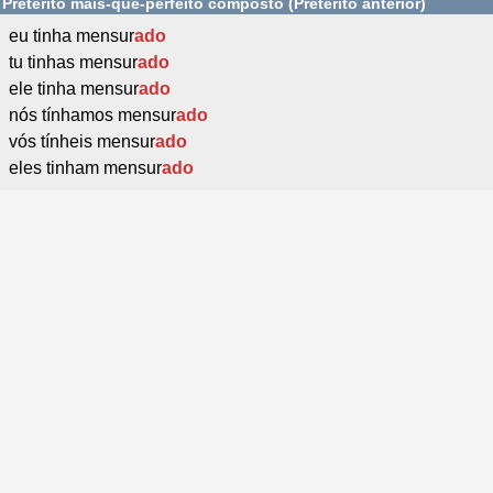
Pretérito mais-que-perfeito composto (Pretérito anterior)
eu tinha mensur
ado
tu tinhas mensur
ado
ele tinha mensur
ado
nós tínhamos mensur
ado
vós tínheis mensur
ado
eles tinham mensur
ado