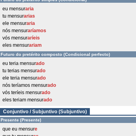
eu mensur
aria
tu mensur
arias
ele mensur
aria
nós mensur
aríamos
vós mensur
aríeis
eles mensur
ariam
Futuro do pretérito composto (Condicional perfecto)
eu teria mensur
ado
tu terias mensur
ado
ele teria mensur
ado
nós teríamos mensur
ado
vós teríeis mensur
ado
eles teriam mensur
ado
Conjuntivo / Subjuntivo (Subjuntivo)
Presente (Presente)
que eu mensur
e