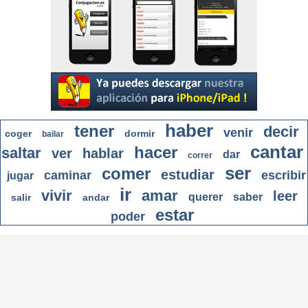
haber
tener
decir
venir
coger
dormir
bailar
cantar
hacer
saltar
ver
hablar
dar
correr
ser
comer
estudiar
caminar
escribir
jugar
ir
vivir
amar
leer
querer
saber
salir
andar
estar
poder