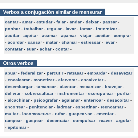
Verbos a conjugación similar de mensurar
cantar
-
amar
-
estudar
-
falar
-
andar
-
deixar
-
passar
-
ponhar
-
trabalhar
-
regular
-
lavar
-
tomar
-
fraternizar
-
acoitar
-
açoitar
-
acamar
-
açamar
-
viajar
-
aceitar
-
comprar
-
acordar
-
cansar
-
matar
-
chamar
-
estressar
-
levar
-
contatar
-
suar
-
achar
-
contar
-
Otros verbos
apuar
-
federalizar
-
percutir
-
retrasar
-
empardar
-
desavezar
-
encalacrar
-
monetizar
-
afervorar
-
encaixotar
-
desembargar
-
tamancar
-
alastrar
-
mecanizar
-
bravejar
-
delivrar
-
sobressaltear
-
instrumentar
-
escrupulear
-
porfiar
-
alcachinar
-
psicografar
-
agalanar
-
enterroar
-
desacoitar
-
encorrear
-
penitenciar
-
ladroar
-
espertinar
-
reencarnar
-
multar
-
locomover-se
-
rufar
-
guapear-se
-
ementar
-
rampear
-
gaspear
-
desenraiar
-
compulsar
-
reaver
-
argolar
-
epitomar
-