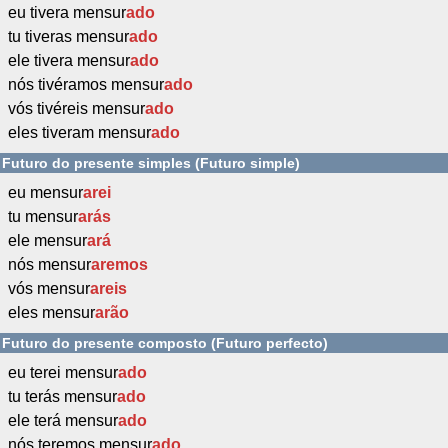
eu tivera mensur
ado
tu tiveras mensur
ado
ele tivera mensur
ado
nós tivéramos mensur
ado
vós tivéreis mensur
ado
eles tiveram mensur
ado
Futuro do presente simples (Futuro simple)
eu mensur
arei
tu mensur
arás
ele mensur
ará
nós mensur
aremos
vós mensur
areis
eles mensur
arão
Futuro do presente composto (Futuro perfecto)
eu terei mensur
ado
tu terás mensur
ado
ele terá mensur
ado
nós teremos mensur
ado