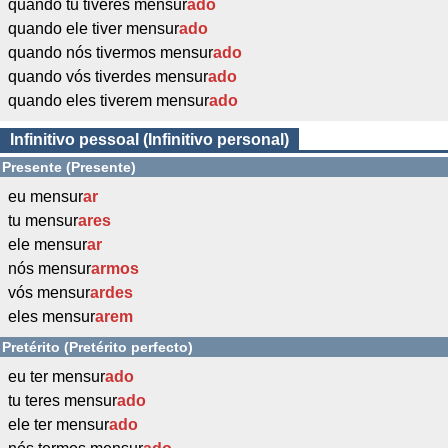
quando tu tiveres mensur
ado
quando ele tiver mensur
ado
quando nós tivermos mensur
ado
quando vós tiverdes mensur
ado
quando eles tiverem mensur
ado
Infinitivo pessoal (Infinitivo personal)
Presente (Presente)
eu mensur
ar
tu mensur
ares
ele mensur
ar
nós mensur
armos
vós mensur
ardes
eles mensur
arem
Pretérito (Pretérito perfecto)
eu ter mensur
ado
tu teres mensur
ado
ele ter mensur
ado