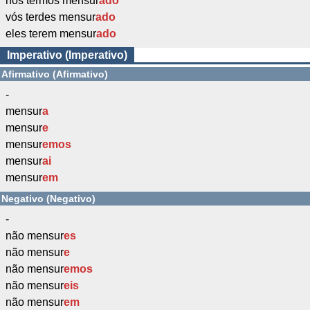
nós termos mensur
ado
vós terdes mensur
ado
eles terem mensur
ado
Imperativo (Imperativo)
Afirmativo (Afirmativo)
-
mensur
a
mensur
e
mensur
emos
mensur
ai
mensur
em
Negativo (Negativo)
-
não mensur
es
não mensur
e
não mensur
emos
não mensur
eis
não mensur
em