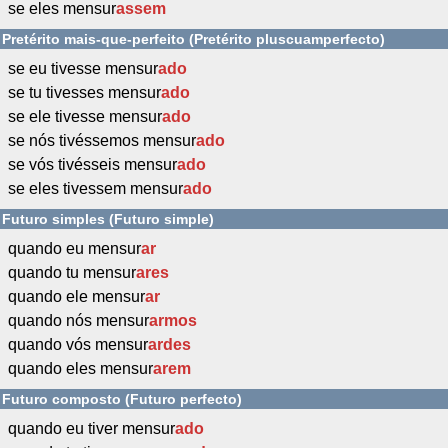
se eles mensur
assem
Pretérito mais-que-perfeito (Pretérito pluscuamperfecto)
se eu tivesse mensur
ado
se tu tivesses mensur
ado
se ele tivesse mensur
ado
se nós tivéssemos mensur
ado
se vós tivésseis mensur
ado
se eles tivessem mensur
ado
Futuro simples (Futuro simple)
quando eu mensur
ar
quando tu mensur
ares
quando ele mensur
ar
quando nós mensur
armos
quando vós mensur
ardes
quando eles mensur
arem
Futuro composto (Futuro perfecto)
quando eu tiver mensur
ado