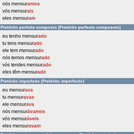
nós mensur
amos
vós mensur
ais
eles mensur
am
Pretérito perfeito composto (Pretérito perfecto compuesto)
eu tenho mensur
ado
tu tens mensur
ado
ele tem mensur
ado
nós temos mensur
ado
vós tendes mensur
ado
eles têm mensur
ado
Pretérito imperfeito (Pretérito imperfecto)
eu mensur
ava
tu mensur
avas
ele mensur
ava
nós mensur
ávamos
vós mensur
áveis
eles mensur
avam