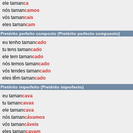
ele taman
ca
nós taman
camos
vós taman
cais
eles taman
cam
Pretérito perfeito composto (Pretérito perfecto compuesto)
eu tenho taman
cado
tu tens taman
cado
ele tem taman
cado
nós temos taman
cado
vós tendes taman
cado
eles têm taman
cado
Pretérito imperfeito (Pretérito imperfecto)
eu taman
cava
tu taman
cavas
ele taman
cava
nós taman
cávamos
vós taman
cáveis
eles taman
cavam