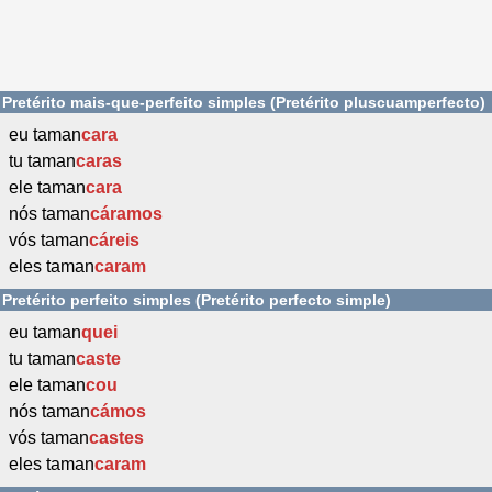
Pretérito mais-que-perfeito simples (Pretérito pluscuamperfecto)
eu taman
cara
tu taman
caras
ele taman
cara
nós taman
cáramos
vós taman
cáreis
eles taman
caram
Pretérito perfeito simples (Pretérito perfecto simple)
eu taman
quei
tu taman
caste
ele taman
cou
nós taman
cámos
vós taman
castes
eles taman
caram