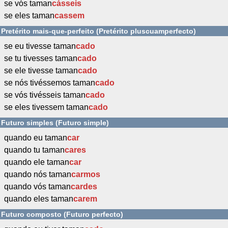
se vós taman
cásseis
se eles taman
cassem
Pretérito mais-que-perfeito (Pretérito pluscuamperfecto)
se eu tivesse taman
cado
se tu tivesses taman
cado
se ele tivesse taman
cado
se nós tivéssemos taman
cado
se vós tivésseis taman
cado
se eles tivessem taman
cado
Futuro simples (Futuro simple)
quando eu taman
car
quando tu taman
cares
quando ele taman
car
quando nós taman
carmos
quando vós taman
cardes
quando eles taman
carem
Futuro composto (Futuro perfecto)