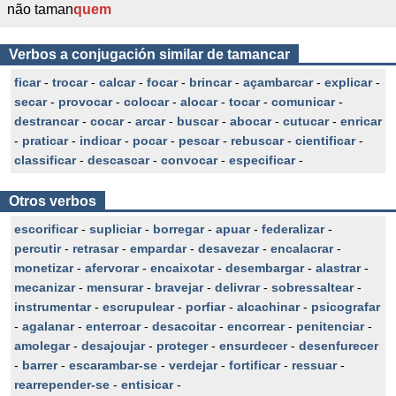
não taman
quem
Verbos a conjugación similar de tamancar
ficar
-
trocar
-
calcar
-
focar
-
brincar
-
açambarcar
-
explicar
-
secar
-
provocar
-
colocar
-
alocar
-
tocar
-
comunicar
-
destrancar
-
cocar
-
arcar
-
buscar
-
abocar
-
cutucar
-
enricar
-
praticar
-
indicar
-
pocar
-
pescar
-
rebuscar
-
cientificar
-
classificar
-
descascar
-
convocar
-
especificar
-
Otros verbos
escorificar
-
supliciar
-
borregar
-
apuar
-
federalizar
-
percutir
-
retrasar
-
empardar
-
desavezar
-
encalacrar
-
monetizar
-
afervorar
-
encaixotar
-
desembargar
-
alastrar
-
mecanizar
-
mensurar
-
bravejar
-
delivrar
-
sobressaltear
-
instrumentar
-
escrupulear
-
porfiar
-
alcachinar
-
psicografar
-
agalanar
-
enterroar
-
desacoitar
-
encorrear
-
penitenciar
-
amolegar
-
desajoujar
-
proteger
-
ensurdecer
-
desenfurecer
-
barrer
-
escarambar-se
-
verdejar
-
fortificar
-
ressuar
-
rearrepender-se
-
entisicar
-