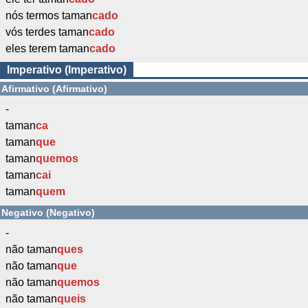
nós termos taman
cado
vós terdes taman
cado
eles terem taman
cado
Imperativo (Imperativo)
Afirmativo (Afirmativo)
-
taman
ca
taman
que
taman
quemos
taman
cai
taman
quem
Negativo (Negativo)
-
não taman
ques
não taman
que
não taman
quemos
não taman
queis