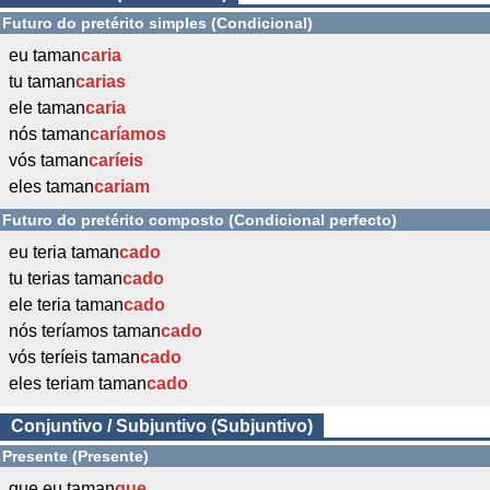
Futuro do pretérito simples (Condicional)
eu taman
caria
tu taman
carias
ele taman
caria
nós taman
caríamos
vós taman
caríeis
eles taman
cariam
Futuro do pretérito composto (Condicional perfecto)
eu teria taman
cado
tu terias taman
cado
ele teria taman
cado
nós teríamos taman
cado
vós teríeis taman
cado
eles teriam taman
cado
Conjuntivo / Subjuntivo (Subjuntivo)
Presente (Presente)
que eu taman
que