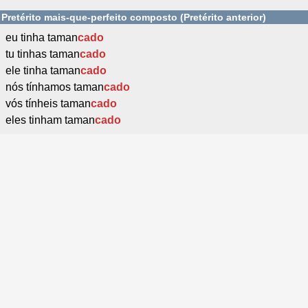
Pretérito mais-que-perfeito composto (Pretérito anterior)
eu tinha taman
cado
tu tinhas taman
cado
ele tinha taman
cado
nós tínhamos taman
cado
vós tínheis taman
cado
eles tinham taman
cado