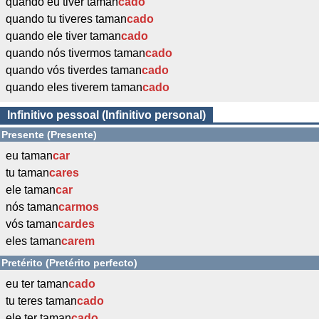
quando eu tiver taman
cado
quando tu tiveres taman
cado
quando ele tiver taman
cado
quando nós tivermos taman
cado
quando vós tiverdes taman
cado
quando eles tiverem taman
cado
Infinitivo pessoal (Infinitivo personal)
Presente (Presente)
eu taman
car
tu taman
cares
ele taman
car
nós taman
carmos
vós taman
cardes
eles taman
carem
Pretérito (Pretérito perfecto)
eu ter taman
cado
tu teres taman
cado
ele ter taman
cado