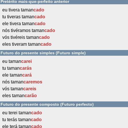
Pretérito mais-que-perfeito anterior
eu tivera taman
cado
tu tiveras taman
cado
ele tivera taman
cado
nós tivéramos taman
cado
vós tivéreis taman
cado
eles tiveram taman
cado
Futuro do presente simples (Futuro simple)
eu taman
carei
tu taman
carás
ele taman
cará
nós taman
caremos
vós taman
careis
eles taman
carão
Futuro do presente composto (Futuro perfecto)
eu terei taman
cado
tu terás taman
cado
ele terá taman
cado