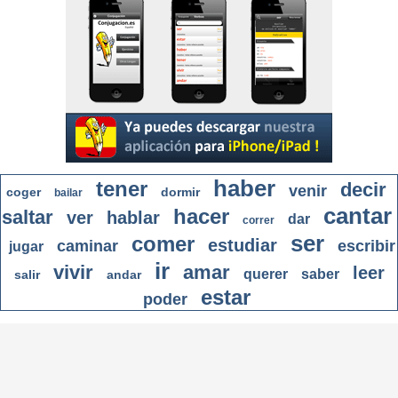
haber
tener
decir
venir
coger
dormir
bailar
cantar
hacer
saltar
ver
hablar
dar
correr
ser
comer
estudiar
caminar
escribir
jugar
ir
vivir
amar
leer
querer
saber
salir
andar
estar
poder