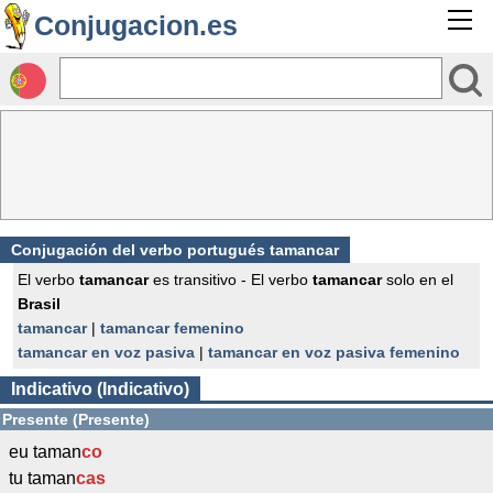
Conjugacion.es
Conjugación del verbo portugués tamancar
El verbo
tamancar
es transitivo - El verbo
tamancar
solo en el
Brasil
tamancar
|
tamancar femenino
tamancar en voz pasiva
|
tamancar en voz pasiva femenino
Indicativo (Indicativo)
Presente (Presente)
eu taman
co
tu taman
cas