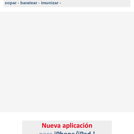
copar
-
baratear
-
imunizar
-