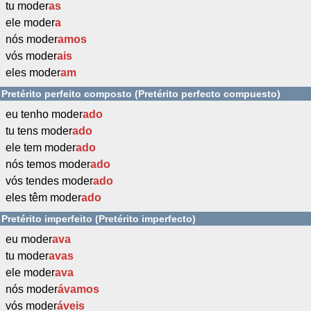
tu moder
as
ele moder
a
nós moder
amos
vós moder
ais
eles moder
am
Pretérito perfeito composto (Pretérito perfecto compuesto)
eu tenho moder
ado
tu tens moder
ado
ele tem moder
ado
nós temos moder
ado
vós tendes moder
ado
eles têm moder
ado
Pretérito imperfeito (Pretérito imperfecto)
eu moder
ava
tu moder
avas
ele moder
ava
nós moder
ávamos
vós moder
áveis