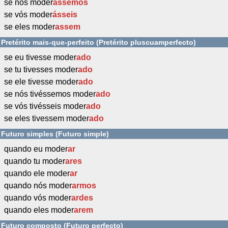
se nós moder
ássemos
se vós moder
ásseis
se eles moder
assem
Pretérito mais-que-perfeito (Pretérito pluscuamperfecto)
se eu tivesse moder
ado
se tu tivesses moder
ado
se ele tivesse moder
ado
se nós tivéssemos moder
ado
se vós tivésseis moder
ado
se eles tivessem moder
ado
Futuro simples (Futuro simple)
quando eu moder
ar
quando tu moder
ares
quando ele moder
ar
quando nós moder
armos
quando vós moder
ardes
quando eles moder
arem
Futuro composto (Futuro perfecto)