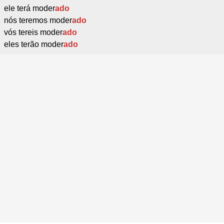
ele terá moder
ado
nós teremos moder
ado
vós tereis moder
ado
eles terão moder
ado