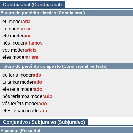
Condicional (Condicional)
Futuro do pretérito simples (Condicional)
eu moder
aria
tu moder
arias
ele moder
aria
nós moder
aríamos
vós moder
aríeis
eles moder
ariam
Futuro do pretérito composto (Condicional perfecto)
eu teria moder
ado
tu terias moder
ado
ele teria moder
ado
nós teríamos moder
ado
vós teríeis moder
ado
eles teriam moder
ado
Conjuntivo / Subjuntivo (Subjuntivo)
Presente (Presente)