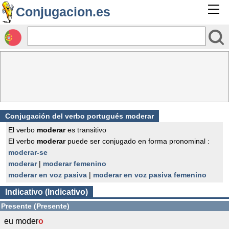
Conjugacion.es
Conjugación del verbo portugués moderar
El verbo
moderar
es transitivo
El verbo
moderar
puede ser conjugado en forma pronominal :
moderar-se
moderar
|
moderar femenino
moderar en voz pasiva
|
moderar en voz pasiva femenino
Indicativo (Indicativo)
Presente (Presente)
eu moder
o