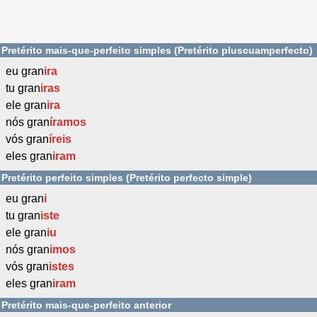
Pretérito mais-que-perfeito simples (Pretérito pluscuamperfecto)
eu gran
ira
tu gran
iras
ele gran
ira
nós gran
íramos
vós gran
íreis
eles gran
iram
Pretérito perfeito simples (Pretérito perfecto simple)
eu gran
i
tu gran
iste
ele gran
iu
nós gran
imos
vós gran
istes
eles gran
iram
Pretérito mais-que-perfeito anterior