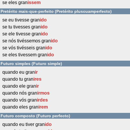
se eles gran
issem
Pretérito mais-que-perfeito (Pretérito pluscuamperfecto)
se eu tivesse gran
ido
se tu tivesses gran
ido
se ele tivesse gran
ido
se nós tivéssemos gran
ido
se vós tivésseis gran
ido
se eles tivessem gran
ido
Futuro simples (Futuro simple)
quando eu gran
ir
quando tu gran
ires
quando ele gran
ir
quando nós gran
irmos
quando vós gran
irdes
quando eles gran
irem
Futuro composto (Futuro perfecto)
quando eu tiver gran
ido