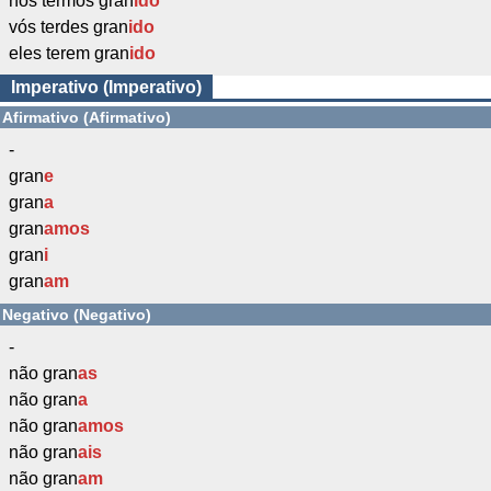
nós termos gran
ido
vós terdes gran
ido
eles terem gran
ido
Imperativo (Imperativo)
Afirmativo (Afirmativo)
-
gran
e
gran
a
gran
amos
gran
i
gran
am
Negativo (Negativo)
-
não gran
as
não gran
a
não gran
amos
não gran
ais
não gran
am