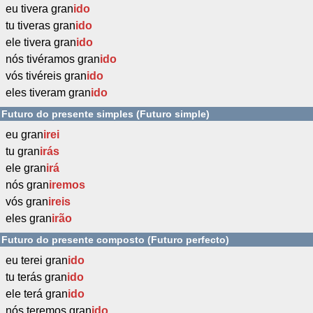
eu tivera gran
ido
tu tiveras gran
ido
ele tivera gran
ido
nós tivéramos gran
ido
vós tivéreis gran
ido
eles tiveram gran
ido
Futuro do presente simples (Futuro simple)
eu gran
irei
tu gran
irás
ele gran
irá
nós gran
iremos
vós gran
ireis
eles gran
irão
Futuro do presente composto (Futuro perfecto)
eu terei gran
ido
tu terás gran
ido
ele terá gran
ido
nós teremos gran
ido