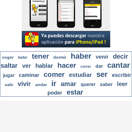
haber
tener
decir
venir
coger
dormir
bailar
cantar
hacer
saltar
ver
hablar
dar
correr
ser
comer
estudiar
caminar
escribir
jugar
ir
vivir
amar
leer
querer
saber
salir
andar
estar
poder