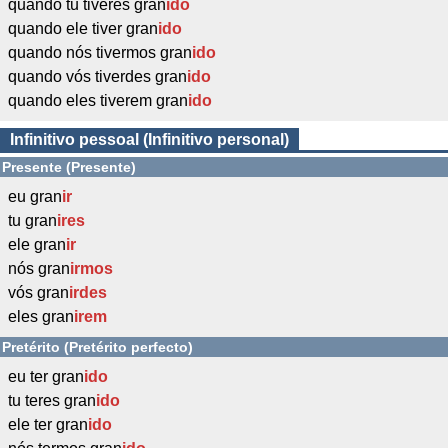
quando tu tiveres gran
ido
quando ele tiver gran
ido
quando nós tivermos gran
ido
quando vós tiverdes gran
ido
quando eles tiverem gran
ido
Infinitivo pessoal (Infinitivo personal)
Presente (Presente)
eu gran
ir
tu gran
ires
ele gran
ir
nós gran
irmos
vós gran
irdes
eles gran
irem
Pretérito (Pretérito perfecto)
eu ter gran
ido
tu teres gran
ido
ele ter gran
ido