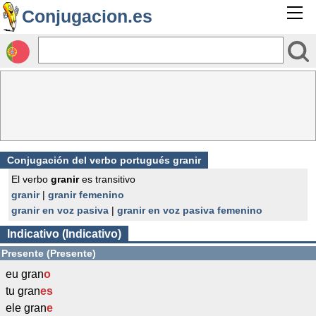
Conjugacion.es
Conjugación del verbo portugués granir
El verbo
granir
es transitivo
granir
|
granir femenino
granir en voz pasiva
|
granir en voz pasiva femenino
Indicativo (Indicativo)
Presente (Presente)
eu gran
o
tu gran
es
ele gran
e