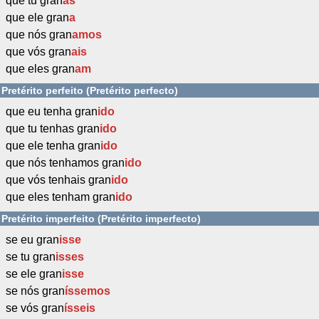
que tu gran
as
que ele gran
a
que nós gran
amos
que vós gran
ais
que eles gran
am
Pretérito perfeito (Pretérito perfecto)
que eu tenha gran
ido
que tu tenhas gran
ido
que ele tenha gran
ido
que nós tenhamos gran
ido
que vós tenhais gran
ido
que eles tenham gran
ido
Pretérito imperfeito (Pretérito imperfecto)
se eu gran
isse
se tu gran
isses
se ele gran
isse
se nós gran
íssemos
se vós gran
ísseis