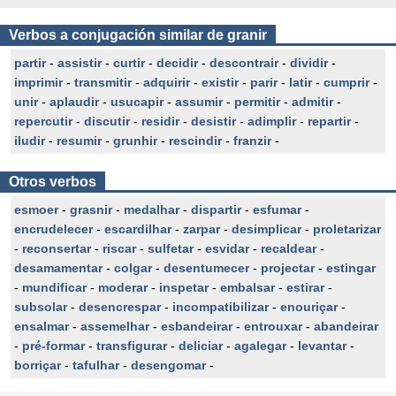
Verbos a conjugación similar de granir
partir
-
assistir
-
curtir
-
decidir
-
descontrair
-
dividir
-
imprimir
-
transmitir
-
adquirir
-
existir
-
parir
-
latir
-
cumprir
-
unir
-
aplaudir
-
usucapir
-
assumir
-
permitir
-
admitir
-
repercutir
-
discutir
-
residir
-
desistir
-
adimplir
-
repartir
-
iludir
-
resumir
-
grunhir
-
rescindir
-
franzir
-
Otros verbos
esmoer
-
grasnir
-
medalhar
-
dispartir
-
esfumar
-
encrudelecer
-
escardilhar
-
zarpar
-
desimplicar
-
proletarizar
-
reconsertar
-
riscar
-
sulfetar
-
esvidar
-
recaldear
-
desamamentar
-
colgar
-
desentumecer
-
projectar
-
estingar
-
mundificar
-
moderar
-
inspetar
-
embalsar
-
estirar
-
subsolar
-
desencrespar
-
incompatibilizar
-
enouriçar
-
ensalmar
-
assemelhar
-
esbandeirar
-
entrouxar
-
abandeirar
-
pré-formar
-
transfigurar
-
deliciar
-
agalegar
-
levantar
-
borriçar
-
tafulhar
-
desengomar
-