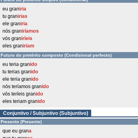
eu gran
iria
tu gran
irias
ele gran
iria
nós gran
iríamos
vós gran
iríeis
eles gran
iriam
Futuro do pretérito composto (Condicional perfecto)
eu teria gran
ido
tu terias gran
ido
ele teria gran
ido
nós teríamos gran
ido
vós teríeis gran
ido
eles teriam gran
ido
Conjuntivo / Subjuntivo (Subjuntivo)
Presente (Presente)
que eu gran
a