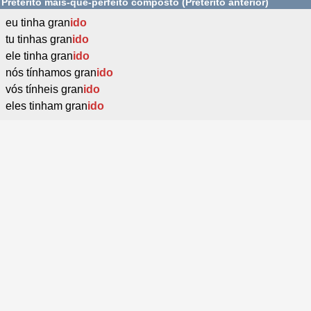
Pretérito mais-que-perfeito composto (Pretérito anterior)
eu tinha gran
ido
tu tinhas gran
ido
ele tinha gran
ido
nós tínhamos gran
ido
vós tínheis gran
ido
eles tinham gran
ido