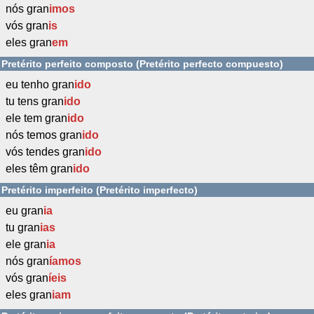
nós gran
imos
vós gran
is
eles gran
em
Pretérito perfeito composto (Pretérito perfecto compuesto)
eu tenho gran
ido
tu tens gran
ido
ele tem gran
ido
nós temos gran
ido
vós tendes gran
ido
eles têm gran
ido
Pretérito imperfeito (Pretérito imperfecto)
eu gran
ia
tu gran
ias
ele gran
ia
nós gran
íamos
vós gran
íeis
eles gran
iam