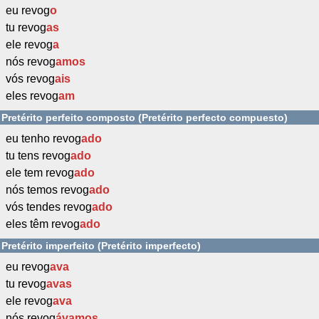
eu revog
o
tu revog
as
ele revog
a
nós revog
amos
vós revog
ais
eles revog
am
Pretérito perfeito composto (Pretérito perfecto compuesto)
eu tenho revog
ado
tu tens revog
ado
ele tem revog
ado
nós temos revog
ado
vós tendes revog
ado
eles têm revog
ado
Pretérito imperfeito (Pretérito imperfecto)
eu revog
ava
tu revog
avas
ele revog
ava
nós revog
ávamos