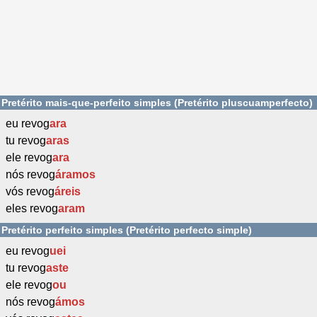
Pretérito mais-que-perfeito simples (Pretérito pluscuamperfecto)
eu revog
ara
tu revog
aras
ele revog
ara
nós revog
áramos
vós revog
áreis
eles revog
aram
Pretérito perfeito simples (Pretérito perfecto simple)
eu revog
uei
tu revog
aste
ele revog
ou
nós revog
ámos