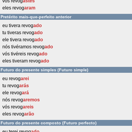
vós revog
astes
eles revog
aram
Pretérito mais-que-perfeito anterior
eu tivera revog
ado
tu tiveras revog
ado
ele tivera revog
ado
nós tivéramos revog
ado
vós tivéreis revog
ado
eles tiveram revog
ado
Futuro do presente simples (Futuro simple)
eu revog
arei
tu revog
arás
ele revog
ará
nós revog
aremos
vós revog
areis
eles revog
arão
Futuro do presente composto (Futuro perfecto)
eu terei revog
ado