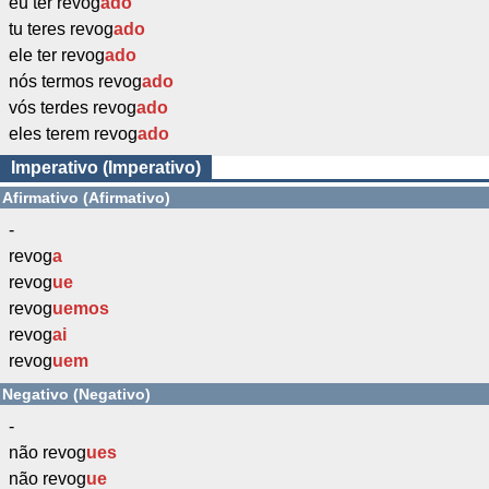
eu ter revog
ado
tu teres revog
ado
ele ter revog
ado
nós termos revog
ado
vós terdes revog
ado
eles terem revog
ado
Imperativo (Imperativo)
Afirmativo (Afirmativo)
-
revog
a
revog
ue
revog
uemos
revog
ai
revog
uem
Negativo (Negativo)
-
não revog
ues
não revog
ue