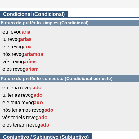
Condicional (Condicional)
Futuro do pretérito simples (Condicional)
eu revog
aria
tu revog
arias
ele revog
aria
nós revog
aríamos
vós revog
aríeis
eles revog
ariam
Futuro do pretérito composto (Condicional perfecto)
eu teria revog
ado
tu terias revog
ado
ele teria revog
ado
nós teríamos revog
ado
vós teríeis revog
ado
eles teriam revog
ado
Conjuntivo / Subjuntivo (Subjuntivo)