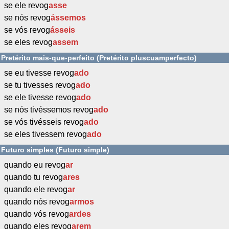
se ele revog
asse
se nós revog
ássemos
se vós revog
ásseis
se eles revog
assem
Pretérito mais-que-perfeito (Pretérito pluscuamperfecto)
se eu tivesse revog
ado
se tu tivesses revog
ado
se ele tivesse revog
ado
se nós tivéssemos revog
ado
se vós tivésseis revog
ado
se eles tivessem revog
ado
Futuro simples (Futuro simple)
quando eu revog
ar
quando tu revog
ares
quando ele revog
ar
quando nós revog
armos
quando vós revog
ardes
quando eles revog
arem