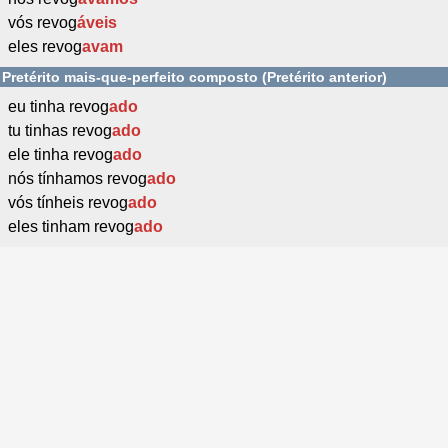
vós revog
áveis
eles revog
avam
Pretérito mais-que-perfeito composto (Pretérito anterior)
eu tinha revog
ado
tu tinhas revog
ado
ele tinha revog
ado
nós tínhamos revog
ado
vós tínheis revog
ado
eles tinham revog
ado