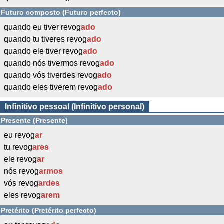
Futuro composto (Futuro perfecto)
quando eu tiver revog
ado
quando tu tiveres revog
ado
quando ele tiver revog
ado
quando nós tivermos revog
ado
quando vós tiverdes revog
ado
quando eles tiverem revog
ado
Infinitivo pessoal (Infinitivo personal)
Presente (Presente)
eu revog
ar
tu revog
ares
ele revog
ar
nós revog
armos
vós revog
ardes
eles revog
arem
Pretérito (Pretérito perfecto)