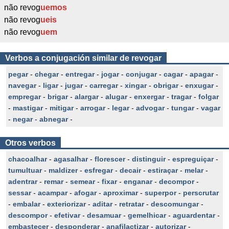
não revog
uemos
não revog
ueis
não revog
uem
Verbos a conjugación similar de revogar
pegar
-
chegar
-
entregar
-
jogar
-
conjugar
-
cagar
-
apagar
-
navegar
-
ligar
-
jugar
-
carregar
-
xingar
-
obrigar
-
enxugar
-
empregar
-
brigar
-
alargar
-
alugar
-
enxergar
-
tragar
-
folgar
-
mastigar
-
mitigar
-
arrogar
-
legar
-
advogar
-
tungar
-
vagar
-
negar
-
abnegar
-
Otros verbos
chacoalhar
-
agasalhar
-
florescer
-
distinguir
-
espreguiçar
-
tumultuar
-
maldizer
-
esfregar
-
decair
-
estiraçar
-
melar
-
adentrar
-
remar
-
semear
-
fixar
-
enganar
-
decompor
-
sessar
-
acampar
-
afogar
-
aproximar
-
superpor
-
perscrutar
-
embalar
-
exteriorizar
-
aditar
-
retratar
-
descomungar
-
descompor
-
efetivar
-
desamuar
-
gemelhicar
-
aguardentar
-
embastecer
-
desponderar
-
anafilactizar
-
autorizar
-