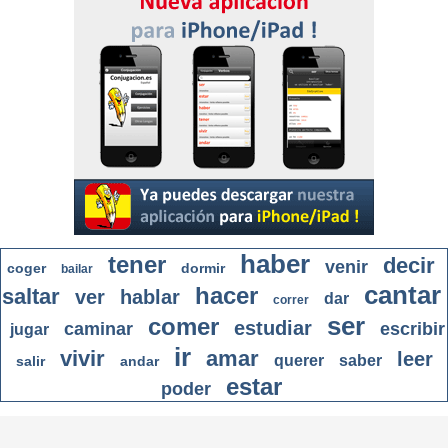
haber
tener
decir
venir
coger
dormir
bailar
cantar
hacer
saltar
ver
hablar
dar
correr
ser
comer
estudiar
caminar
escribir
jugar
ir
vivir
amar
leer
querer
saber
salir
andar
estar
poder