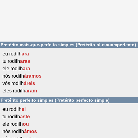
Pretérito mais-que-perfeito simples (Pretérito pluscuamperfecto)
eu rodilh
ara
tu rodilh
aras
ele rodilh
ara
nós rodilh
áramos
vós rodilh
áreis
eles rodilh
aram
Pretérito perfeito simples (Pretérito perfecto simple)
eu rodilh
ei
tu rodilh
aste
ele rodilh
ou
nós rodilh
ámos