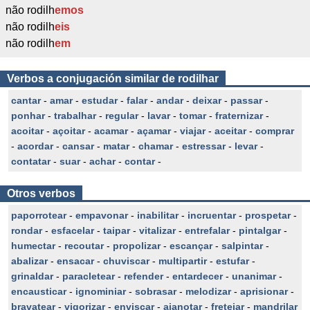
não rodilh
emos
não rodilh
eis
não rodilh
em
Verbos a conjugación similar de rodilhar
cantar
-
amar
-
estudar
-
falar
-
andar
-
deixar
-
passar
-
ponhar
-
trabalhar
-
regular
-
lavar
-
tomar
-
fraternizar
-
acoitar
-
açoitar
-
acamar
-
açamar
-
viajar
-
aceitar
-
comprar
-
acordar
-
cansar
-
matar
-
chamar
-
estressar
-
levar
-
contatar
-
suar
-
achar
-
contar
-
Otros verbos
paporrotear
-
empavonar
-
inabilitar
-
incruentar
-
prospetar
-
rondar
-
esfacelar
-
taipar
-
vitalizar
-
entrefalar
-
pintalgar
-
humectar
-
recoutar
-
propolizar
-
escançar
-
salpintar
-
abalizar
-
ensacar
-
chuviscar
-
multipartir
-
estufar
-
grinaldar
-
paracletear
-
refender
-
entardecer
-
unanimar
-
encausticar
-
ignominiar
-
sobrasar
-
melodizar
-
aprisionar
-
bravatear
-
vigorizar
-
enviscar
-
ajanotar
-
fretejar
-
mandrilar