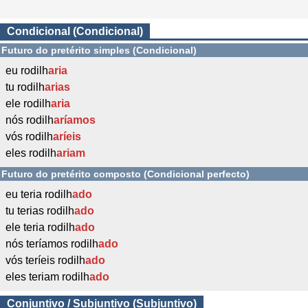
Condicional (Condicional)
Futuro do pretérito simples (Condicional)
eu rodilh
aria
tu rodilh
arias
ele rodilh
aria
nós rodilh
aríamos
vós rodilh
aríeis
eles rodilh
ariam
Futuro do pretérito composto (Condicional perfecto)
eu teria rodilh
ado
tu terias rodilh
ado
ele teria rodilh
ado
nós teríamos rodilh
ado
vós teríeis rodilh
ado
eles teriam rodilh
ado
Conjuntivo / Subjuntivo (Subjuntivo)