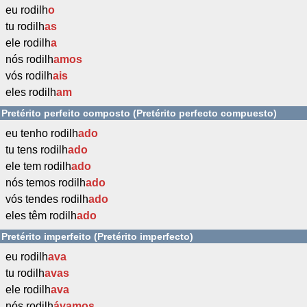
eu rodilh
o
tu rodilh
as
ele rodilh
a
nós rodilh
amos
vós rodilh
ais
eles rodilh
am
Pretérito perfeito composto (Pretérito perfecto compuesto)
eu tenho rodilh
ado
tu tens rodilh
ado
ele tem rodilh
ado
nós temos rodilh
ado
vós tendes rodilh
ado
eles têm rodilh
ado
Pretérito imperfeito (Pretérito imperfecto)
eu rodilh
ava
tu rodilh
avas
ele rodilh
ava
nós rodilh
ávamos