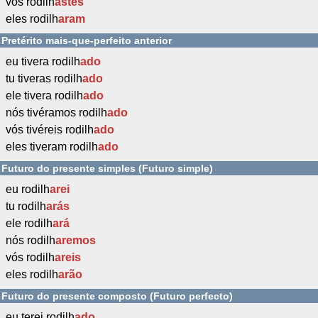
vós rodilh
astes
eles rodilh
aram
Pretérito mais-que-perfeito anterior
eu tivera rodilh
ado
tu tiveras rodilh
ado
ele tivera rodilh
ado
nós tivéramos rodilh
ado
vós tivéreis rodilh
ado
eles tiveram rodilh
ado
Futuro do presente simples (Futuro simple)
eu rodilh
arei
tu rodilh
arás
ele rodilh
ará
nós rodilh
aremos
vós rodilh
areis
eles rodilh
arão
Futuro do presente composto (Futuro perfecto)
eu terei rodilh
ado