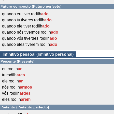
Futuro composto (Futuro perfecto)
quando eu tiver rodilh
ado
quando tu tiveres rodilh
ado
quando ele tiver rodilh
ado
quando nós tivermos rodilh
ado
quando vós tiverdes rodilh
ado
quando eles tiverem rodilh
ado
Infinitivo pessoal (Infinitivo personal)
Presente (Presente)
eu rodilh
ar
tu rodilh
ares
ele rodilh
ar
nós rodilh
armos
vós rodilh
ardes
eles rodilh
arem
Pretérito (Pretérito perfecto)