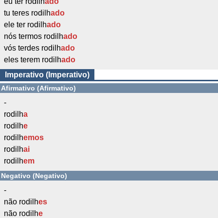
eu ter rodilh
ado
tu teres rodilh
ado
ele ter rodilh
ado
nós termos rodilh
ado
vós terdes rodilh
ado
eles terem rodilh
ado
Imperativo (Imperativo)
Afirmativo (Afirmativo)
-
rodilh
a
rodilh
e
rodilh
emos
rodilh
ai
rodilh
em
Negativo (Negativo)
-
não rodilh
es
não rodilh
e