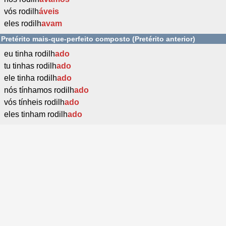
vós rodilh
áveis
eles rodilh
avam
Pretérito mais-que-perfeito composto (Pretérito anterior)
eu tinha rodilh
ado
tu tinhas rodilh
ado
ele tinha rodilh
ado
nós tínhamos rodilh
ado
vós tínheis rodilh
ado
eles tinham rodilh
ado