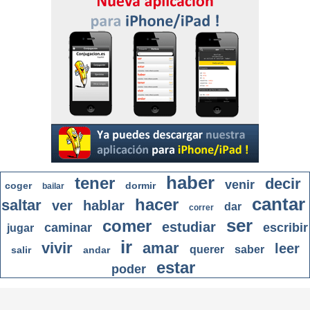
haber
tener
decir
venir
coger
dormir
bailar
cantar
hacer
saltar
ver
hablar
dar
correr
ser
comer
estudiar
caminar
escribir
jugar
ir
vivir
amar
leer
querer
saber
salir
andar
estar
poder