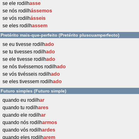
se ele rodilh
asse
se nós rodilh
ássemos
se vós rodilh
ásseis
se eles rodilh
assem
Pretérito mais-que-perfeito (Pretérito pluscuamperfecto)
se eu tivesse rodilh
ado
se tu tivesses rodilh
ado
se ele tivesse rodilh
ado
se nós tivéssemos rodilh
ado
se vós tivésseis rodilh
ado
se eles tivessem rodilh
ado
Futuro simples (Futuro simple)
quando eu rodilh
ar
quando tu rodilh
ares
quando ele rodilh
ar
quando nós rodilh
armos
quando vós rodilh
ardes
quando eles rodilh
arem