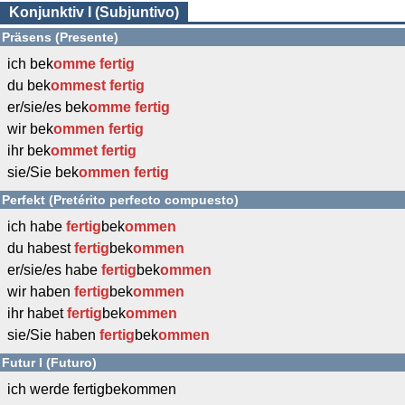
Konjunktiv I (Subjuntivo)
Präsens (Presente)
ich bek
omme
fertig
du bek
ommest
fertig
er/sie/es bek
omme
fertig
wir bek
ommen
fertig
ihr bek
ommet
fertig
sie/Sie bek
ommen
fertig
Perfekt (Pretérito perfecto compuesto)
ich habe
fertig
bek
ommen
du habest
fertig
bek
ommen
er/sie/es habe
fertig
bek
ommen
wir haben
fertig
bek
ommen
ihr habet
fertig
bek
ommen
sie/Sie haben
fertig
bek
ommen
Futur I (Futuro)
ich werde fertigbekommen