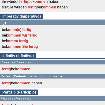
ihr würdet
fertig
bek
ommen
haben
sie/Sie würden
fertig
bek
ommen
haben
Imperativ (Imperativo)
- (-)
bek
omm(e)
fertig
bek
ommen wir
fertig
bek
ommt
fertig
bek
ommen Sie
fertig
Infinitiv (Infinitivo)
Präsens (Presente)
fertig
bek
ommen
Perfekt (Pretérito perfecto compuesto)
fertig
bek
ommen
haben
Partizip (Participio)
Präsens (Presente)