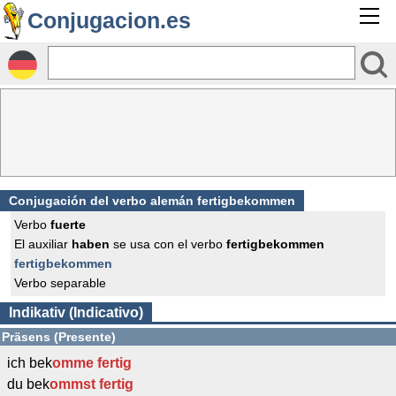
Conjugacion.es
Conjugación del verbo alemán fertigbekommen
Verbo
fuerte
El auxiliar
haben
se usa con el verbo
fertigbekommen
fertigbekommen
Verbo separable
Indikativ (Indicativo)
Präsens (Presente)
ich bek
omme
fertig
du bek
ommst
fertig