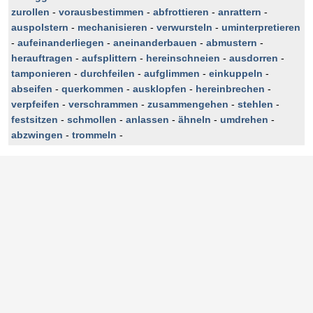
zurollen
-
vorausbestimmen
-
abfrottieren
-
anrattern
-
auspolstern
-
mechanisieren
-
verwursteln
-
uminterpretieren
-
aufeinanderliegen
-
aneinanderbauen
-
abmustern
-
herauftragen
-
aufsplittern
-
hereinschneien
-
ausdorren
-
tamponieren
-
durchfeilen
-
aufglimmen
-
einkuppeln
-
abseifen
-
querkommen
-
ausklopfen
-
hereinbrechen
-
verpfeifen
-
verschrammen
-
zusammengehen
-
stehlen
-
festsitzen
-
schmollen
-
anlassen
-
ähneln
-
umdrehen
-
abzwingen
-
trommeln
-