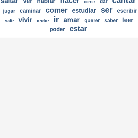
cantar
hacer
saltar
ver
hablar
dar
correr
ser
comer
estudiar
caminar
escribir
jugar
ir
vivir
amar
leer
querer
saber
salir
andar
estar
poder