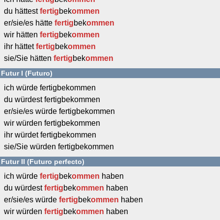
du hättest
fertig
bek
ommen
er/sie/es hätte
fertig
bek
ommen
wir hätten
fertig
bek
ommen
ihr hättet
fertig
bek
ommen
sie/Sie hätten
fertig
bek
ommen
Futur I (Futuro)
ich würde fertigbekommen
du würdest fertigbekommen
er/sie/es würde fertigbekommen
wir würden fertigbekommen
ihr würdet fertigbekommen
sie/Sie würden fertigbekommen
Futur II (Futuro perfecto)
ich würde
fertig
bek
ommen
haben
du würdest
fertig
bek
ommen
haben
er/sie/es würde
fertig
bek
ommen
haben
wir würden
fertig
bek
ommen
haben