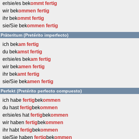
er/sie/es bek
ommt
fertig
wir bek
ommen
fertig
ihr bek
ommt
fertig
sie/Sie bek
ommen
fertig
Präteritum (Pretérito imperfecto)
ich bek
am
fertig
du bek
amst
fertig
er/sie/es bek
am
fertig
wir bek
amen
fertig
ihr bek
amt
fertig
sie/Sie bek
amen
fertig
Perfekt (Pretérito perfecto compuesto)
ich habe
fertig
bek
ommen
du hast
fertig
bek
ommen
er/sie/es hat
fertig
bek
ommen
wir haben
fertig
bek
ommen
ihr habt
fertig
bek
ommen
sie/Sie haben
fertig
bek
ommen