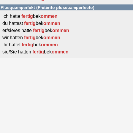
Plusquamperfekt (Pretérito pluscuamperfecto)
ich hatte
fertig
bek
ommen
du hattest
fertig
bek
ommen
er/sie/es hatte
fertig
bek
ommen
wir hatten
fertig
bek
ommen
ihr hattet
fertig
bek
ommen
sie/Sie hatten
fertig
bek
ommen