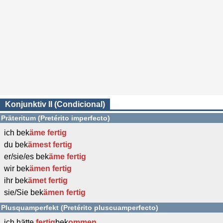
Konjunktiv II (Condicional)
Präteritum (Pretérito imperfecto)
ich bek
äme
fertig
du bek
ämest
fertig
er/sie/es bek
äme
fertig
wir bek
ämen
fertig
ihr bek
ämet
fertig
sie/Sie bek
ämen
fertig
Plusquamperfekt (Pretérito pluscuamperfecto)
ich hätte
fertig
bek
ommen