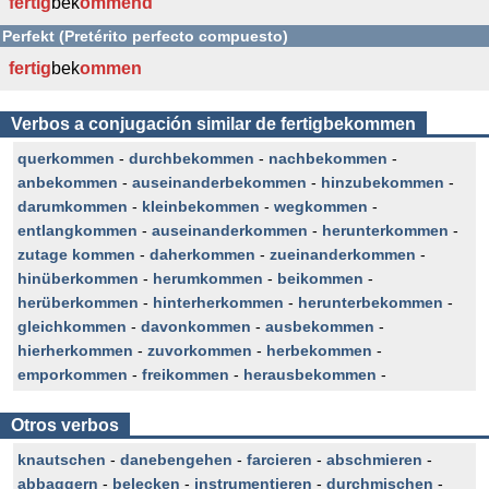
fertig
bek
ommend
Perfekt (Pretérito perfecto compuesto)
fertig
bek
ommen
Verbos a conjugación similar de fertigbekommen
querkommen
-
durchbekommen
-
nachbekommen
-
anbekommen
-
auseinanderbekommen
-
hinzubekommen
-
darumkommen
-
kleinbekommen
-
wegkommen
-
entlangkommen
-
auseinanderkommen
-
herunterkommen
-
zutage kommen
-
daherkommen
-
zueinanderkommen
-
hinüberkommen
-
herumkommen
-
beikommen
-
herüberkommen
-
hinterherkommen
-
herunterbekommen
-
gleichkommen
-
davonkommen
-
ausbekommen
-
hierherkommen
-
zuvorkommen
-
herbekommen
-
emporkommen
-
freikommen
-
herausbekommen
-
Otros verbos
knautschen
-
danebengehen
-
farcieren
-
abschmieren
-
abbaggern
-
belecken
-
instrumentieren
-
durchmischen
-