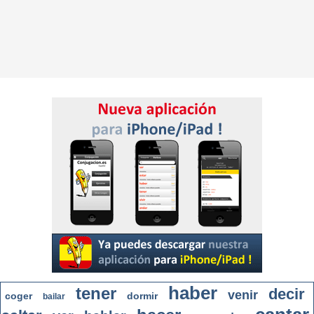
haber
tener
decir
venir
coger
dormir
bailar