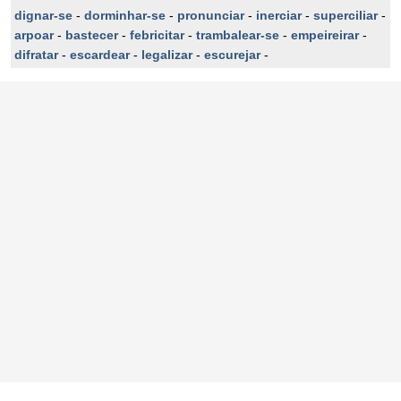
dignar-se
-
dorminhar-se
-
pronunciar
-
inerciar
-
superciliar
-
arpoar
-
bastecer
-
febricitar
-
trambalear-se
-
empeireirar
-
difratar
-
escardear
-
legalizar
-
escurejar
-