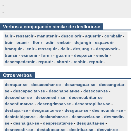
-
-
Verbos a conjugación similar de desflorir-se
falir
-
ressarcir
-
manutenir
-
descolorir
-
aguerrir
-
combalir
-
buir
-
bramir
-
florir
-
adir
-
embair
-
dejungir
-
espavorir
-
branquir
-
lenir
-
ressequir
-
delir
-
desjungir
-
despavorir
-
transir
-
exinanir
-
fornir
-
guarnir
-
desparzir
-
emolir
-
desempedernir
-
reprurir
-
aborrir
-
renhir
-
repruir
-
Otros verbos
derrapar-se
-
desacochar-se
-
desamagoar-se
-
descangotar-
se
-
descapacitar-se
-
deschapelar-se
-
descocar-se
-
descochar-se
-
descomedir-se
-
desencabritar-se
-
desenfunar-se
-
desengrimpar-se
-
desentropilhar-se
-
desfaçar-se
-
desguaritar-se
-
desguiar-se
-
desincumbir-se
-
desinteiriçar-se
-
deslanchar-se
-
desmazelar-se
-
desmedir-
se
-
desnalgar-se
-
desprecatar-se
-
desquartar-se
-
desrevestir-se
-
destabocar-se
-
destribar-se
-
desvair-se
-