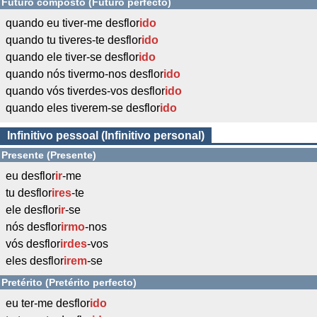
Futuro composto (Futuro perfecto)
quando eu tiver-me desflor
ido
quando tu tiveres-te desflor
ido
quando ele tiver-se desflor
ido
quando nós tivermo-nos desflor
ido
quando vós tiverdes-vos desflor
ido
quando eles tiverem-se desflor
ido
Infinitivo pessoal (Infinitivo personal)
Presente (Presente)
eu desflor
ir
-me
tu desflor
ires
-te
ele desflor
ir
-se
nós desflor
irmo
-nos
vós desflor
irdes
-vos
eles desflor
irem
-se
Pretérito (Pretérito perfecto)
eu ter-me desflor
ido