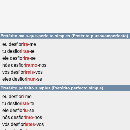
Pretérito mais-que-perfeito simples (Pretérito pluscuamperfecto)
eu desflor
ira
-me
tu desflor
iras
-te
ele desflor
ira
-se
nós desflor
íramo
-nos
vós desflor
íreis
-vos
eles desflor
iram
-se
Pretérito perfeito simples (Pretérito perfecto simple)
eu desflor
i
-me
tu desflor
iste
-te
ele desflor
iu
-se
nós desflor
imo
-nos
vós desflor
istes
-vos