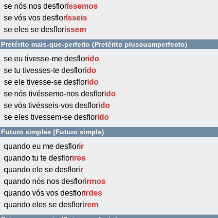
se nós nos desflor
íssemos
se vós vos desflor
ísseis
se eles se desflor
issem
Pretérito mais-que-perfeito (Pretérito pluscuamperfecto)
se eu tivesse-me desflor
ido
se tu tivesses-te desflor
ido
se ele tivesse-se desflor
ido
se nós tivéssemo-nos desflor
ido
se vós tivésseis-vos desflor
ido
se eles tivessem-se desflor
ido
Futuro simples (Futuro simple)
quando eu me desflor
ir
quando tu te desflor
ires
quando ele se desflor
ir
quando nós nos desflor
irmos
quando vós vos desflor
irdes
quando eles se desflor
irem