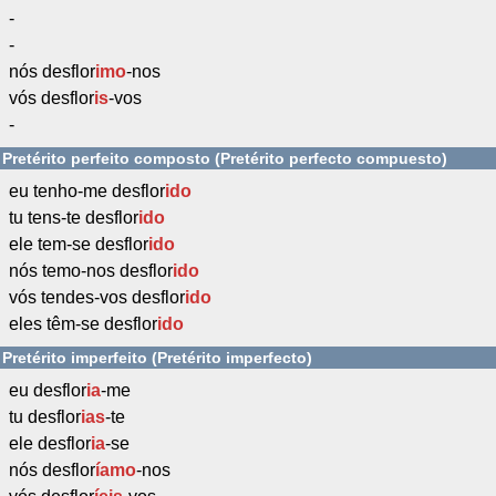
-
-
nós desflor
imo
-nos
vós desflor
is
-vos
-
Pretérito perfeito composto (Pretérito perfecto compuesto)
eu tenho-me desflor
ido
tu tens-te desflor
ido
ele tem-se desflor
ido
nós temo-nos desflor
ido
vós tendes-vos desflor
ido
eles têm-se desflor
ido
Pretérito imperfeito (Pretérito imperfecto)
eu desflor
ia
-me
tu desflor
ias
-te
ele desflor
ia
-se
nós desflor
íamo
-nos