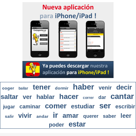
haber
tener
decir
venir
coger
dormir
bailar
cantar
hacer
saltar
ver
hablar
dar
correr
ser
comer
estudiar
caminar
escribir
jugar
ir
vivir
amar
leer
querer
saber
salir
andar
estar
poder