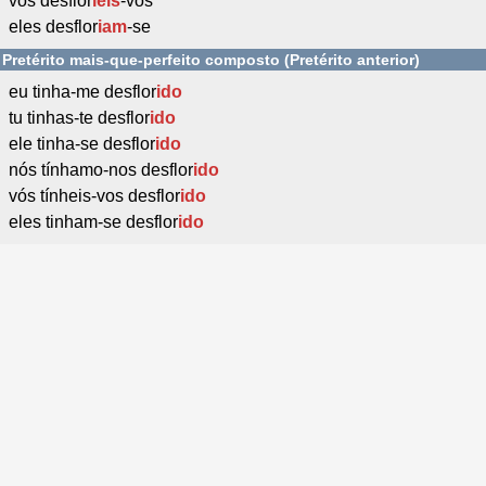
vós desflor
íeis
-vos
eles desflor
iam
-se
Pretérito mais-que-perfeito composto (Pretérito anterior)
eu tinha-me desflor
ido
tu tinhas-te desflor
ido
ele tinha-se desflor
ido
nós tínhamo-nos desflor
ido
vós tínheis-vos desflor
ido
eles tinham-se desflor
ido