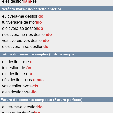
eles desflor
iram
-se
Pretérito mais-que-perfeito anterior
eu tivera-me desflor
ido
tu tiveras-te desflor
ido
ele tivera-se desflor
ido
nós tivéramo-nos desflor
ido
vós tivéreis-vos desflor
ido
eles tiveram-se desflor
ido
Futuro do presente simples (Futuro simple)
eu desflorir-me-
ei
tu desflorir-te-
ás
ele desflorir-se-
á
nós desflorir-nos-
emos
vós desflorir-vos-
eis
eles desflorir-se-
ão
Futuro do presente composto (Futuro perfecto)
eu ter-me-ei desflor
ido