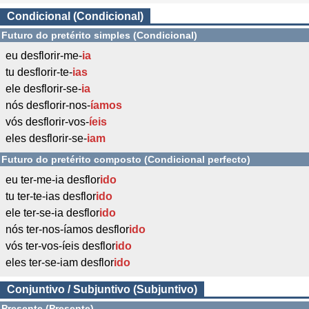
Condicional (Condicional)
Futuro do pretérito simples (Condicional)
eu desflorir-me-
ia
tu desflorir-te-
ias
ele desflorir-se-
ia
nós desflorir-nos-
íamos
vós desflorir-vos-
íeis
eles desflorir-se-
iam
Futuro do pretérito composto (Condicional perfecto)
eu ter-me-ia desflor
ido
tu ter-te-ias desflor
ido
ele ter-se-ia desflor
ido
nós ter-nos-íamos desflor
ido
vós ter-vos-íeis desflor
ido
eles ter-se-iam desflor
ido
Conjuntivo / Subjuntivo (Subjuntivo)
Presente (Presente)