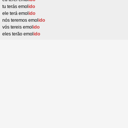
tu terás emol
ido
ele terá emol
ido
nós teremos emol
ido
vós tereis emol
ido
eles terão emol
ido