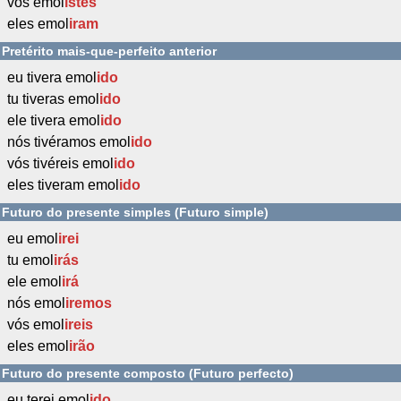
vós emol
istes
eles emol
iram
Pretérito mais-que-perfeito anterior
eu tivera emol
ido
tu tiveras emol
ido
ele tivera emol
ido
nós tivéramos emol
ido
vós tivéreis emol
ido
eles tiveram emol
ido
Futuro do presente simples (Futuro simple)
eu emol
irei
tu emol
irás
ele emol
irá
nós emol
iremos
vós emol
ireis
eles emol
irão
Futuro do presente composto (Futuro perfecto)
eu terei emol
ido