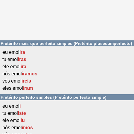
Pretérito mais-que-perfeito simples (Pretérito pluscuamperfecto)
eu emol
ira
tu emol
iras
ele emol
ira
nós emol
íramos
vós emol
íreis
eles emol
iram
Pretérito perfeito simples (Pretérito perfecto simple)
eu emol
i
tu emol
iste
ele emol
iu
nós emol
imos