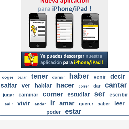
haber
tener
decir
venir
coger
dormir
bailar
cantar
hacer
saltar
ver
hablar
dar
correr
ser
comer
estudiar
caminar
escribir
jugar
ir
vivir
amar
leer
querer
saber
salir
andar
estar
poder