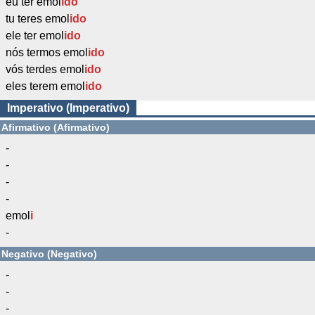
eu ter emol
ido
tu teres emol
ido
ele ter emol
ido
nós termos emol
ido
vós terdes emol
ido
eles terem emol
ido
Imperativo (Imperativo)
Afirmativo (Afirmativo)
-
-
-
-
emol
i
-
Negativo (Negativo)
-
-
-