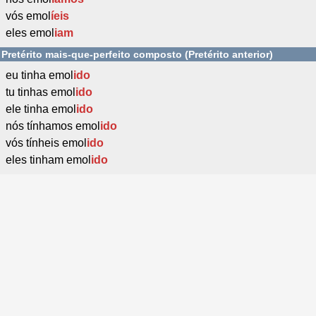
vós emol
íeis
eles emol
iam
Pretérito mais-que-perfeito composto (Pretérito anterior)
eu tinha emol
ido
tu tinhas emol
ido
ele tinha emol
ido
nós tínhamos emol
ido
vós tínheis emol
ido
eles tinham emol
ido