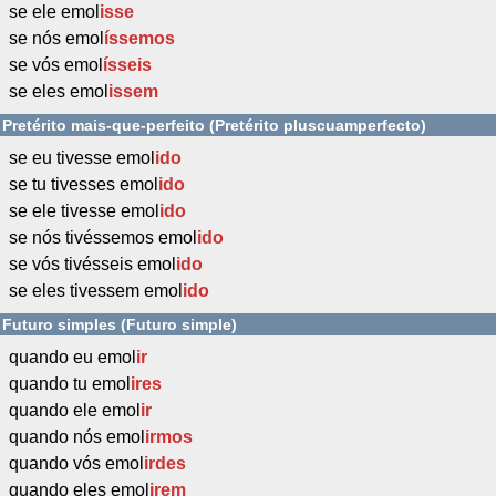
se ele emol
isse
se nós emol
íssemos
se vós emol
ísseis
se eles emol
issem
Pretérito mais-que-perfeito (Pretérito pluscuamperfecto)
se eu tivesse emol
ido
se tu tivesses emol
ido
se ele tivesse emol
ido
se nós tivéssemos emol
ido
se vós tivésseis emol
ido
se eles tivessem emol
ido
Futuro simples (Futuro simple)
quando eu emol
ir
quando tu emol
ires
quando ele emol
ir
quando nós emol
irmos
quando vós emol
irdes
quando eles emol
irem