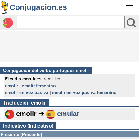
Conjugacion.es
Conjugación del verbo portugués emolir
El verbo
emolir
es transitivo
emolir
|
emolir femenino
emolir en voz pasiva
|
emolir en voz pasiva femenino
Traducción
emolir
emolir ➔
emular
Indicativo (Indicativo)
Presente (Presente)