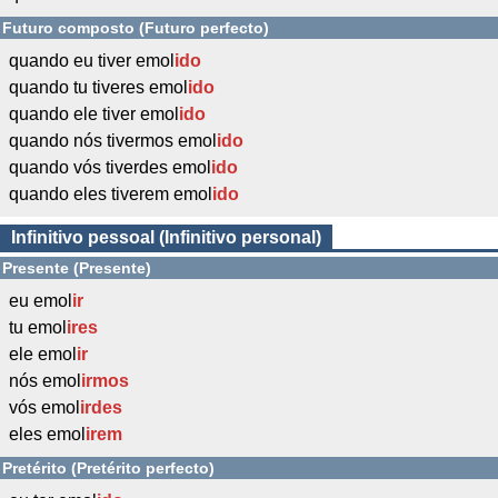
Futuro composto (Futuro perfecto)
quando eu tiver emol
ido
quando tu tiveres emol
ido
quando ele tiver emol
ido
quando nós tivermos emol
ido
quando vós tiverdes emol
ido
quando eles tiverem emol
ido
Infinitivo pessoal (Infinitivo personal)
Presente (Presente)
eu emol
ir
tu emol
ires
ele emol
ir
nós emol
irmos
vós emol
irdes
eles emol
irem
Pretérito (Pretérito perfecto)