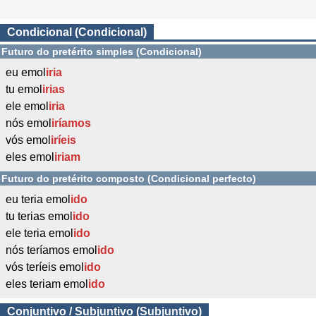
Condicional (Condicional)
Futuro do pretérito simples (Condicional)
eu emol
iria
tu emol
irias
ele emol
iria
nós emol
iríamos
vós emol
iríeis
eles emol
iriam
Futuro do pretérito composto (Condicional perfecto)
eu teria emol
ido
tu terias emol
ido
ele teria emol
ido
nós teríamos emol
ido
vós teríeis emol
ido
eles teriam emol
ido
Conjuntivo / Subjuntivo (Subjuntivo)