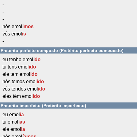
-
-
-
nós emol
imos
vós emol
is
-
Pretérito perfeito composto (Pretérito perfecto compuesto)
eu tenho emol
ido
tu tens emol
ido
ele tem emol
ido
nós temos emol
ido
vós tendes emol
ido
eles têm emol
ido
Pretérito imperfeito (Pretérito imperfecto)
eu emol
ia
tu emol
ias
ele emol
ia
nós emol
íamos