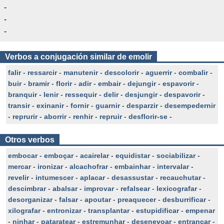
-
-
-
Verbos a conjugación similar de emolir
falir
-
ressarcir
-
manutenir
-
descolorir
-
aguerrir
-
combalir
-
buir
-
bramir
-
florir
-
adir
-
embair
-
dejungir
-
espavorir
-
branquir
-
lenir
-
ressequir
-
delir
-
desjungir
-
despavorir
-
transir
-
exinanir
-
fornir
-
guarnir
-
desparzir
-
desempedernir
-
reprurir
-
aborrir
-
renhir
-
repruir
-
desflorir-se
-
Otros verbos
embocar
-
emboçar
-
acairelar
-
equidistar
-
sociabilizar
-
mercar
-
ironizar
-
alcachofrar
-
embainhar
-
intervalar
-
revelir
-
intumescer
-
aplacar
-
desassustar
-
recauchutar
-
descimbrar
-
abalsar
-
improvar
-
refalsear
-
lexicografar
-
desorganizar
-
falsar
-
apoutar
-
preaquecer
-
desburrificar
-
xilografar
-
entronizar
-
transplantar
-
estupidificar
-
empenar
-
ninhar
-
pataratear
-
estremunhar
-
desenevoar
-
entrançar
-