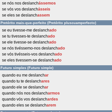
se nós nos deslanch
ássemos
se vós vos deslanch
ásseis
se eles se deslanch
assem
Pretérito mais-que-perfeito (Pretérito pluscuamperfecto)
se eu tivesse-me deslanch
ado
se tu tivesses-te deslanch
ado
se ele tivesse-se deslanch
ado
se nós tivéssemo-nos deslanch
ado
se vós tivésseis-vos deslanch
ado
se eles tivessem-se deslanch
ado
Futuro simples (Futuro simple)
quando eu me deslanch
ar
quando tu te deslanch
ares
quando ele se deslanch
ar
quando nós nos deslanch
armos
quando vós vos deslanch
ardes
quando eles se deslanch
arem