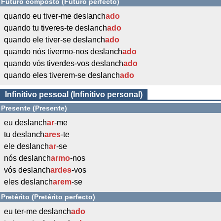
Futuro composto (Futuro perfecto)
quando eu tiver-me deslanch
ado
quando tu tiveres-te deslanch
ado
quando ele tiver-se deslanch
ado
quando nós tivermo-nos deslanch
ado
quando vós tiverdes-vos deslanch
ado
quando eles tiverem-se deslanch
ado
Infinitivo pessoal (Infinitivo personal)
Presente (Presente)
eu deslanch
ar
-me
tu deslanch
ares
-te
ele deslanch
ar
-se
nós deslanch
armo
-nos
vós deslanch
ardes
-vos
eles deslanch
arem
-se
Pretérito (Pretérito perfecto)
eu ter-me deslanch
ado