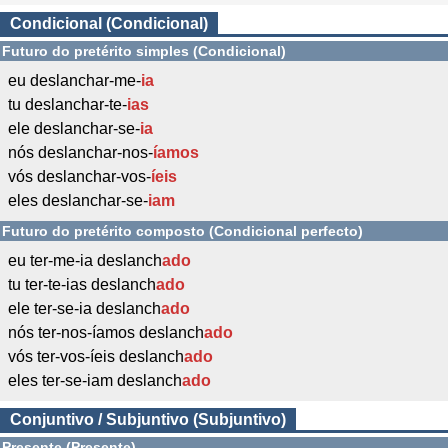
Condicional (Condicional)
Futuro do pretérito simples (Condicional)
eu deslanchar-me-
ia
tu deslanchar-te-
ias
ele deslanchar-se-
ia
nós deslanchar-nos-
íamos
vós deslanchar-vos-
íeis
eles deslanchar-se-
iam
Futuro do pretérito composto (Condicional perfecto)
eu ter-me-ia deslanch
ado
tu ter-te-ias deslanch
ado
ele ter-se-ia deslanch
ado
nós ter-nos-íamos deslanch
ado
vós ter-vos-íeis deslanch
ado
eles ter-se-iam deslanch
ado
Conjuntivo / Subjuntivo (Subjuntivo)
Presente (Presente)