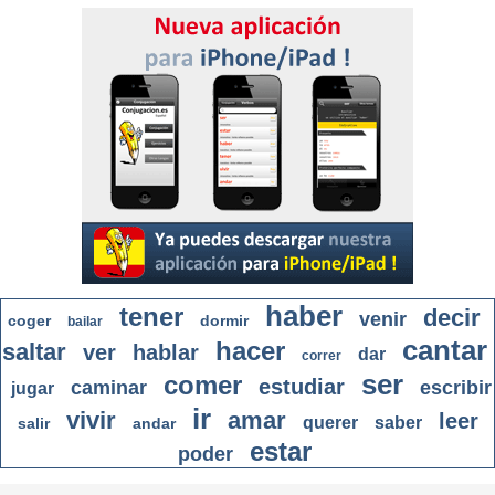
haber
tener
decir
venir
coger
dormir
bailar
cantar
hacer
saltar
ver
hablar
dar
correr
ser
comer
estudiar
caminar
escribir
jugar
ir
vivir
amar
leer
querer
saber
salir
andar
estar
poder