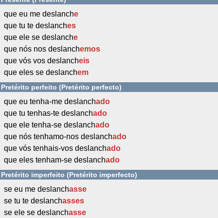
que eu me deslanch
e
que tu te deslanch
es
que ele se deslanch
e
que nós nos deslanch
emos
que vós vos deslanch
eis
que eles se deslanch
em
Pretérito perfeito (Pretérito perfecto)
que eu tenha-me deslanch
ado
que tu tenhas-te deslanch
ado
que ele tenha-se deslanch
ado
que nós tenhamo-nos deslanch
ado
que vós tenhais-vos deslanch
ado
que eles tenham-se deslanch
ado
Pretérito imperfeito (Pretérito imperfecto)
se eu me deslanch
asse
se tu te deslanch
asses
se ele se deslanch
asse