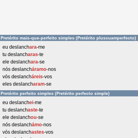
Pretérito mais-que-perfeito simples (Pretérito pluscuamperfecto)
eu deslanch
ara
-me
tu deslanch
aras
-te
ele deslanch
ara
-se
nós deslanch
áramo
-nos
vós deslanch
áreis
-vos
eles deslanch
aram
-se
Pretérito perfeito simples (Pretérito perfecto simple)
eu deslanch
ei
-me
tu deslanch
aste
-te
ele deslanch
ou
-se
nós deslanch
ámo
-nos
vós deslanch
astes
-vos