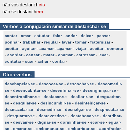
não vos deslanch
eis
não se deslanch
em
Verbos a conjugación similar de deslanchar-se
cantar
-
amar
-
estudar
-
falar
-
andar
-
deixar
-
passar
-
ponhar
-
trabalhar
-
regular
-
lavar
-
tomar
-
fraternizar
-
acoitar
-
açoitar
-
acamar
-
açamar
-
viajar
-
aceitar
-
comprar
-
acordar
-
cansar
-
matar
-
chamar
-
estressar
-
levar
-
contatar
-
suar
-
achar
-
contar
-
Otros verbos
deschapelar-se
-
descocar-se
-
descochar-se
-
descomedir-
se
-
desencabritar-se
-
desenfunar-se
-
desengrimpar-se
-
desentropilhar-se
-
desfaçar-se
-
desflorir-se
-
desguaritar-
se
-
desguiar-se
-
desincumbir-se
-
desinteiriçar-se
-
desmazelar-se
-
desmedir-se
-
desnalgar-se
-
desprecatar-se
-
desquartar-se
-
desrevestir-se
-
destabocar-se
-
destribar-
se
-
desvair-se
-
dignar-se
-
dorminhar-se
-
ecar-se
-
eguar-
se
-
emarar-se
-
embananar-se
-
embarrigar-se
-
aconfradar
-