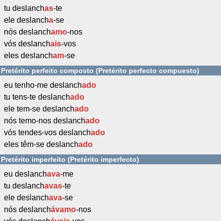
tu deslanch
as
-te
ele deslanch
a
-se
nós deslanch
amo
-nos
vós deslanch
ais
-vos
eles deslanch
am
-se
Pretérito perfeito composto (Pretérito perfecto compuesto)
eu tenho-me deslanch
ado
tu tens-te deslanch
ado
ele tem-se deslanch
ado
nós temo-nos deslanch
ado
vós tendes-vos deslanch
ado
eles têm-se deslanch
ado
Pretérito imperfeito (Pretérito imperfecto)
eu deslanch
ava
-me
tu deslanch
avas
-te
ele deslanch
ava
-se
nós deslanch
ávamo
-nos