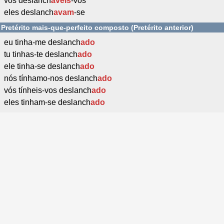
vós deslanch
áveis
-vos
eles deslanch
avam
-se
Pretérito mais-que-perfeito composto (Pretérito anterior)
eu tinha-me deslanch
ado
tu tinhas-te deslanch
ado
ele tinha-se deslanch
ado
nós tínhamo-nos deslanch
ado
vós tínheis-vos deslanch
ado
eles tinham-se deslanch
ado