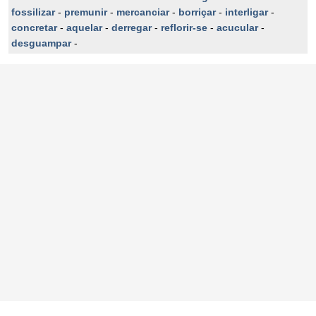
fossilizar
-
premunir
-
mercanciar
-
borriçar
-
interligar
-
concretar
-
aquelar
-
derregar
-
reflorir-se
-
acucular
-
desguampar
-