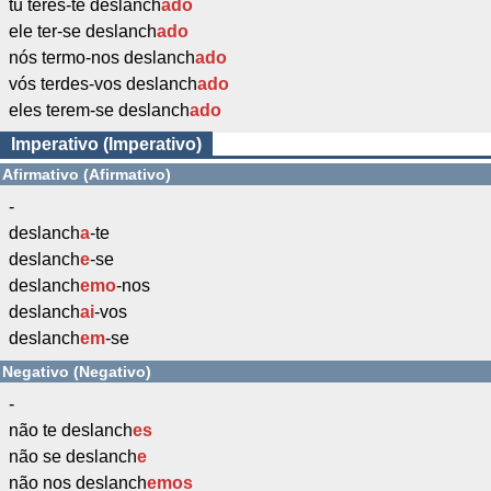
tu teres-te deslanch
ado
ele ter-se deslanch
ado
nós termo-nos deslanch
ado
vós terdes-vos deslanch
ado
eles terem-se deslanch
ado
Imperativo (Imperativo)
Afirmativo (Afirmativo)
-
deslanch
a
-te
deslanch
e
-se
deslanch
emo
-nos
deslanch
ai
-vos
deslanch
em
-se
Negativo (Negativo)
-
não te deslanch
es
não se deslanch
e
não nos deslanch
emos