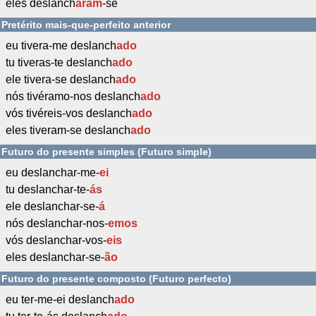
eles deslanch
aram
-se
Pretérito mais-que-perfeito anterior
eu tivera-me deslanch
ado
tu tiveras-te deslanch
ado
ele tivera-se deslanch
ado
nós tivéramo-nos deslanch
ado
vós tivéreis-vos deslanch
ado
eles tiveram-se deslanch
ado
Futuro do presente simples (Futuro simple)
eu deslanchar-me-
ei
tu deslanchar-te-
ás
ele deslanchar-se-
á
nós deslanchar-nos-
emos
vós deslanchar-vos-
eis
eles deslanchar-se-
ão
Futuro do presente composto (Futuro perfecto)
eu ter-me-ei deslanch
ado