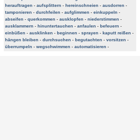
herauftragen
-
aufsplittern
-
hereinschneien
-
ausdorren
-
tamponieren
-
durchfeilen
-
aufglimmen
-
einkuppeln
-
abseifen
-
querkommen
-
ausklopfen
-
niederstimmen
-
ausklammern
-
hinuntertauchen
-
anfaulen
-
befeuern
-
einbüßen
-
ausklinken
-
beginnen
-
sprayen
-
kaputt reißen
-
hängen bleiben
-
durchsuchen
-
begutachten
-
vorsitzen
-
überrumpeln
-
wegschwimmen
-
automatisieren
-