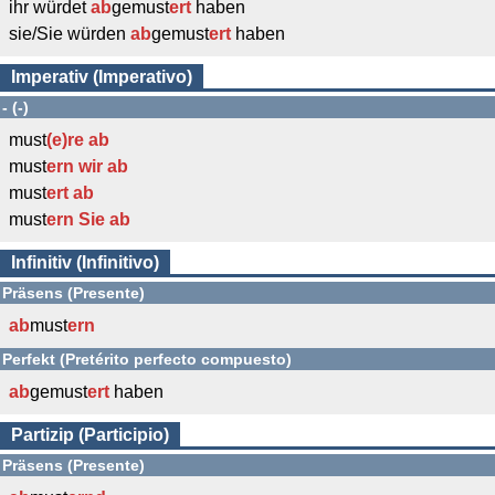
ihr würdet
ab
gemust
ert
haben
sie/Sie würden
ab
gemust
ert
haben
Imperativ (Imperativo)
- (-)
must
(e)re
ab
must
ern wir
ab
must
ert
ab
must
ern Sie
ab
Infinitiv (Infinitivo)
Präsens (Presente)
ab
must
ern
Perfekt (Pretérito perfecto compuesto)
ab
gemust
ert
haben
Partizip (Participio)
Präsens (Presente)