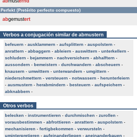
ab
must
ernd
Perfekt (Pretérito perfecto compuesto)
ab
gemust
ert
Verbos a conjugación similar de abmustern
befeuern
-
ausklammern
-
aufsplittern
-
auspolstern
-
anrattern
-
abbaggern
-
ableiern
-
auswittern
-
unterkellern
-
schludern
-
bejammern
-
nachversichern
-
abhalftern
-
aussondern
-
bemeistern
-
durchwandern
-
abscheuern
-
knausern
-
umwittern
-
unterwandern
-
umgittern
-
niederschmettern
-
versteuern
-
notwassern
-
herunterleiern
-
ausmustern
-
herabmindern
-
besteuern
-
aufspeichern
-
abknabbern
-
Otros verbos
belecken
-
instrumentieren
-
durchmischen
-
zurollen
-
vorausbestimmen
-
abfrottieren
-
anrattern
-
auspolstern
-
mechanisieren
-
fertigbekommen
-
verwursteln
-
uminterpretieren
-
aufeinanderliegen
-
aneinanderbauen
-