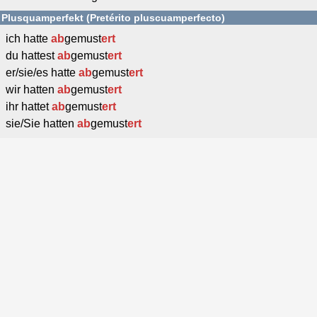
Plusquamperfekt (Pretérito pluscuamperfecto)
ich hatte
ab
gemust
ert
du hattest
ab
gemust
ert
er/sie/es hatte
ab
gemust
ert
wir hatten
ab
gemust
ert
ihr hattet
ab
gemust
ert
sie/Sie hatten
ab
gemust
ert