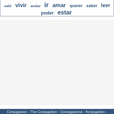
ir
vivir
amar
leer
querer
saber
salir
andar
estar
poder
Conjugaison
-
The Conjugation
-
Coniugazione
-
Konjugation
-