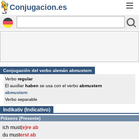
Conjugacion.es
Conjugación del verbo alemán abmustern
Verbo
regular
El auxiliar
haben
se usa con el verbo
abmustern
abmustern
Verbo separable
Indikativ (Indicativo)
Präsens (Presente)
ich must
(e)re
ab
du must
erst
ab