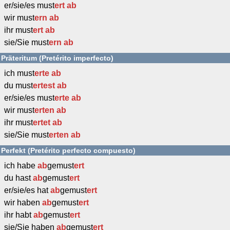
er/sie/es must
ert
ab
wir must
ern
ab
ihr must
ert
ab
sie/Sie must
ern
ab
Präteritum (Pretérito imperfecto)
ich must
erte
ab
du must
ertest
ab
er/sie/es must
erte
ab
wir must
erten
ab
ihr must
ertet
ab
sie/Sie must
erten
ab
Perfekt (Pretérito perfecto compuesto)
ich habe
ab
gemust
ert
du hast
ab
gemust
ert
er/sie/es hat
ab
gemust
ert
wir haben
ab
gemust
ert
ihr habt
ab
gemust
ert
sie/Sie haben
ab
gemust
ert