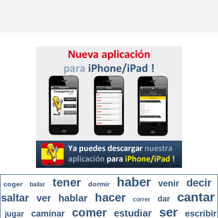
haber
tener
decir
venir
coger
dormir
bailar
cantar
hacer
saltar
ver
hablar
dar
correr
ser
comer
estudiar
caminar
escribir
jugar