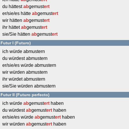
du hättest
ab
gemust
ert
er/sie/es hätte
ab
gemust
ert
wir hätten
ab
gemust
ert
ihr hättet
ab
gemust
ert
sie/Sie hätten
ab
gemust
ert
Futur I (Futuro)
ich würde abmustern
du würdest abmustern
er/sie/es würde abmustern
wir würden abmustern
ihr würdet abmustern
sie/Sie würden abmustern
Futur II (Futuro perfecto)
ich würde
ab
gemust
ert
haben
du würdest
ab
gemust
ert
haben
er/sie/es würde
ab
gemust
ert
haben
wir würden
ab
gemust
ert
haben