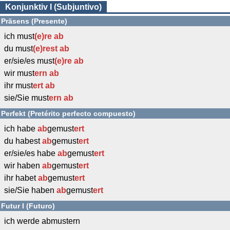
Konjunktiv I (Subjuntivo)
Präsens (Presente)
ich must
(e)re
ab
du must
(e)rest
ab
er/sie/es must
(e)re
ab
wir must
ern
ab
ihr must
ert
ab
sie/Sie must
ern
ab
Perfekt (Pretérito perfecto compuesto)
ich habe
ab
gemust
ert
du habest
ab
gemust
ert
er/sie/es habe
ab
gemust
ert
wir haben
ab
gemust
ert
ihr habet
ab
gemust
ert
sie/Sie haben
ab
gemust
ert
Futur I (Futuro)
ich werde abmustern