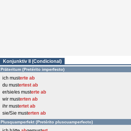
Konjunktiv II (Condicional)
Präteritum (Pretérito imperfecto)
ich must
erte
ab
du must
ertest
ab
er/sie/es must
erte
ab
wir must
erten
ab
ihr must
ertet
ab
sie/Sie must
erten
ab
Plusquamperfekt (Pretérito pluscuamperfecto)
ich hätte
ab
gemust
ert