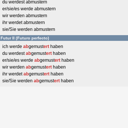
du werdest abmustern
er/sie/es werde abmustern
wir werden abmustern
ihr werdet abmustern
sie/Sie werden abmustern
Futur II (Futuro perfecto)
ich werde
ab
gemust
ert
haben
du werdest
ab
gemust
ert
haben
er/sie/es werde
ab
gemust
ert
haben
wir werden
ab
gemust
ert
haben
ihr werdet
ab
gemust
ert
haben
sie/Sie werden
ab
gemust
ert
haben