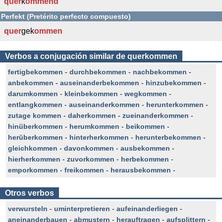
quer
k
ommend
Perfekt (Pretérito perfecto compuesto)
quer
gek
ommen
Verbos a conjugación similar de querkommen
fertigbekommen
-
durchbekommen
-
nachbekommen
-
anbekommen
-
auseinanderbekommen
-
hinzubekommen
-
darumkommen
-
kleinbekommen
-
wegkommen
-
entlangkommen
-
auseinanderkommen
-
herunterkommen
-
zutage kommen
-
daherkommen
-
zueinanderkommen
-
hinüberkommen
-
herumkommen
-
beikommen
-
herüberkommen
-
hinterherkommen
-
herunterbekommen
-
gleichkommen
-
davonkommen
-
ausbekommen
-
hierherkommen
-
zuvorkommen
-
herbekommen
-
emporkommen
-
freikommen
-
herausbekommen
-
Otros verbos
verwursteln
-
uminterpretieren
-
aufeinanderliegen
-
aneinanderbauen
-
abmustern
-
herauftragen
-
aufsplittern
-