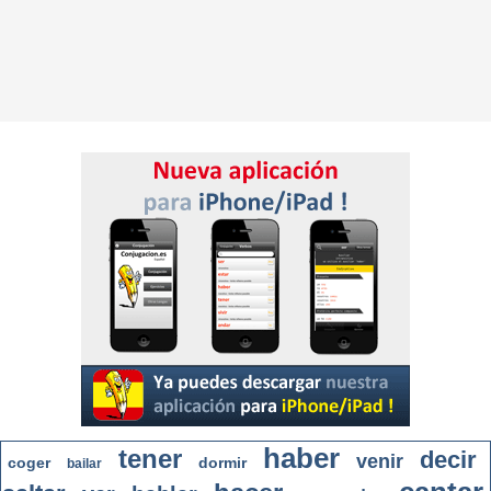
haber
tener
decir
venir
coger
dormir
bailar