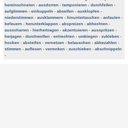
hereinschneien
-
ausdorren
-
tamponieren
-
durchfeilen
-
aufglimmen
-
einkuppeln
-
abseifen
-
ausklopfen
-
niederstimmen
-
ausklammern
-
hinuntertauchen
-
anfaulen
-
befeuern
-
herunterklappen
-
abspreizen
-
abhechten
-
ausscharren
-
hierhertragen
-
akzentuieren
-
ausspritzen
-
herjagen
-
durchwollen
-
entrechten
-
umbiegen
-
zukleben
-
hocken
-
absteifen
-
vernetzen
-
belauschen
-
abbezahlen
-
stimmen
-
auflesen
-
verrenken
-
zuschieben
-
abschnippeln
-