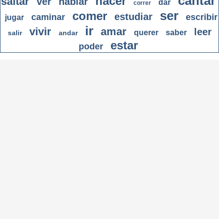
cantar
hacer
saltar
ver
hablar
dar
correr
ser
comer
estudiar
caminar
escribir
jugar
ir
vivir
amar
leer
querer
saber
salir
andar
estar
poder