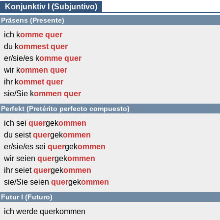
Konjunktiv I (Subjuntivo)
Präsens (Presente)
ich k
omme
quer
du k
ommest
quer
er/sie/es k
omme
quer
wir k
ommen
quer
ihr k
ommet
quer
sie/Sie k
ommen
quer
Perfekt (Pretérito perfecto compuesto)
ich sei
quer
gek
ommen
du seist
quer
gek
ommen
er/sie/es sei
quer
gek
ommen
wir seien
quer
gek
ommen
ihr seiet
quer
gek
ommen
sie/Sie seien
quer
gek
ommen
Futur I (Futuro)
ich werde querkommen