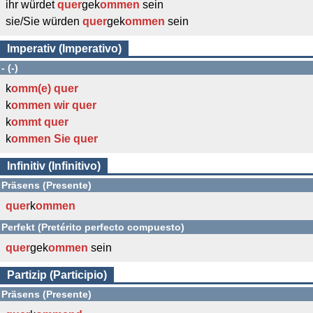
ihr würdet
quer
gek
ommen
sein
sie/Sie würden
quer
gek
ommen
sein
Imperativ (Imperativo)
- (-)
k
omm(e)
quer
k
ommen wir
quer
k
ommt
quer
k
ommen Sie
quer
Infinitiv (Infinitivo)
Präsens (Presente)
quer
k
ommen
Perfekt (Pretérito perfecto compuesto)
quer
gek
ommen
sein
Partizip (Participio)
Präsens (Presente)