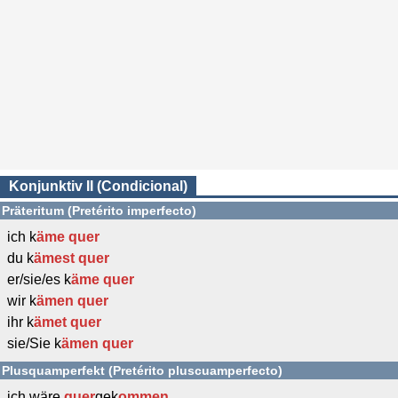
Konjunktiv II (Condicional)
Präteritum (Pretérito imperfecto)
ich k
äme
quer
du k
ämest
quer
er/sie/es k
äme
quer
wir k
ämen
quer
ihr k
ämet
quer
sie/Sie k
ämen
quer
Plusquamperfekt (Pretérito pluscuamperfecto)
ich wäre
quer
gek
ommen