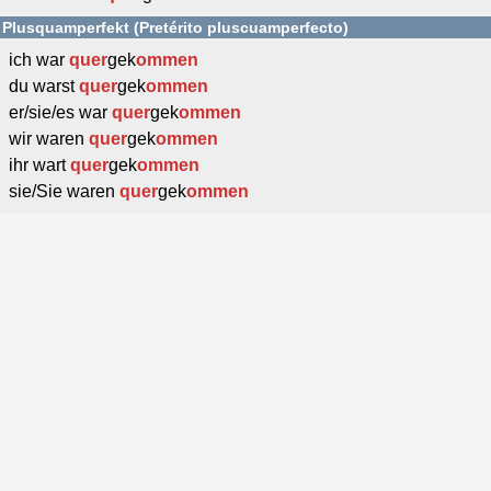
Plusquamperfekt (Pretérito pluscuamperfecto)
ich war
quer
gek
ommen
du warst
quer
gek
ommen
er/sie/es war
quer
gek
ommen
wir waren
quer
gek
ommen
ihr wart
quer
gek
ommen
sie/Sie waren
quer
gek
ommen