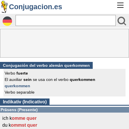
Conjugacion.es
Conjugación del verbo alemán querkommen
Verbo
fuerte
El auxiliar
sein
se usa con el verbo
querkommen
querkommen
Verbo separable
Indikativ (Indicativo)
Präsens (Presente)
ich k
omme
quer
du k
ommst
quer