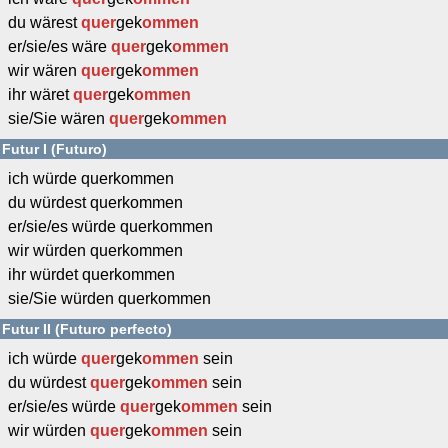
du wärest
quer
gek
ommen
er/sie/es wäre
quer
gek
ommen
wir wären
quer
gek
ommen
ihr wäret
quer
gek
ommen
sie/Sie wären
quer
gek
ommen
Futur I (Futuro)
ich würde querkommen
du würdest querkommen
er/sie/es würde querkommen
wir würden querkommen
ihr würdet querkommen
sie/Sie würden querkommen
Futur II (Futuro perfecto)
ich würde
quer
gek
ommen
sein
du würdest
quer
gek
ommen
sein
er/sie/es würde
quer
gek
ommen
sein
wir würden
quer
gek
ommen
sein