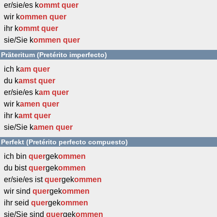
er/sie/es k
ommt
quer
wir k
ommen
quer
ihr k
ommt
quer
sie/Sie k
ommen
quer
Präteritum (Pretérito imperfecto)
ich k
am
quer
du k
amst
quer
er/sie/es k
am
quer
wir k
amen
quer
ihr k
amt
quer
sie/Sie k
amen
quer
Perfekt (Pretérito perfecto compuesto)
ich bin
quer
gek
ommen
du bist
quer
gek
ommen
er/sie/es ist
quer
gek
ommen
wir sind
quer
gek
ommen
ihr seid
quer
gek
ommen
sie/Sie sind
quer
gek
ommen