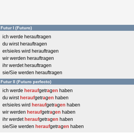
Futur I (Futuro)
ich werde herauftragen
du wirst herauftragen
er/sie/es wird herauftragen
wir werden herauftragen
ihr werdet herauftragen
sie/Sie werden herauftragen
Futur II (Futuro perfecto)
ich werde
herauf
getr
a
g
en
haben
du wirst
herauf
getr
a
g
en
haben
er/sie/es wird
herauf
getr
a
g
en
haben
wir werden
herauf
getr
a
g
en
haben
ihr werdet
herauf
getr
a
g
en
haben
sie/Sie werden
herauf
getr
a
g
en
haben