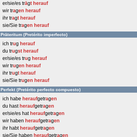
er/sie/es tr
ä
g
t
herauf
wir tr
a
g
en
herauf
ihr tr
a
g
t
herauf
sie/Sie tr
a
g
en
herauf
Präteritum (Pretérito imperfecto)
ich tr
u
g
herauf
du tr
u
g
st
herauf
er/sie/es tr
u
g
herauf
wir tr
u
g
en
herauf
ihr tr
u
g
t
herauf
sie/Sie tr
u
g
en
herauf
Perfekt (Pretérito perfecto compuesto)
ich habe
herauf
getr
a
g
en
du hast
herauf
getr
a
g
en
er/sie/es hat
herauf
getr
a
g
en
wir haben
herauf
getr
a
g
en
ihr habt
herauf
getr
a
g
en
sie/Sie haben
herauf
getr
a
g
en