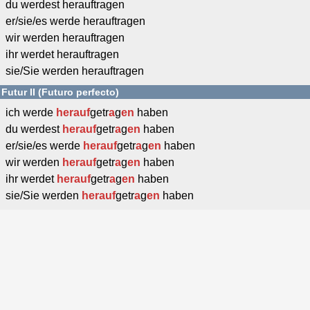
du werdest herauftragen
er/sie/es werde herauftragen
wir werden herauftragen
ihr werdet herauftragen
sie/Sie werden herauftragen
Futur II (Futuro perfecto)
ich werde
herauf
getr
a
g
en
haben
du werdest
herauf
getr
a
g
en
haben
er/sie/es werde
herauf
getr
a
g
en
haben
wir werden
herauf
getr
a
g
en
haben
ihr werdet
herauf
getr
a
g
en
haben
sie/Sie werden
herauf
getr
a
g
en
haben