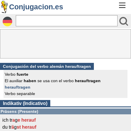
Conjugacion.es
Conjugación del verbo alemán herauftragen
Verbo
fuerte
El auxiliar
haben
se usa con el verbo
herauftragen
herauftragen
Verbo separable
Indikativ (Indicativo)
Präsens (Presente)
ich tr
a
g
e
herauf
du tr
ä
g
st
herauf