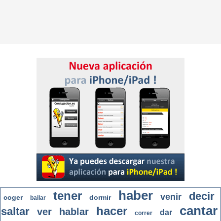
haber
tener
decir
venir
coger
dormir
bailar
cantar
hacer
saltar
ver
hablar
dar
correr