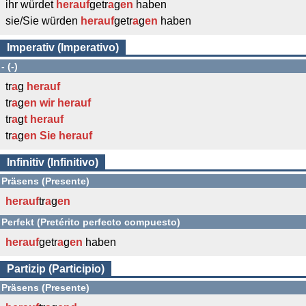
ihr würdet
herauf
getr
a
g
en
haben
sie/Sie würden
herauf
getr
a
g
en
haben
Imperativ (Imperativo)
- (-)
tr
a
g
herauf
tr
a
g
en wir
herauf
tr
a
g
t
herauf
tr
a
g
en Sie
herauf
Infinitiv (Infinitivo)
Präsens (Presente)
herauf
tr
a
g
en
Perfekt (Pretérito perfecto compuesto)
herauf
getr
a
g
en
haben
Partizip (Participio)
Präsens (Presente)