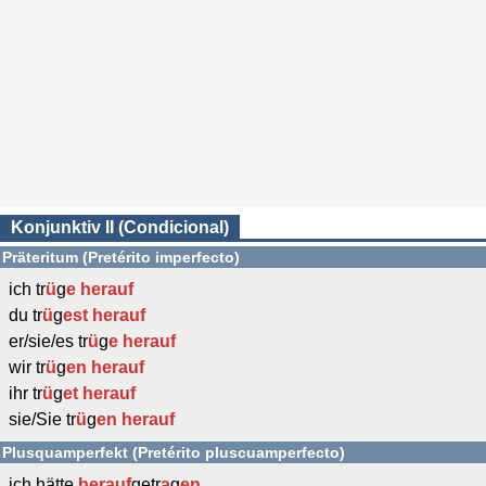
Konjunktiv II (Condicional)
Präteritum (Pretérito imperfecto)
ich tr
ü
g
e
herauf
du tr
ü
g
est
herauf
er/sie/es tr
ü
g
e
herauf
wir tr
ü
g
en
herauf
ihr tr
ü
g
et
herauf
sie/Sie tr
ü
g
en
herauf
Plusquamperfekt (Pretérito pluscuamperfecto)
ich hätte
herauf
getr
a
g
en