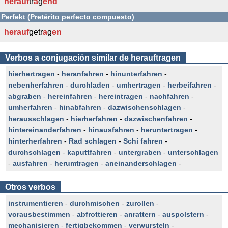
herauf
tr
a
g
end
Perfekt (Pretérito perfecto compuesto)
herauf
getr
a
g
en
Verbos a conjugación similar de herauftragen
hierhertragen
-
heranfahren
-
hinunterfahren
-
nebenherfahren
-
durchladen
-
umhertragen
-
herbeifahren
-
abgraben
-
hereinfahren
-
hereintragen
-
nachfahren
-
umherfahren
-
hinabfahren
-
dazwischenschlagen
-
herausschlagen
-
hierherfahren
-
dazwischenfahren
-
hintereinanderfahren
-
hinausfahren
-
heruntertragen
-
hinterherfahren
-
Rad schlagen
-
Schi fahren
-
durchschlagen
-
kaputtfahren
-
untergraben
-
unterschlagen
-
ausfahren
-
herumtragen
-
aneinanderschlagen
-
Otros verbos
instrumentieren
-
durchmischen
-
zurollen
-
vorausbestimmen
-
abfrottieren
-
anrattern
-
auspolstern
-
mechanisieren
-
fertigbekommen
-
verwursteln
-