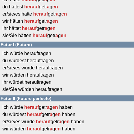
du hättest
herauf
getr
a
g
en
er/sie/es hätte
herauf
getr
a
g
en
wir hätten
herauf
getr
a
g
en
ihr hättet
herauf
getr
a
g
en
sie/Sie hätten
herauf
getr
a
g
en
Futur I (Futuro)
ich würde herauftragen
du würdest herauftragen
er/sie/es würde herauftragen
wir würden herauftragen
ihr würdet herauftragen
sie/Sie würden herauftragen
Futur II (Futuro perfecto)
ich würde
herauf
getr
a
g
en
haben
du würdest
herauf
getr
a
g
en
haben
er/sie/es würde
herauf
getr
a
g
en
haben
wir würden
herauf
getr
a
g
en
haben