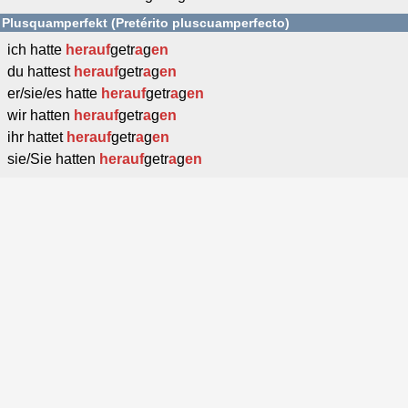
Plusquamperfekt (Pretérito pluscuamperfecto)
ich hatte
herauf
getr
a
g
en
du hattest
herauf
getr
a
g
en
er/sie/es hatte
herauf
getr
a
g
en
wir hatten
herauf
getr
a
g
en
ihr hattet
herauf
getr
a
g
en
sie/Sie hatten
herauf
getr
a
g
en