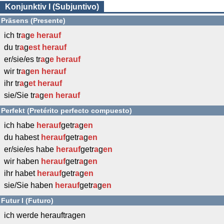
Konjunktiv I (Subjuntivo)
Präsens (Presente)
ich tr
a
g
e
herauf
du tr
a
g
est
herauf
er/sie/es tr
a
g
e
herauf
wir tr
a
g
en
herauf
ihr tr
a
g
et
herauf
sie/Sie tr
a
g
en
herauf
Perfekt (Pretérito perfecto compuesto)
ich habe
herauf
getr
a
g
en
du habest
herauf
getr
a
g
en
er/sie/es habe
herauf
getr
a
g
en
wir haben
herauf
getr
a
g
en
ihr habet
herauf
getr
a
g
en
sie/Sie haben
herauf
getr
a
g
en
Futur I (Futuro)
ich werde herauftragen