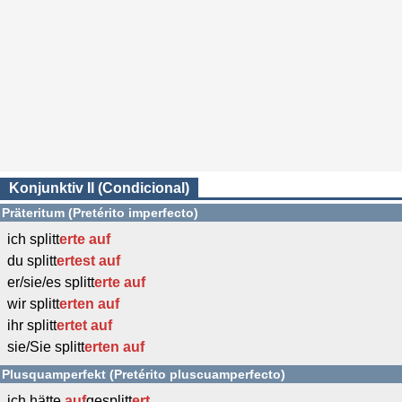
Konjunktiv II (Condicional)
Präteritum (Pretérito imperfecto)
ich splitt
erte
auf
du splitt
ertest
auf
er/sie/es splitt
erte
auf
wir splitt
erten
auf
ihr splitt
ertet
auf
sie/Sie splitt
erten
auf
Plusquamperfekt (Pretérito pluscuamperfecto)
ich hätte
auf
gesplitt
ert