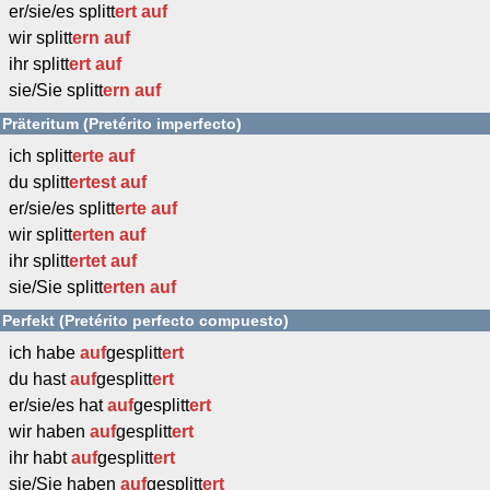
er/sie/es splitt
ert
auf
wir splitt
ern
auf
ihr splitt
ert
auf
sie/Sie splitt
ern
auf
Präteritum (Pretérito imperfecto)
ich splitt
erte
auf
du splitt
ertest
auf
er/sie/es splitt
erte
auf
wir splitt
erten
auf
ihr splitt
ertet
auf
sie/Sie splitt
erten
auf
Perfekt (Pretérito perfecto compuesto)
ich habe
auf
gesplitt
ert
du hast
auf
gesplitt
ert
er/sie/es hat
auf
gesplitt
ert
wir haben
auf
gesplitt
ert
ihr habt
auf
gesplitt
ert
sie/Sie haben
auf
gesplitt
ert