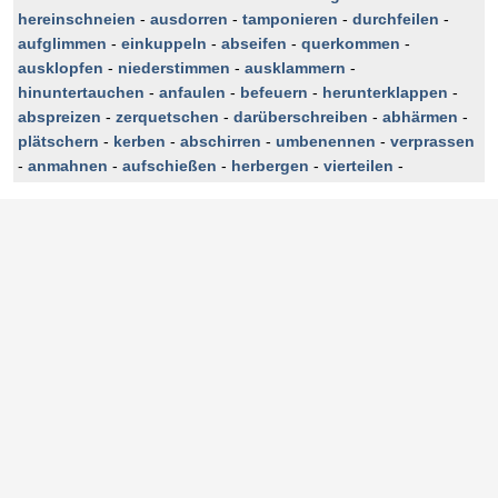
hereinschneien
-
ausdorren
-
tamponieren
-
durchfeilen
-
aufglimmen
-
einkuppeln
-
abseifen
-
querkommen
-
ausklopfen
-
niederstimmen
-
ausklammern
-
hinuntertauchen
-
anfaulen
-
befeuern
-
herunterklappen
-
abspreizen
-
zerquetschen
-
darüberschreiben
-
abhärmen
-
plätschern
-
kerben
-
abschirren
-
umbenennen
-
verprassen
-
anmahnen
-
aufschießen
-
herbergen
-
vierteilen
-