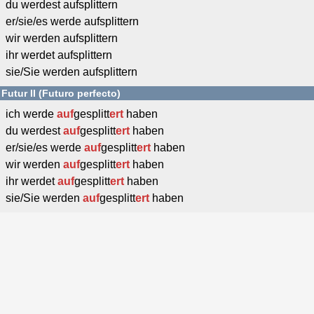
du werdest aufsplittern
er/sie/es werde aufsplittern
wir werden aufsplittern
ihr werdet aufsplittern
sie/Sie werden aufsplittern
Futur II (Futuro perfecto)
ich werde
auf
gesplitt
ert
haben
du werdest
auf
gesplitt
ert
haben
er/sie/es werde
auf
gesplitt
ert
haben
wir werden
auf
gesplitt
ert
haben
ihr werdet
auf
gesplitt
ert
haben
sie/Sie werden
auf
gesplitt
ert
haben