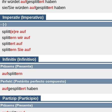
ihr würdet
auf
gesplitt
ert
haben
sie/Sie würden
auf
gesplitt
ert
haben
Imperativ (Imperativo)
- (-)
splitt
(e)re
auf
splitt
ern wir
auf
splitt
ert
auf
splitt
ern Sie
auf
Infinitiv (Infinitivo)
Präsens (Presente)
auf
splitt
ern
Perfekt (Pretérito perfecto compuesto)
auf
gesplitt
ert
haben
Partizip (Participio)
Präsens (Presente)