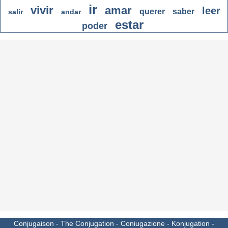
ir
vivir
amar
leer
querer
saber
salir
andar
estar
poder
Conjugaison
-
The Conjugation
-
Coniugazione
-
Konjugation
-