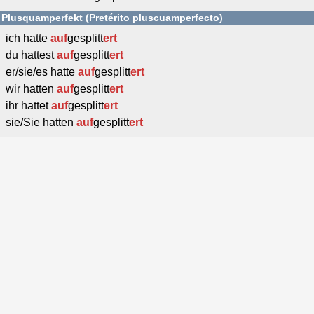
Plusquamperfekt (Pretérito pluscuamperfecto)
ich hatte
auf
gesplitt
ert
du hattest
auf
gesplitt
ert
er/sie/es hatte
auf
gesplitt
ert
wir hatten
auf
gesplitt
ert
ihr hattet
auf
gesplitt
ert
sie/Sie hatten
auf
gesplitt
ert