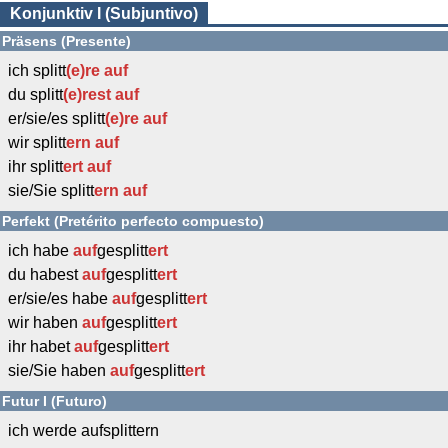
Konjunktiv I (Subjuntivo)
Präsens (Presente)
ich splitt
(e)re
auf
du splitt
(e)rest
auf
er/sie/es splitt
(e)re
auf
wir splitt
ern
auf
ihr splitt
ert
auf
sie/Sie splitt
ern
auf
Perfekt (Pretérito perfecto compuesto)
ich habe
auf
gesplitt
ert
du habest
auf
gesplitt
ert
er/sie/es habe
auf
gesplitt
ert
wir haben
auf
gesplitt
ert
ihr habet
auf
gesplitt
ert
sie/Sie haben
auf
gesplitt
ert
Futur I (Futuro)
ich werde aufsplittern