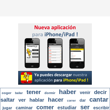
haber
tener
decir
venir
coger
dormir
bailar
cantar
hacer
saltar
ver
hablar
dar
correr
ser
comer
estudiar
caminar
escribir
jugar