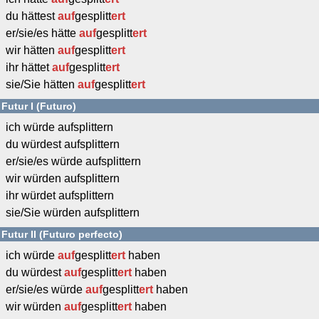
du hättest
auf
gesplitt
ert
er/sie/es hätte
auf
gesplitt
ert
wir hätten
auf
gesplitt
ert
ihr hättet
auf
gesplitt
ert
sie/Sie hätten
auf
gesplitt
ert
Futur I (Futuro)
ich würde aufsplittern
du würdest aufsplittern
er/sie/es würde aufsplittern
wir würden aufsplittern
ihr würdet aufsplittern
sie/Sie würden aufsplittern
Futur II (Futuro perfecto)
ich würde
auf
gesplitt
ert
haben
du würdest
auf
gesplitt
ert
haben
er/sie/es würde
auf
gesplitt
ert
haben
wir würden
auf
gesplitt
ert
haben