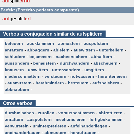
auf
splitt
ernd
Perfekt (Pretérito perfecto compuesto)
auf
gesplitt
ert
Verbos a conjugación similar de aufsplittern
befeuern
-
ausklammern
-
abmustern
-
auspolstern
-
anrattern
-
abbaggern
-
ableiern
-
auswittern
-
unterkellern
-
schludern
-
bejammern
-
nachversichern
-
abhalftern
-
aussondern
-
bemeistern
-
durchwandern
-
abscheuern
-
knausern
-
umwittern
-
unterwandern
-
umgittern
-
niederschmettern
-
versteuern
-
notwassern
-
herunterleiern
-
ausmustern
-
herabmindern
-
besteuern
-
aufspeichern
-
abknabbern
-
Otros verbos
durchmischen
-
zurollen
-
vorausbestimmen
-
abfrottieren
-
anrattern
-
auspolstern
-
mechanisieren
-
fertigbekommen
-
verwursteln
-
uminterpretieren
-
aufeinanderliegen
-
aneinanderbauen
-
abmustern
-
herauftragen
-