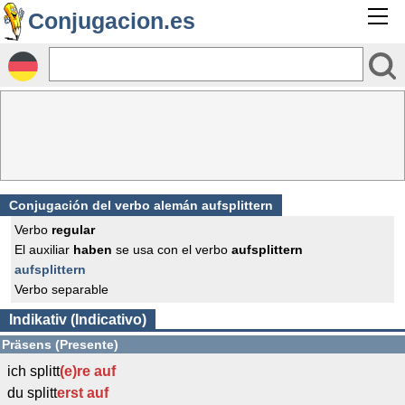
Conjugacion.es
Conjugación del verbo alemán aufsplittern
Verbo
regular
El auxiliar
haben
se usa con el verbo
aufsplittern
aufsplittern
Verbo separable
Indikativ (Indicativo)
Präsens (Presente)
ich splitt
(e)re
auf
du splitt
erst
auf