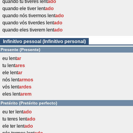
quando tu tiveres lent
ado
quando ele tiver lent
ado
quando nós tivermos lent
ado
quando vós tiverdes lent
ado
quando eles tiverem lent
ado
Infinitivo pessoal (Infinitivo personal)
Presente (Presente)
eu lent
ar
tu lent
ares
ele lent
ar
nós lent
armos
vós lent
ardes
eles lent
arem
Pretérito (Pretérito perfecto)
eu ter lent
ado
tu teres lent
ado
ele ter lent
ado