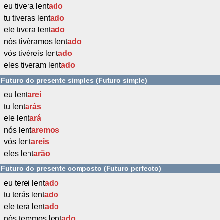
eu tivera lent
ado
tu tiveras lent
ado
ele tivera lent
ado
nós tivéramos lent
ado
vós tivéreis lent
ado
eles tiveram lent
ado
Futuro do presente simples (Futuro simple)
eu lent
arei
tu lent
arás
ele lent
ará
nós lent
aremos
vós lent
areis
eles lent
arão
Futuro do presente composto (Futuro perfecto)
eu terei lent
ado
tu terás lent
ado
ele terá lent
ado
nós teremos lent
ado