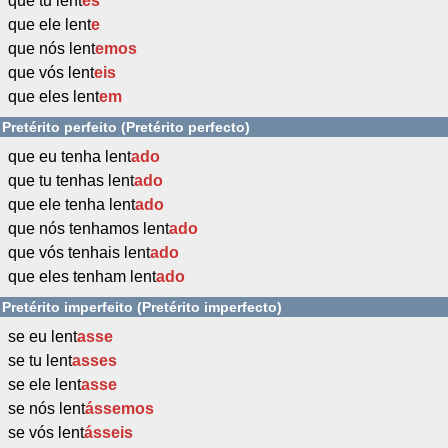
que tu lent
es
que ele lent
e
que nós lent
emos
que vós lent
eis
que eles lent
em
Pretérito perfeito (Pretérito perfecto)
que eu tenha lent
ado
que tu tenhas lent
ado
que ele tenha lent
ado
que nós tenhamos lent
ado
que vós tenhais lent
ado
que eles tenham lent
ado
Pretérito imperfeito (Pretérito imperfecto)
se eu lent
asse
se tu lent
asses
se ele lent
asse
se nós lent
ássemos
se vós lent
ásseis