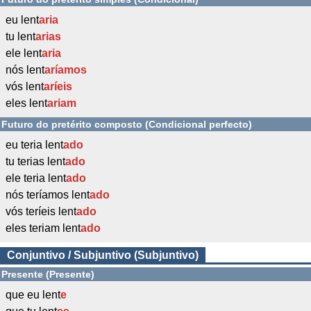
eu lent
aria
tu lent
arias
ele lent
aria
nós lent
aríamos
vós lent
aríeis
eles lent
ariam
Futuro do pretérito composto (Condicional perfecto)
eu teria lent
ado
tu terias lent
ado
ele teria lent
ado
nós teríamos lent
ado
vós teríeis lent
ado
eles teriam lent
ado
Conjuntivo / Subjuntivo (Subjuntivo)
Presente (Presente)
que eu lent
e