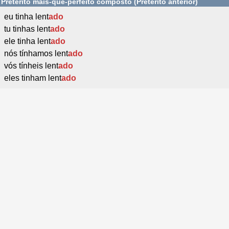
Pretérito mais-que-perfeito composto (Pretérito anterior)
eu tinha lent
ado
tu tinhas lent
ado
ele tinha lent
ado
nós tínhamos lent
ado
vós tínheis lent
ado
eles tinham lent
ado