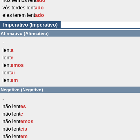
nós termos lent
ado
vós terdes lent
ado
eles terem lent
ado
Imperativo (Imperativo)
Afirmativo (Afirmativo)
-
lent
a
lent
e
lent
emos
lent
ai
lent
em
Negativo (Negativo)
-
não lent
es
não lent
e
não lent
emos
não lent
eis
não lent
em