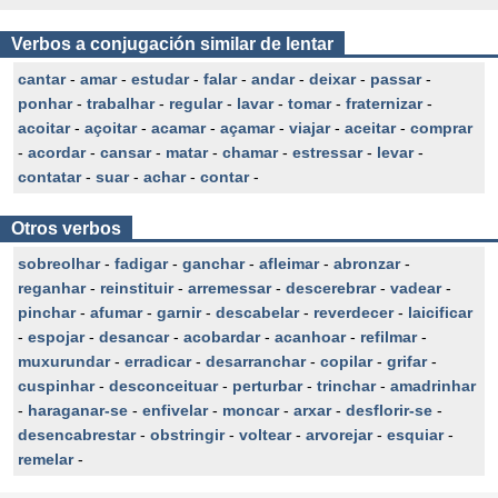
Verbos a conjugación similar de lentar
cantar
-
amar
-
estudar
-
falar
-
andar
-
deixar
-
passar
-
ponhar
-
trabalhar
-
regular
-
lavar
-
tomar
-
fraternizar
-
acoitar
-
açoitar
-
acamar
-
açamar
-
viajar
-
aceitar
-
comprar
-
acordar
-
cansar
-
matar
-
chamar
-
estressar
-
levar
-
contatar
-
suar
-
achar
-
contar
-
Otros verbos
sobreolhar
-
fadigar
-
ganchar
-
afleimar
-
abronzar
-
reganhar
-
reinstituir
-
arremessar
-
descerebrar
-
vadear
-
pinchar
-
afumar
-
garnir
-
descabelar
-
reverdecer
-
laicificar
-
espojar
-
desancar
-
acobardar
-
acanhoar
-
refilmar
-
muxurundar
-
erradicar
-
desarranchar
-
copilar
-
grifar
-
cuspinhar
-
desconceituar
-
perturbar
-
trinchar
-
amadrinhar
-
haraganar-se
-
enfivelar
-
moncar
-
arxar
-
desflorir-se
-
desencabrestar
-
obstringir
-
voltear
-
arvorejar
-
esquiar
-
remelar
-