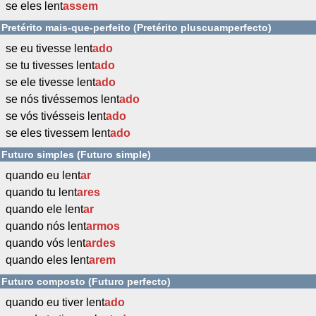
se eles lent
assem
Pretérito mais-que-perfeito (Pretérito pluscuamperfecto)
se eu tivesse lent
ado
se tu tivesses lent
ado
se ele tivesse lent
ado
se nós tivéssemos lent
ado
se vós tivésseis lent
ado
se eles tivessem lent
ado
Futuro simples (Futuro simple)
quando eu lent
ar
quando tu lent
ares
quando ele lent
ar
quando nós lent
armos
quando vós lent
ardes
quando eles lent
arem
Futuro composto (Futuro perfecto)
quando eu tiver lent
ado