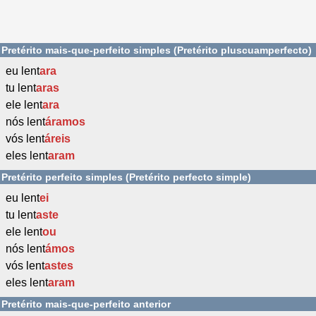
Pretérito mais-que-perfeito simples (Pretérito pluscuamperfecto)
eu lent
ara
tu lent
aras
ele lent
ara
nós lent
áramos
vós lent
áreis
eles lent
aram
Pretérito perfeito simples (Pretérito perfecto simple)
eu lent
ei
tu lent
aste
ele lent
ou
nós lent
ámos
vós lent
astes
eles lent
aram
Pretérito mais-que-perfeito anterior