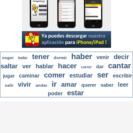
haber
tener
decir
venir
coger
dormir
bailar
cantar
hacer
saltar
ver
hablar
dar
correr
ser
comer
estudiar
caminar
escribir
jugar
ir
vivir
amar
leer
querer
saber
salir
andar
estar
poder