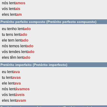
nós lent
amos
vós lent
ais
eles lent
am
Pretérito perfeito composto (Pretérito perfecto compuesto)
eu tenho lent
ado
tu tens lent
ado
ele tem lent
ado
nós temos lent
ado
vós tendes lent
ado
eles têm lent
ado
Pretérito imperfeito (Pretérito imperfecto)
eu lent
ava
tu lent
avas
ele lent
ava
nós lent
ávamos
vós lent
áveis
eles lent
avam